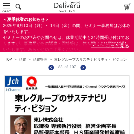
メニュー
＜夏季休業のお知らせ＞
2026年8月10日（月）～ 14日（金）の間、セミナー事務局はお休み
をいたします。
セミナーのお申込やお問合せは、休業期間中も24時間受け付けてお
りますが、事務局からの返事・回答等は、休み明けより順次お返し
いたします。あらかじめご了承ください。
なお、視聴期間内のセミナーについては、通常通りご視聴を頂く事
TOP
>
品質
>
品質管理
>
東レグループのサステナビリティ・ ビジョン
ができます。
83
of
107