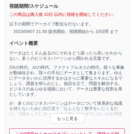
視聴期間/スケジュール
この商品は購入後 10日 以内に視聴を開始してください。
以下の期間でアーカイブ配信を行ないます。
2023/09/07 21:30 提供開始、
視聴開始から 10日間 まで
イベント概要
データはたくさんあるのにそれをどう扱ったら良いかわから
ない。多くのビジネスパーソンから聞かれる言葉です。
DX
の時代。
AI
の時代。ファクトフルネスの時代。様々な事象
が数値化され、我々の手元にデータとして集まります。ゆえ
にデータをいかに活用するかはさらに重要なスキルになるで
しょう。課題を明らかにし、仮説を立て、問題を解決する。
ビジネスのあらゆる場面において、データは重要な役割を果
たしています。
が、多くのビジネスパーソンはデータについて体系的な知識
を持たないために自己流で「なんとなく数字をいじくるだ
け」で終わってしまい、うまく使いこなせていないのが現状
です。
この研修はビジネス数学教育の第一人者である深沢真太郎氏
このWEBセミナーはオプションとして、講師との対
が開発したオリジナルプログラム。データ分析の「そもそ