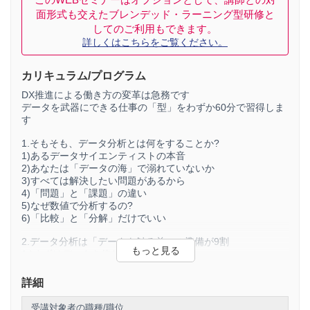
も」から学び、明日から使える仕事術として身につけます。
面形式も交えたブレンデッド・ラーニング型研修と
難しい理論や数式はまったく使わず、数字に苦手意識のある
してのご利用もできます。
方でもすぐに実践できる内容に厳選。数値やデータにもっと
詳しくはこちらをご覧ください。
強くなりたい方、初心者の方に向けた研修です。
カリキュラム/プログラム
【弊社プログラムの信頼性】
DX推進による働き方の変革は急務です
データを武器にできる仕事の「型」をわずか60分で習得しま
学習いただくプログラムは大手企業やプロ野球球団・ト
す
ップアスリートの育成研修に採用されており、多方面か
らご評価いただいている職業訓練ツールです。
1.そもそも、データ分析とは何をすることか?
1)あるデータサイエンティストの本音
主な実績は下記の通りです。
2)あなたは「データの海」で溺れていないか
3)すべては解決したい問題があるから
＜
企業・団体
＞
4)「問題」と「課題」の違い
5)なぜ数値で分析するの?
ソフトバンク／リクルート／京セラ／オリンパス／
6)「比較」と「分解」だけでいい
SMBC
コンサルティング／三菱
UFJ
リサーチ
&
コンサルテ
ィング／みずほ総合研究所／りそな総合研究所／公益財
2.データ分析は「データを触る前」の準備が9割
1 )まずはデータを使わないで分析せよ
団法人日本数学検定協会／日経
BP
マーケティング／日本
2)その問題を構造化しましょう
ファイナンシャル・プランナーズ協会／東京・大阪をは
3)仮説を立てましょう
詳細
じめとする全国の商工会議所／一般社団法人日本商工倶
4)確かめるべき数値を明らかにする
楽部／名古屋中小企業投資育成株式会社／一般社団法人
5)「比較」と「分解」で課題を明らかにする
受講対象者の職種/職位