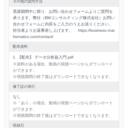
『入社１年目からの数字の使い方』（日本実業出版社）
その他の質問方法
受講期間中に限り、お問い合わせフォームよりご質問を
承ります。弊社（BMコンサルティング株式会社）お問い
合わせフォームに内容をご入力のうえお送りください。
【注意事項】（個人でのお申し込みの場合）
担当者よりお返事差し上げます。 https://business-mat
hematics.com/contact/
申し込み完了から
10
日以内に動画を開封してください。
配布資料
視聴開始から
10
日以内に受講を終えてください。
期限を過ぎますと受講権限が消滅しますのでご注意くだ
【配布】 データ分析超入門.pdf
さい。
※資料がある場合、動画の視聴ページからダウンロード
ができます。
※視聴期間の終了後はダウンロードできなくなります。
修了証の発行
なし
※「あり」の場合、動画の視聴ページからダウンロード
ができます。
※視聴期間の終了後はダウンロードできなくなります。
収録日