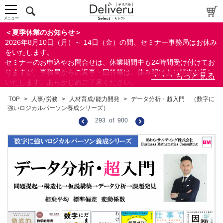
メニュー
＜夏季休業のお知らせ＞
2026年8月10日（月）～ 14日（金）の間、セミナー事務局はお休み
をいたします。
セミナーのお申込やお問合せは、休業期間中も24時間受け付けてお
りますが、事務局からの返事・回答等は、休み明けより順次お返し
いたします。あらかじめご了承ください。
なお、視聴期間内のセミナーについては、通常通りご視聴を頂く事
TOP
>
人事/労務
>
人材育成/能力開発
>
データ分析・超入門 （数字に
ができます。
強いロジカルパーソン養成シリーズ）
293
of
900