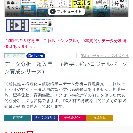
プレビューする
DX時代の人材育成。これ以上シンプルかつ本質的なデータ分析研
修はありません。
BMコンサルティング株式会社
データ分析・超入門 （数字に強いロジカルパーソ
ン養成シリーズ）
問題提起→構造化→仮説構築→データ分析→課題発見。これ以上
わかりやすくデータ活用の型が学べる研修はありません。相乗平
均。標準偏差。変動係数。エクセルや統計学の初歩を使った代表
的な分析手法も習得できます。DX人材の育成を目的に多くの有名
企業が研修に導入しております。
質問OK
すべての方向け
研修提供OK
返金保証