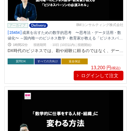
BMコンサルティング株式会社
[ 25454 ]
成果を出すための数学的思考 〜思考法・データ活用・数
値化〜 ～国内唯一のビジネス数学・教育家が教える「ビジネスパー
ソンの必須スキル」～
1時間22分
視聴期間
:
10日 (10日以内に視聴開始)
DX時代のビジネスでは、勘や経験に頼るのではなく、データ
を基に意思決定し、感覚を数値化するスキルが求められていま
す。本セミナーでは国内唯一のビジネス数学・教育家である深
質問OK
すべての方向け
返金保証
沢真太郎氏が提唱する「数学的に仕事をする」というコンセプ
13,200
円
(税込)
トのもと、人材や組織育成に役立つ「本当にビジネスに使える
ログインして注文
数学的思考」を学ぶことができます。