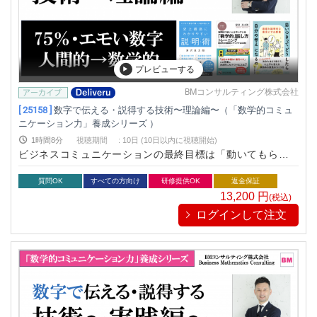
プレビューする
BMコンサルティング株式会社
[ 25158 ]
数字で伝える・説得する技術〜理論編〜（「数学的コミュ
ニケーション力」養成シリーズ ）
1時間8分
視聴期間
:
10日 (10日以内に視聴開始)
ビジネスコミュニケーションの最終目標は「動いてもらうこ
と」です。上司が部下に指示をする。管理職が経営層に説得を
試みる。営業が商談でクライアントにプレゼンテーションす
質問OK
すべての方向け
研修提供OK
返金保証
る。すべて目的は「動いてもらう」です。しかし正しい数字を
13,200
円
(税込)
羅列して話せばうまくいくわけではありません。「数学的コミ
ログインして注文
ュニケーション力」を提唱するビジネス数学教育家が開発した
唯一無二の研修プログラム。社内外のコミュニケーション改善
を目的に、多くの有名企業が研修に導入しております。 この
「数学的コミュニケーション力」養成シリーズはvol.1からvol.5
まであり、連続して学んでいただくことでより体型立てた学び
となり、“つながる瞬間”がたくさん生まれます。ぜひ他のプロ
グラムも学んでいただくことを推奨いたします。（もちろん単
発講座でもたくさんの学びがご提供できます）