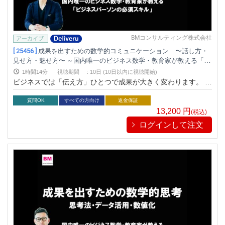
BMコンサルティング株式会社
[ 25456 ]
成果を出すための数学的コミュニケーション 〜話し方・
見せ方・魅せ方〜 ～国内唯一のビジネス数学・教育家が教える「ビ
ジネスパーソンの必須スキル」～
1時間14分
視聴期間
:
10日 (10日以内に視聴開始)
ビジネスでは「伝え方」ひとつで成果が大きく変わります。 伝
え方が曖昧だと、誤解やムダが生じ、機会を逃してしまいま
す。本セミナーでは、国内唯一のビジネス数学・教育家である
質問OK
すべての方向け
返金保証
深沢真太郎氏による「数学的に仕事をする」をヒントに、分か
13,200
円
(税込)
りやすく伝える「数学的コミュニケーション」を学ぶことがで
ログインして注文
きます。