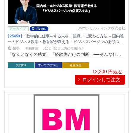
BMコンサルティング株式会社
[ 25453 ]
「数学的に仕事をする人材・組織」に変わる方法 ～国内唯
一のビジネス数学・教育家が教える「ビジネスパーソンの必須スキ
ル」～
58分
視聴期間
:
10日 (10日以内に視聴開始)
「なんとなくの感覚」「経験則だけの判断」──そんな仕事の
進め方に限界を感じていませんか？ ビジネスの最前線では、数
字を武器に戦うことが必須です。本セミナーでは、国内唯一の
質問OK
すべての方向け
返金保証
ビジネス数学・教育家である深沢真太郎氏が提唱する「数学的
13,200
円
(税込)
に仕事をする」で、数字（データ）を正しく活用し、論理的な
ログインして注文
人材・組織育成に役立つヒントを得ることができます。