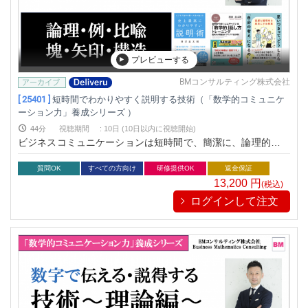
プレビューする
BMコンサルティング株式会社
[ 25401 ]
短時間でわかりやすく説明する技術（「数学的コミュニケ
ーション力」養成シリーズ ）
44分
視聴期間
:
10日 (10日以内に視聴開始)
ビジネスコミュニケーションは短時間で、簡潔に、論理的に、
正しいと説明（証明）することが求められます。これは数学と
ほぼ同じ行為でもあります。「数学的コミュニケーション力」
質問OK
すべての方向け
研修提供OK
返金保証
を提唱するビジネス数学教育家が開発した唯一無二の研修プロ
13,200
円
(税込)
グラム。社内外のコミュニケーション改善を目的に、多くの有
ログインして注文
名企業が研修に導入しております。 この「数学的コミュニケー
ション力」養成シリーズはvol.1からvol.5まであり、連続して学
んでいただくことでより体型立てた学びとなり、“つながる瞬
間”がたくさん生まれます。ぜひ他のプログラムも学んでいた
だくことを推奨いたします。（もちろん単発講座でもたくさん
の学びがご提供できます）