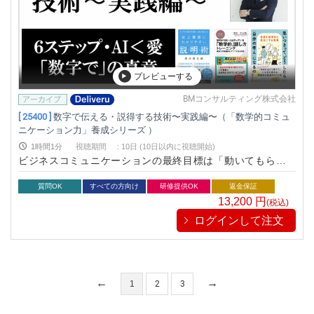
プレビューする
BMコンサルティング株式会社
[ 25400 ]
数字で伝える・説得する技術〜実践編〜（「数学的コミュ
ニケーション力」養成シリーズ ）
1時間1分
視聴期間
:
10日 (10日以内に視聴開始)
ビジネスコミュニケーションの最終目標は「動いてもらうこ
と」です。上司が部下に指示をする。管理職が経営層に説得を
試みる。営業が商談でクライアントにプレゼンテーションす
質問OK
すべての方向け
研修提供OK
返金保証
る。すべて目的は「動いてもらう」です。しかし正しい数字を
13,200
円
(税込)
羅列して話せばうまくいくわけではありません。「数学的コミ
ログインして注文
ュニケーション力」を提唱するビジネス数学教育家が開発した
唯一無二の研修プログラム。社内外のコミュニケーション改善
を目的に、多くの有名企業が研修に導入しております。 この
「数学的コミュニケーション力」養成シリーズはvol.1からvol.5
まであり、連続して学んでいただくことでより体型立てた学び
1
2
3
となり、“つながる瞬間”がたくさん生まれます。ぜひ他のプロ
グラムも学んでいただくことを推奨いたします。（もちろん単