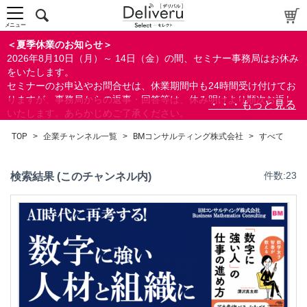
メニュー
＜夏季休業のお知らせ＞
2026年8月10日（月）～ 14日（金）の間、セミナー事務局はお休み
をいたします。
セミナーのお申込やお問合せは、休業期間中も24時間受け付けてお
りますが、事務局からの返事・回答等は、休み明けより順次お返し
いたします。あらかじめご了承ください。
なお、視聴期間内のセミナーについては、通常通りご視聴を頂く事
TOP
>
企業チャンネル一覧
>
BMコンサルティング株式会社
>
すべて
ができます。
検索結果 (このチャンネル内)
件数:23