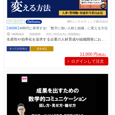
BMコンサルティング株式会社
[ 26200 ]
AI時代に再考する! 「数字に強い人材と組織」に変える方法
1時間36分
視聴期間
:
30日 (30日以内に視聴開始)
生産性や効率化を追求する企業の人材育成や組織開発において
「数字に強い人材と組織」は避けて通れないテーマです。特に
AI時代において何が重要かをキャッチすることはその企業の今
すべての方向け
返金保証
後を左右するでしょう。様々な大手企業やトップアスリートの
11,000
円
(税込)
育成研修を手がける専門家が、いまこの時代に求められる正し
ログインして注文
いアプローチと事例を余すところなくお伝えします。経営トッ
プやマネジメントクラスの方、人事・育成担当者の方に向けた
セミナーです。