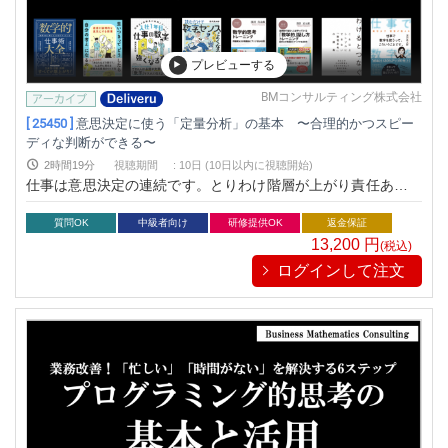
プレビューする
BMコンサルティング株式会社
[ 25450 ]
意思決定に使う「定量分析」の基本 〜合理的かつスピー
ディな判断ができる〜
2時間19分
視聴期間
:
10日 (10日以内に視聴開始)
仕事は意思決定の連続です。とりわけ階層が上がり責任ある立
場になればなるほど、その意思決定には根拠が求められます。
本研修は意思決定に使う定量分析の基本を学び、合理的かつス
質問OK
中級者向け
研修提供OK
返金保証
ピーディな判断ができるビジネス人への変革を目指します。内
13,200
円
(税込)
容は意思決定の基本ステップとメンタリティ。代表的な定量分
ログインして注文
析そこから得られる教訓を指導。MBAレベルは難易度が高すぎ
るが、大事なことはしっかり押さえたい。そんなリクエストに
応える研修プログラムです。