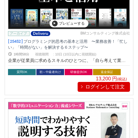
プレビューする
BMコンサルティング株式会社
[ 25452 ]
プログラミング的思考の基本と活用 〜業務改善！「忙し
い」「時間がない」を解決する６ステップ〜
1時間58分
視聴期間
:
10日 (10日以内に視聴開始)
企業が従業員に求めるスキルのひとつに、「自ら考えて業務改
善できること」が挙げられます。しかし現実は業務に忙殺さ
れ、じっくり考える余裕がないケースがほとんどではないでし
質問OK
初～中級者向け
研修提供OK
返金保証
ょうか。本研修は「忙しい」「時間がない」といった問題を解
13,200
円
(税込)
決するための具体的な思考法を学び、無駄な業務を削減しより
ログインして注文
スピーディに仕事を進めることができる人材の育成を目的とし
ます。小学校でも義務化されているプログラミング教育をビジ
ネススキル向けにアレンジし、業務改善に必須の思考法を体得
する研修プログラムです。