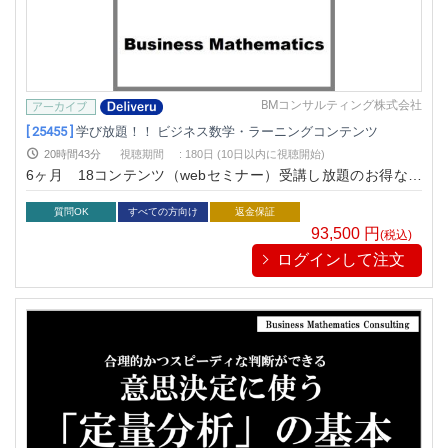
BMコンサルティング株式会社
[ 25455 ]
学び放題！！ ビジネス数学・ラーニングコンテンツ
20時間43分
視聴期間
:
180日 (10日以内に視聴開始)
6ヶ月 18コンテンツ（webセミナー）受講し放題のお得なプ
ランです。
質問OK
すべての方向け
返金保証
93,500
円
(税込)
ログインして注文