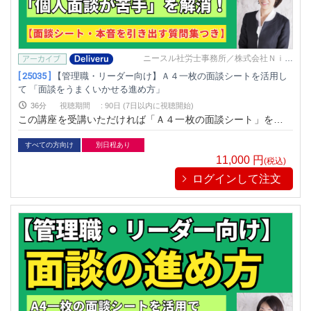
ニースル社労士事務所／株式会社Ｎｉｅ
ｓｕｌ
[ 25035 ]
【管理職・リーダー向け】Ａ４一枚の面談シートを活用し
て 「面談をうまくいかせる進め方」
36分
視聴期間
:
90日 (7日以内に視聴開始)
この講座を受講いただければ「Ａ４一枚の面談シート」を使い
ながら 個人面談進めることができますので、 どなたでもうま
く進められるようになります。 面談の基本的な流れ、面談時の
すべての方向け
別日程あり
声かけ、始め方から終わり方まで、 たくさんのことを分かりや
11,000
円
(税込)
すく解説します。
ログインして注文