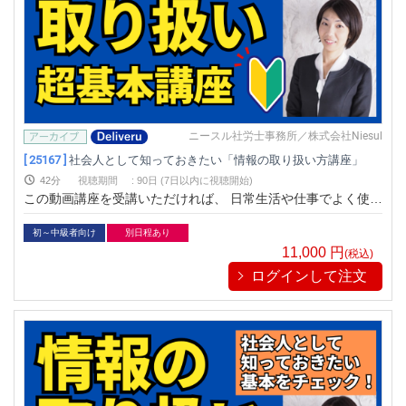
ニースル社労士事務所／株式会社Niesul
[ 25167 ]
社会人として知っておきたい「情報の取り扱い方講座」
42分
視聴期間
:
90日 (7日以内に視聴開始)
この動画講座を受講いただければ、 日常生活や仕事でよく使う
「情報」について、 取り扱いのポイントや注意点などを約40
分で学べます
初～中級者向け
別日程あり
11,000
円
(税込)
ログインして注文