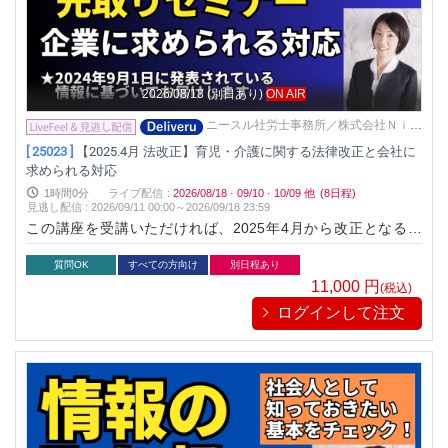
2026/08/18
(別日あり)
ON AIR
ニースル社労士事務所／株式会社Ｎｉｅ
ｓｕｌ
[ 25023 ]
【2025.4月 法改正】育児・介護に関する法律改正と会社に
求められる対応
1時間0分
ライブ配信
:
2026/08/18
·
09/10
·
10/09
他
(8日程)
見逃し配信
:
2026/09/11 00:00～
2026/09/18 23:59
この講座を受講いただければ、2025年4月から改正となる育
児・介護に関する法律の概要を先取りできます。 お早めの情報
収集と会社で必要となる対応の準備にお役立てください。
質問OK
すべての方向け
別日程あり
11,000
円
(税込)
ログインして注文