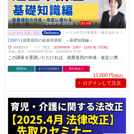
2026/09/08
(別日あり)
ON AIR
ニースル社労士事務所／株式会社Ｎｉｅ
ｓｕｌ
[ 25011 ]
就業規則の超基本講座 ＜基礎知識編＞
3時間15分
ライブ配信
:
2026/09/08
·
10/07
·
11/05
他
(7日程)
見逃し配信
:
2026/09/09 00:00～
2026/09/16 23:59
この講座を受講いただければ、就業規則の作成・改定に携わる
その「前」に、 ぜひ知っておきたい「就業規則の超基本知識」
が学べます。
質問OK
すべての方向け
別日程あり
11,000
円
(税込)
ログインして注文