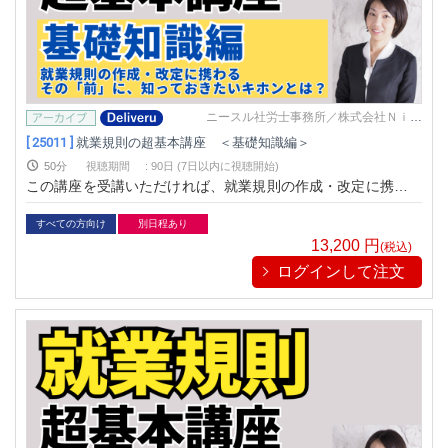
ニースル社労士事務所／株式会社Ｎｉｅ
ｓｕｌ
[ 25011 ]
就業規則の超基本講座 ＜基礎知識編＞
50分
視聴期間
:
90日 (7日以内に視聴開始)
この講座を受講いただければ、就業規則の作成・改定に携わる
その「前」に、 ぜひ知っておきたい「就業規則の超基本知識」
が学べます。
すべての方向け
別日程あり
13,200
円
(税込)
ログインして注文