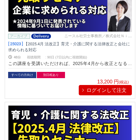
ニースル社労士事務所／株式会社Ｎｉｅ
ｓｕｌ
[ 25023 ]
【2025.4月 法改正】育児・介護に関する法律改正と会社に
求められる対応
48分
視聴期間
:
90日 (7日以内に視聴開始)
この講座を受講いただければ、2025年4月から改正となる育
児・介護に関する法律の概要を先取りできます。 お早めの情報
収集と会社で必要となる対応の準備にお役立てください。
すべての方向け
別日程あり
13,200
円
(税込)
ログインして注文