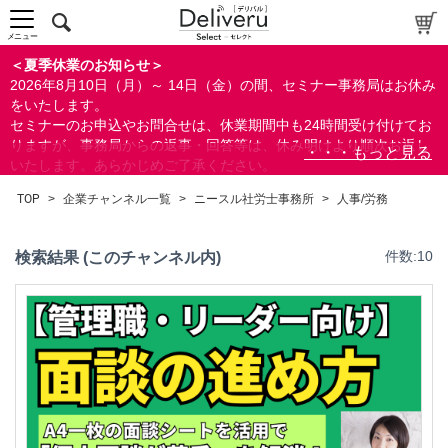
メニュー
＜夏季休業のお知らせ＞
2026年8月10日（月）～ 14日（金）の間、セミナー事務局はお休み
をいたします。
セミナーのお申込やお問合せは、休業期間中も24時間受け付けてお
りますが、事務局からの返事・回答等は、休み明けより順次お返し
いたします。あらかじめご了承ください。
なお、視聴期間内のセミナーについては、通常通りご視聴を頂く事
TOP
>
企業チャンネル一覧
>
ニースル社労士事務所
>
人事/労務
ができます。
検索結果 (このチャンネル内)
件数:10