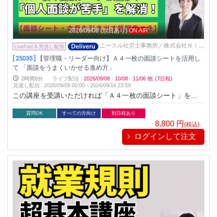
2026/09/08
(別日あり)
ON AIR
ニースル社労士事務所／株式会社Ｎｉｅ
ｓｕｌ
[ 25035 ]
【管理職・リーダー向け】Ａ４一枚の面談シートを活用し
て 「面談をうまくいかせる進め方」
2時間0分
ライブ配信
:
2026/09/08
·
10/08
·
11/06
他
(7日程)
見逃し配信
:
2026/09/09 00:00～
2026/09/16 23:59
この講座を受講いただければ「Ａ４一枚の面談シート」を使い
ながら 個人面談進めることができますので、 どなたでもうま
く進められるようになります。 面談の基本的な流れ、面談時の
質問OK
すべての方向け
別日程あり
声かけ、始め方から終わり方まで、 たくさんのことを分かりや
8,800
円
(税込)
すく解説します。
ログインして注文