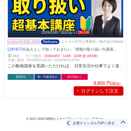
2026/10/07
(別日あり)
ON AIR
ニースル社労士事務所／株式会社Niesul
[ 25167 ]
社会人として知っておきたい「情報の取り扱い方講座」
45分
ライブ配信
:
2026/10/07
·
11/05
·
12/08
他
(8日程)
見逃し配信
:
2026/09/18 00:00～
2026/09/25 23:59
この動画講座を受講いただければ、 日常生活や仕事でよく使う
「情報」について、 取り扱いのポイントや注意点などを約40
分で学べます
質問OK
初～中級者向け
別日程あり
8,800
円
(税込)
ログインして注文
© 2017-2026 WEBセミナープラットフォーム Deliveru.
企業チャンネルTOPへ戻る