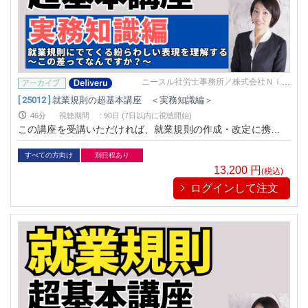
ニースル社労士事務所／株式会社Ｎｉｅ
ｓｕｌ
[ 25012 ]
就業規則の超基本講座 ＜実務知識編＞
46分
視聴期間
:
90日 (7日以内に視聴開始)
この講座を受講いただければ、就業規則の作成・改定に携わる
その「前」に、 知っておきたい「就業規則に出てくる紛らわし
い表現」をマスターすることができます。
すべての方向け
別日程あり
13,200
円
(税込)
ログインして注文