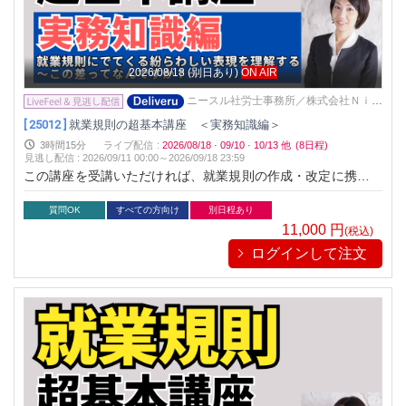
2026/08/18
(別日あり)
ON AIR
ニースル社労士事務所／株式会社Ｎｉｅ
ｓｕｌ
[ 25012 ]
就業規則の超基本講座 ＜実務知識編＞
3時間15分
ライブ配信
:
2026/08/18
·
09/10
·
10/13
他
(8日程)
見逃し配信
:
2026/09/11 00:00～
2026/09/18 23:59
この講座を受講いただければ、就業規則の作成・改定に携わる
その「前」に、 知っておきたい「就業規則に出てくる紛らわし
い表現」をマスターすることができます。
質問OK
すべての方向け
別日程あり
11,000
円
(税込)
ログインして注文