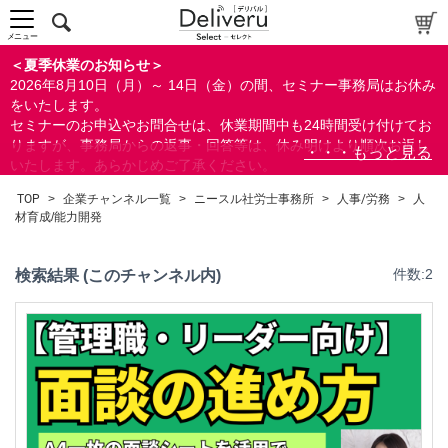
法律
人材育成/能力開発
メニュー
総務/リスクマネジメント
＜夏季休業のお知らせ＞
2026年8月10日（月）～ 14日（金）の間、セミナー事務局はお休み
ビジネススキル
をいたします。
すべて
セミナーのお申込やお問合せは、休業期間中も24時間受け付けてお
りますが、事務局からの返事・回答等は、休み明けより順次お返し
いたします。あらかじめご了承ください。
なお、視聴期間内のセミナーについては、通常通りご視聴を頂く事
TOP
>
企業チャンネル一覧
>
ニースル社労士事務所
>
人事/労務
>
人
ができます。
検索
材育成/能力開発
閉じる
検索結果 (このチャンネル内)
件数:2