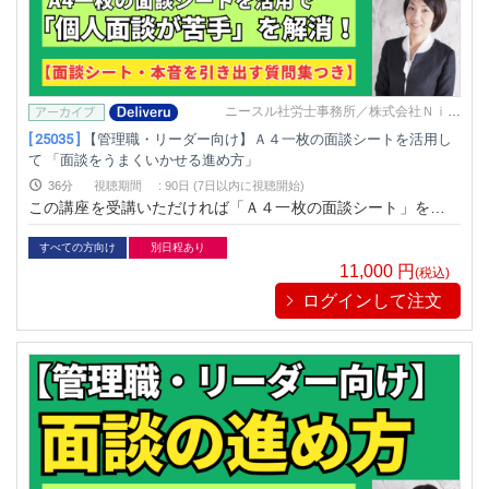
ニースル社労士事務所／株式会社Ｎｉｅ
ｓｕｌ
[ 25035 ]
【管理職・リーダー向け】Ａ４一枚の面談シートを活用し
て 「面談をうまくいかせる進め方」
36分
視聴期間
:
90日 (7日以内に視聴開始)
この講座を受講いただければ「Ａ４一枚の面談シート」を使い
ながら 個人面談進めることができますので、 どなたでもうま
く進められるようになります。 面談の基本的な流れ、面談時の
すべての方向け
別日程あり
声かけ、始め方から終わり方まで、 たくさんのことを分かりや
11,000
円
(税込)
すく解説します。
ログインして注文