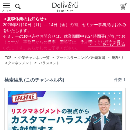
中～上級者向け
上級者向け
メニュー
すべての方向け
＜夏季休業のお知らせ＞
2026年8月10日（月）～ 14日（金）の間、セミナー事務局はお休み
配布資料
をいたします。
セミナーのお申込やお問合せは、休業期間中も24時間受け付けてお
指定しない
りますが、事務局からの返事・回答等は、休み明けより順次お返し
あり
いたします。あらかじめご了承ください。
なし
なお、視聴期間内のセミナーについては、通常通りご視聴を頂く事
TOP
>
企業チャンネル一覧
>
アックスラーニング／岩崎重国
>
総務/リ
ができます。
スクマネジメント
>
ハラスメント
研修の提供
指定しない
検索結果 (このチャンネル内)
件数:1
あり
カテゴリー
経営
人事/労務
総務/リスクマネジメント