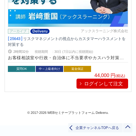
コンプライアンス
ハラスメント
営業/マーケティング
ビジネススキル
アックスラーニング株式会社
すべて
[ 25643 ]
リスクマネジメントの視点からカスタマーハラスメントを
対策する
2時間32分
視聴期間
:
30日 (7日以内に視聴開始)
お客様相談室や行政・自治体に不当要求やカスハラ対策を指
検索
導・研修してきたコンサルタントが、カスハラ抑止・予防策を
リスクマネジメントの観点から解説し、企業や自治体が取り組
質問OK
中～上級者向け
返金保証
むべきカスハラ対策の方針をお示しします。
44,000
円
(税込)
閉じる
ログインして注文
© 2017-2026 WEBセミナープラットフォーム Deliveru.
企業チャンネルTOPへ戻る