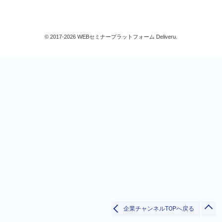
品質管理
製品安全
未然防止/再発防止
© 2017-2026 WEBセミナープラットフォーム Deliveru.
ビジネススキル
生産/物流
すべて
検索
閉じる
企業チャンネルTOPへ戻る