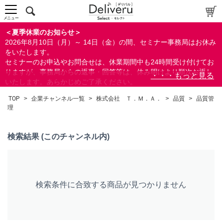
中～上級者向け
上級者向け
メニュー
すべての方向け
＜夏季休業のお知らせ＞
2026年8月10日（月）～ 14日（金）の間、セミナー事務局はお休み
配布資料
をいたします。
セミナーのお申込やお問合せは、休業期間中も24時間受け付けてお
指定しない
りますが、事務局からの返事・回答等は、休み明けより順次お返し
あり
いたします。あらかじめご了承ください。
なし
なお、視聴期間内のセミナーについては、通常通りご視聴を頂く事
TOP
>
企業チャンネル一覧
>
株式会社 Ｔ．Ｍ．Ａ．
>
品質
>
品質管
ができます。
理
研修の提供
指定しない
検索結果 (このチャンネル内)
あり
カテゴリー
経営
検索条件に合致する商品が見つかりません
会計(経理)/財務/税務
人事/労務
品質