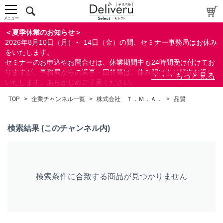
中～上級者向け
上級者向け
メニュー
すべての方向け
＜夏季休業のお知らせ＞
2026年8月10日（月）～ 14日（金）の間、セミナー事務局はお休み
配布資料
をいたします。
セミナーのお申込やお問合せは、休業期間中も24時間受け付けてお
指定しない
りますが、事務局からの返事・回答等は、休み明けより順次お返し
あり
いたします。あらかじめご了承ください。
なし
なお、視聴期間内のセミナーについては、通常通りご視聴を頂く事
TOP
>
企業チャンネル一覧
>
株式会社 Ｔ．Ｍ．Ａ．
>
品質
ができます。
研修の提供
指定しない
検索結果 (このチャンネル内)
あり
カテゴリー
検索条件に合致する商品が見つかりません
経営
会計(経理)/財務/税務
人事/労務
品質