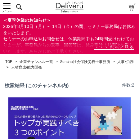
人事/労務
労使関係
メニュー
採用
＜夏季休業のお知らせ＞
グローバル/海外人事
2026年8月10日（月）～ 14日（金）の間、セミナー事務局はお休み
ダイバーシティ＆インクルージョン
をいたします。
社会保険/労働保険/税務
セミナーのお申込やお問合せは、休業期間中も24時間受け付けてお
りますが、事務局からの返事・回答等は、休み明けより順次お返し
法律
いたします。あらかじめご了承ください。
人事考課/評価
なお、視聴期間内のセミナーについては、通常通りご視聴を頂く事
人材育成/能力開発
TOP
>
企業チャンネル一覧
>
Suncha社会保険労務士事務所
>
人事/労務
ができます。
>
人材育成/能力開発
総務/リスクマネジメント
ビジネススキル
すべて
検索結果 (このチャンネル内)
件数:2
検索
閉じる