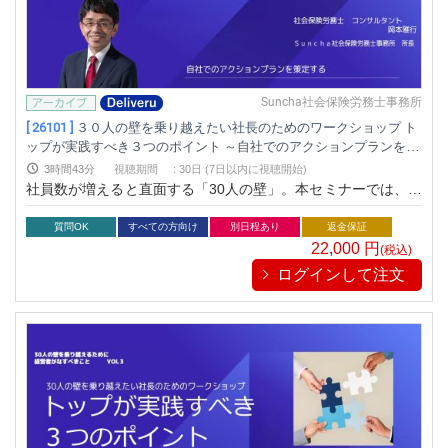
Suncha社会保険労務士事務所
[ 26101 ]
３０人の壁を乗り越えたい社長のためのワークショップ ト
ップが実践すべき３つのポイント ～自社でのアクションプランを策
定する～ 30人の壁を乗り越えるために経営者がなすべきこと vol.
3時間43分
視聴期間
:
30日 (7日以内に視聴開始)
３
社員数が増えると直面する「30人の壁」。本セミナーでは、経
営者が組織の停滞を防ぎ、成長を継続させるための実践的な手
法を学びます。ワークを通じ、自社に即したアクションプラン
質問OK
すべての方向け
別日程あり
返金保証
を策定できます。
22,000
円
(税込)
ログインして注文