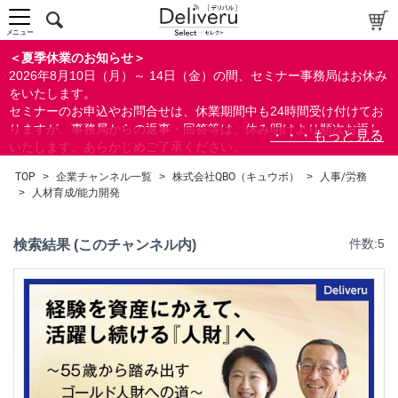
メニュー
＜夏季休業のお知らせ＞
2026年8月10日（月）～ 14日（金）の間、セミナー事務局はお休み
をいたします。
セミナーのお申込やお問合せは、休業期間中も24時間受け付けてお
りますが、事務局からの返事・回答等は、休み明けより順次お返し
いたします。あらかじめご了承ください。
なお、視聴期間内のセミナーについては、通常通りご視聴を頂く事
TOP
>
企業チャンネル一覧
>
株式会社QBO（キュウボ）
>
人事/労務
ができます。
>
人材育成/能力開発
検索結果 (このチャンネル内)
件数:5