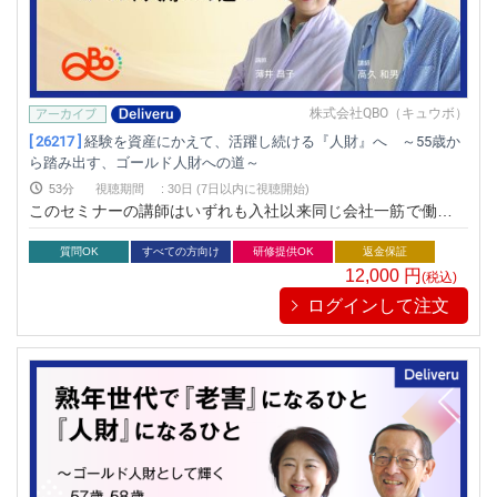
株式会社QBO（キュウボ）
[ 26217 ]
経験を資産にかえて、活躍し続ける『人財』へ ～55歳か
ら踏み出す、ゴールド人財への道～
53分
視聴期間
:
30日 (7日以内に視聴開始)
このセミナーの講師はいずれも入社以来同じ会社一筋で働き、
定年退職後は継続再雇用を続けながら、セカンドキャリアとし
ても働いています。その間、闘病生活や介護など、様々な経験
質問OK
すべての方向け
研修提供OK
返金保証
を経ている講師だからこそ語れる、「ゴールド人財」になるた
12,000
円
(税込)
めのマインドセットについて学んでいただく機会とします。
ログインして注文