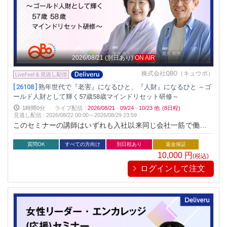
2026/08/21
(別日あり)
ON AIR
株式会社QBO（キュウボ）
[ 26108 ]
熟年世代で『老害』になるひと、『人財』になるひと ～ゴ
ールド人財として輝く57歳58歳マインドリセット研修～
1時間0分
ライブ配信
:
2026/08/21
·
09/24
·
10/23
他
(8日程)
見逃し配信
:
2026/08/22 00:00～
2026/08/29 23:59
このセミナーの講師はいずれも入社以来同じ会社一筋で働き、
定年退職後は継続再雇用を続けながら、セカンドキャリアとし
ても働いています。その間、闘病生活や介護など、様々な経験
質問OK
すべての方向け
別日程あり
返金保証
を経ている講師だからこそ語れる、「ゴールド人財」になるた
10,000
円
(税込)
めのマインドセットについて学んでいただく機会とします。
ログインして注文