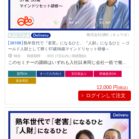
株式会社QBO（キュウボ）
[ 26108 ]
熟年世代で『老害』になるひと、『人財』になるひと ～ゴ
ールド人財として輝く57歳58歳マインドリセット研修～
56分
視聴期間
:
30日 (7日以内に視聴開始)
このセミナーの講師はいずれも入社以来同じ会社一筋で働き、
定年退職後は継続再雇用を続けながら、セカンドキャリアとし
ても働いています。その間、闘病生活や介護など、様々な経験
質問OK
すべての方向け
別日程あり
研修提供OK
を経ている講師だからこそ語れる、「ゴールド人財」になるた
返金保証
めのマインドセットについて学んでいただく機会とします。
12,000
円
(税込)
ログインして注文