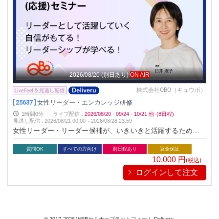
2026/08/20
(別日あり)
ON AIR
株式会社QBO（キュウボ）
[ 25637 ]
女性リーダー・エンカレッジ研修
1時間0分
ライブ配信
:
2026/08/20
·
09/24
·
10/21
他
(8日程)
見逃し配信
:
2026/08/21 00:00～
2026/08/28 23:59
女性リーダー・リーダー候補が、いきいきと活躍するためのリ
ーダーシップについて学びます
質問OK
すべての方向け
別日程あり
返金保証
10,000
円
(税込)
ログインして注文