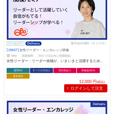
株式会社QBO（キュウボ）
[ 25637 ]
女性リーダー・エンカレッジ研修
59分
視聴期間
:
30日 (7日以内に視聴開始)
女性リーダー・リーダー候補が、いきいきと活躍するためのリ
ーダーシップについて学びます
質問OK
すべての方向け
別日程あり
研修提供OK
返金保証
12,000
円
(税込)
ログインして注文