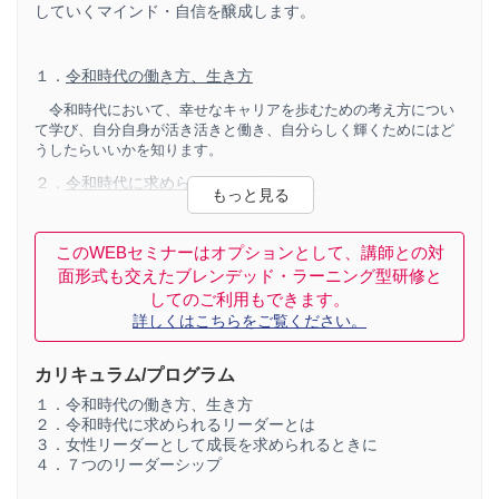
していくマインド・自信を醸成します。
１．
令和時代の働き方、生き方
令和時代において、幸せなキャリアを歩むための考え方につい
て学び、自分自身が活き活きと働き、自分らしく輝くためにはど
うしたらいいかを知ります。
２．
令和時代に求められるリーダーとは
求められるリーダー像が時代とともに変化してきている中で、
今の時代に求められるリーダー像について学びます。
このWEBセミナーはオプションとして、講師との対
３．
女性リーダーとして成長を求められるときに
面形式も交えたブレンデッド・ラーニング型研修と
してのご利用もできます。
女性リーダーとして活躍・成長するにあたって重要な３つの関
詳しくはこちらをご覧ください。
係、ワークライフバランスの考え方等について学びます。
４．
７つのリーダーシップ
カリキュラム/プログラム
リーダーシップとは時と場合、相手によってスタイルを使い分
１．令和時代の働き方、生き方
けることが必要です。７つあるリーダーシップスタイルについ
２．令和時代に求められるリーダーとは
て、それぞれの特徴や、使う際に有効な場面、使う上での注意ポ
３．女性リーダーとして成長を求められるときに
イントを学びます。
４．７つのリーダーシップ