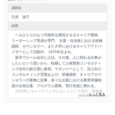
講師名
臼井 淑子
経歴
一人ひとりのもつ可能性を開花させるキャリア開発、
リーダーシップ育成が専門。 企業・自治体における研修
講師、カウンセラー、また大学におけるキャリアアドバ
イザーとして活動中。 1975年生まれ。
新卒でビール会社に入社。その後、人に関わる仕事が
したいという思いから、転職して人材開発コンサルティ
ング会社の創立期に参画。マネジャーとして、法人向け
コンサルティング営業および、研修講師、キャリアカウ
ンセラーの業務に従事。様々な企業における教育研修制
度の企画立案、プログラム開発、実行支援に携わる。
2010年にキャリアコンサルタントとして独立。研修講
師として活動するとともに、これまでのべ3000人以上に
対しキャリアカウンセリング・コンサルティングを行っ
てきた。二児の母（高校生娘、中学生息子）。東京大学
大学院 農学生命科学研究科 修士課程修了。