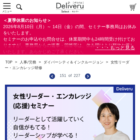
メニュー
＜夏季休業のお知らせ＞
2026年8月10日（月）～ 14日（金）の間、セミナー事務局はお休み
をいたします。
セミナーのお申込やお問合せは、休業期間中も24時間受け付けてお
りますが、事務局からの返事・回答等は、休み明けより順次お返し
いたします。あらかじめご了承ください。
なお、視聴期間内のセミナーについては、通常通りご視聴を頂く事
TOP
>
人事/労務
>
ダイバーシティ＆インクルージョン
>
女性リーダ
ができます。
ー・エンカレッジ研修
151
of
227