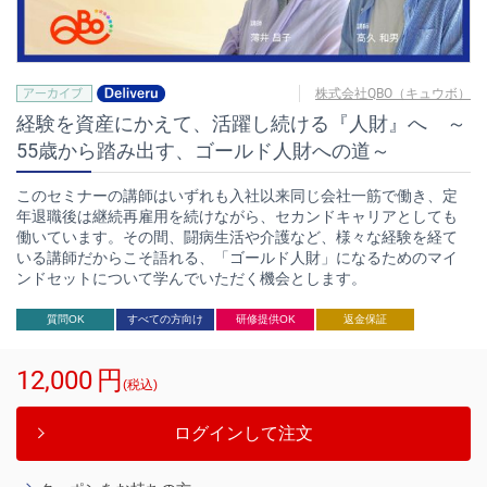
株式会社QBO（キュウボ）
経験を資産にかえて、活躍し続ける『人財』へ ～
55歳から踏み出す、ゴールド人財への道～
このセミナーの講師はいずれも入社以来同じ会社一筋で働き、定
年退職後は継続再雇用を続けながら、セカンドキャリアとしても
働いています。その間、闘病生活や介護など、様々な経験を経て
いる講師だからこそ語れる、「ゴールド人財」になるためのマイ
ンドセットについて学んでいただく機会とします。
質問OK
すべての方向け
研修提供OK
返金保証
12,000
円
(税込)
ログインして注文