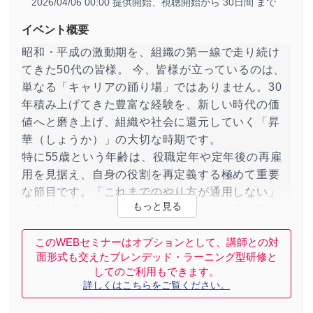
2026/04/06 00:00 提供開始、
視聴開始から 30日間 まで
イベント概要
昭和・平成の激動期を、組織の第一線で走り続け
てきた50代の皆様。 今、皆様が立っているのは、
単なる「キャリアの踊り場」ではありません。30
年積み上げてきた豊富な経験を、新しい時代の価
値へと磨き上げ、組織や社会に還元していく「昇
華（しょうか）」の大切な時期です。
特に55歳という年齢は、役職定年や定年後の再雇
用を見据え、自身の役割を再定義する極めて重要
な節目です。「これまでのやり方が通用しない」
と焦りを感じる必要はありません。むしろ、培っ
た知見を「資産」として捉え直し、自分自身をア
このWEBセミナーはオプションとして、講師との対
ップデートすることで、周囲から慕われ、求めら
面形式も交えたブレンデッド・ラーニング型研修と
れ続ける「ゴールド人財」へと進化することがで
してのご利用もできます。
きます。
詳しくはこちらをご覧ください。
本セミナーでは、昭和・平成の仕事観を「令和