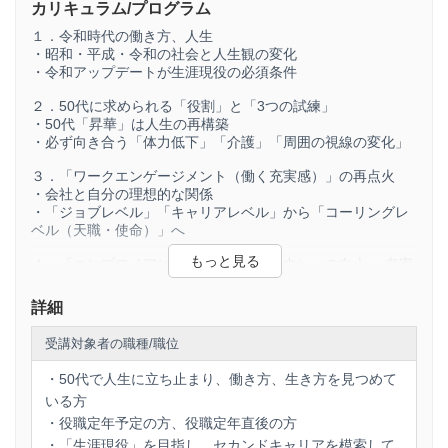
版」へと昇華させ、生涯現役でいきいきと輝くた
カリキュラム/プログラム
めの具体的なマインドセットと行動指針をお伝え
１．令和時代の働き方、人生
します。
・昭和・平成・令和の社会と人生観の変化
・令和アップデートが生涯現役の必須条件
２．50代に求められる「役割」と「3つの試練」
・50代「昇華」は人生の再構築
・必ず向き合う「体力低下」「介護」「周囲の視線の変化」
３．「ワークエンゲージメント（働く充実感）」の再点火
・会社と自分の理想的な関係
・「ジョブレベル」「キャリアレベル」から「コーリングレ
ベル（天職・使命）」へ
４．「エンプロイアビリティ（雇われる力）」の向上 ～老害
化を防ぐマインドセット～
・組織に求められる「資産人財」と、敬遠される「コスト
詳細
財」の分岐点
・どこででも通用するポータブルスキルを磨く
受講対象者の職種/職位
５．「ゴールド人財」への3つのポイント ～唯一無二の自分
・50代で人生に立ち止まり、働き方、生き方を見つめて
～
いる方
・不要な執着を手放す断捨離で心の余裕
・役職定年予定の方、役職定年直後の方
・成長・進化を止めず、セカンドキャリアを展望する
・「生涯現役」を目指し、セカンドキャリアを模索して