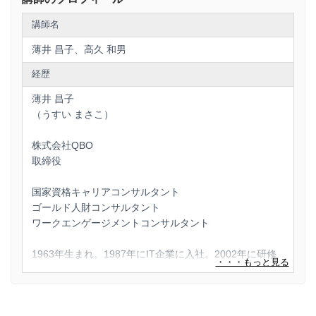
講師名
薄井 昌子、高久 和男
経歴
薄井 昌子
（うすい まさこ）
株式会社QBO
取締役
国家資格キャリアコンサルタント
ゴールド人財コンサルタント
ワークエンゲージメントコンサルタント
1963年生まれ。1987年にIT企業に入社。2002年に研修
部門の管理職となり、社内講師、研修グループ長、2016
年にダイバーシティ推進室長、2018年人事部門グループ
長を歴任。研修グループ長時代にキャリアカウンセラー