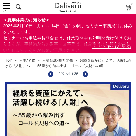
メニュー
＜夏季休業のお知らせ＞
2026年8月10日（月）～ 14日（金）の間、セミナー事務局はお休み
をいたします。
セミナーのお申込やお問合せは、休業期間中も24時間受け付けてお
りますが、事務局からの返事・回答等は、休み明けより順次お返し
いたします。あらかじめご了承ください。
なお、視聴期間内のセミナーについては、通常通りご視聴を頂く事
TOP
>
人事/労務
>
人材育成/能力開発
>
経験を資産にかえて、活躍し続
ができます。
ける『人財』へ ～55歳から踏み出す、ゴールド人財への道～
770
of
909