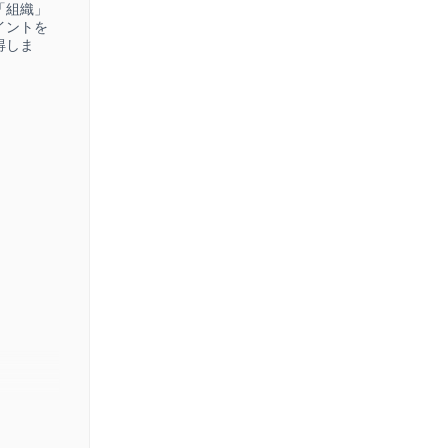
「組織」
イントを
得しま