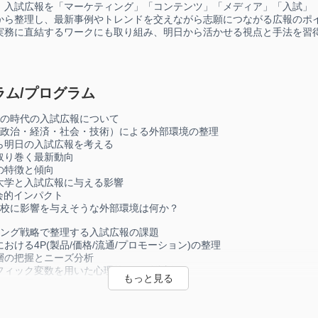
入試広報を「マーケティング」「コンテンツ」「メディア」「入試」
から整理し、最新事例やトレンドを交えながら志願につながる広報のポ
実務に直結するワークにも取り組み、明日から活かせる視点と手法を習
ラム/プログラム
動の時代の入試広報について
析（政治・経済・社会・技術）による外部環境の整理
ら明日の入試広報を考える
取り巻く最新動向
の特徴と傾向
大学と入試広報に与える影響
会的インパクト
自校に影響を与えそうな外部環境は何か？
ィング戦略で整理する入試広報の課題
おける4P(製品/価格/流通/プロモーション)の整理
層の把握とニーズ分析
フィック変数を用いた心理的ニーズ分析
ゲット層の検討
ョンミックス（広告・広報・販売促進・人的販売）の整理
ォース分析による競争環境の把握