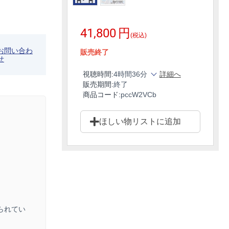
41,800
円
(税込)
お問い合わ
販売終了
せ
視聴時間:
4時間36分
詳細へ
販売期間:
終了
商品コード:
pccW2VCb
ほしい物リストに追加
られてい