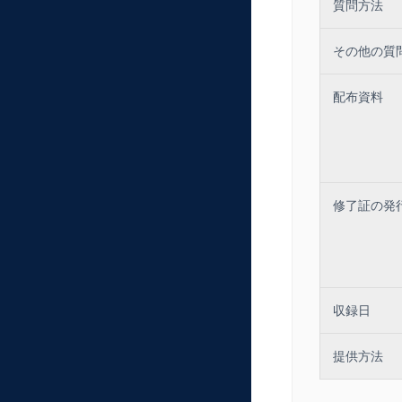
質問方法
その他の質
配布資料
修了証の発
収録日
提供方法