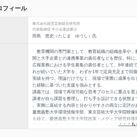
ロフィール
株式会社経営芸術総合研究所
代表取締役 中小企業診断士
田島 悠史（たじま ゆうし）氏
教育機関の専門家として、教育組織の組織改革や、
関と大手企業との連携事業の責任者などを歴任。特に
広報業務における学生募集の責任者として、8年連続
れが続いていた大学を、わずか1年で定員充足まで回
実績を持つ。理論だけでなく、現場で実際に成果を出
た経験に基づいた支援を強みとする。
講義では、現場で再現可能な思考プロセスに重点を置
講者が自ら課題を整理し、打ち手を設計できる状態ま
。実務に直結する内容と分かりやすさの両立に定評が
慶應義塾大学環境情報学部、東京芸術大学大学院映像
を経て、慶應義塾大学大学院政策・メディア研究科後
課程修了。博士（政策・メディア）。現在は、大正大
学部准教授として教鞭にも立つ。