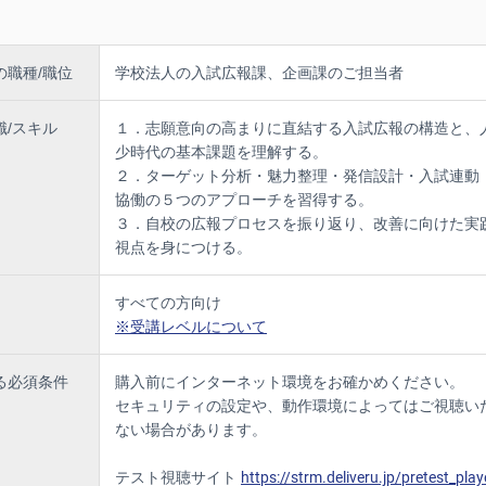
実践的な対抗手法
自校のペルソナをイメージする
ツ戦略の構築
の職種/職位
学校法人の入試広報課、企画課のご担当者
をコンテンツ化できているか?
評価チェックリストによる現状診断
・学生・卒業生・地域資源の具体的なコンテンツ化視点
識/スキル
１．志願意向の高まりに直結する入試広報の構造と、
ャンパスを改善と設計
少時代の基本課題を理解する。
いてコンテンツ企画と発想支援（生成AIの基礎）
２．ターゲット分析・魅力整理・発信設計・入試連動
大学の教育内容を棚卸し、コンテンツ化する
協働の５つのアプローチを習得する。
戦略
３．自校の広報プロセスを振り返り、改善に向けた実
ィアをどう使うか?
視点を身につける。
の新しい消費行動モデル
アルゴリズムの基本特性と情報発信テクニック
レスリリースの作成方法
すべての方向け
ODAループによる改善サイクル
※受講レベルについて
用いた情報発信と運用支援
おけるリスク（誤情報・著作権・炎上）
自分の大学の情報発信チャネルを棚卸する
る必須条件
購入前にインターネット環境をお確かめください。
セキュリティの設定や、動作環境によってはご視聴い
と現状の整理
ない場合があります。
がどこまで連動できるか?
化した入試戦略
テスト視聴サイト
https://strm.deliveru.jp/pretest_play