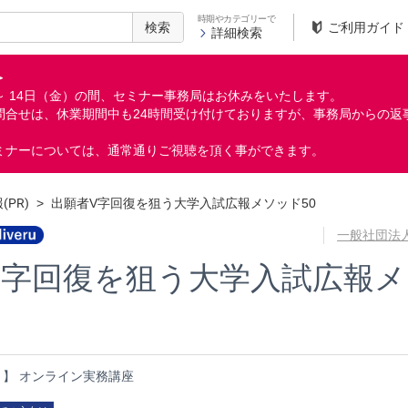
時期やカテゴリーで
検索
ご利用ガイド
詳細検索
＞
月）～ 14日（金）の間、セミナー事務局はお休みをいたします。
問合せは、休業期間中も24時間受け付けておりますが、事務局からの返
ミナーについては、通常通りご視聴を頂く事ができます。
(PR)
>
出願者V字回復を狙う大学入試広報メソッド50
一般社団法
V字回復を狙う大学入試広報
】 オンライン実務講座