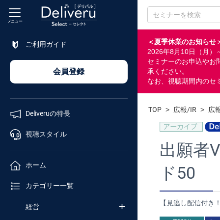
メニュー
＜夏季休業のお知らせ
ご利用ガイド
2026年8月10日（
特長
セミナーのお申込やお
会員登録
承ください。
なお、視聴期間内のセ
視聴
スタイル
TOP
>
広報/IR
>
広報
Deliveruの特長
ホーム
視聴スタイル
出願者
カテゴリ
ホーム
ド50
セミナー
カテゴリー一覧
番号検索
【見逃し配信付き！
経営