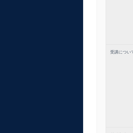
・トップの力
・受験予備校
・多様な入試
・入学辞退を
・入試と広報
6．組織戦略
・他部署との
・入試広報担
・大学教員は
受講につい
・入試データ
・他部署との
・他業種から
・VRIO分析
・ポータブル
【ワーク5】
7．まとめと
・入試広報業
【振り返り】
※プログラム
※最新の動向