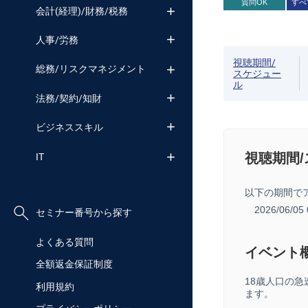
質問OK
すべ
会計(経理)/財務/税務
人事/労務
視聴期間/
総務/リスクマネジメント
スケジュー
ル
法務/契約/知財
ビジネススキル
視聴期間
IT
以下の期間で
2026/06/05
セミナー番号から探す
よくある質問
イベント
全額返金保証制度
18歳人口の
利用規約
ます。