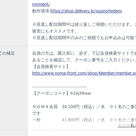
をどう活かすか
ronment/
による小論文/面接攻略のウラを突く
動作環境
https://shop.deliveru.jp/supportedenv
選抜方法の検討
引き起こさない入学前教育
、入試と教学のデータ活用
※見逃し配信期間中は繰り返しご視聴いただけます。 
復習にもオススメです。
※見逃し配信期間中のみのご視聴でもお申込みは可能
協力体制づくり
当者として必要なスキルとマインドセット
入試業務をこう見ている
ての補足
会員の方は、購入前に、必ず、下記会員検索サイトで
だけでなく教学データも活用する
軋轢はどう生まれ、どう解消するか
あることを確認して、クーポン番号をご入力ください
来た力を活用する
【会員検索サイト】
による競争優位性の整理
http://www.noma-front.com/shop/Member/member.a
スキルの具体内容
組織レベルでどう変えることができるか?
------------------------------------
振り返り
【クーポンコード】fr24j39rkar
務の総括
明日からの自分にどのように使えるか？
ＮＯＭＡ会員 34,100円（税込）／名 ※１名のご参
は現在調整中です。
です
・情報を織り込むため、內容を一部変更させていただく場合がございま
一般 41,800円（税込）／名 ※１名のご参
です
------------------------------------