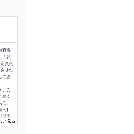
教育機
、入試
で定員割
復させた
してき
き、受
で導く
ある。
研究科
期博士
学表現