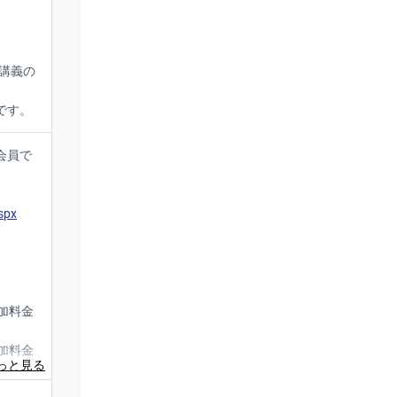
講義の
です。
会員で
。
spx
加料金
す
加料金