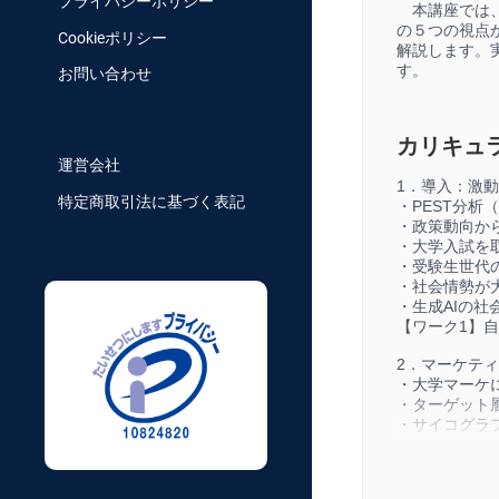
プライバシーポリシー
本講座では、
の５つの視点
Cookieポリシー
解説します。
す。
お問い合わせ
カリキュ
運営会社
1．導入：激
特定商取引法に基づく表記
・PEST分
・政策動向か
・大学入試を
・受験生世代
・社会情勢が
・生成AIの社
【ワーク1】
2．マーケテ
・大学マーケに
・ターゲット
・サイコグラ
・新しいター
・プロモーシ
・ファイブフ