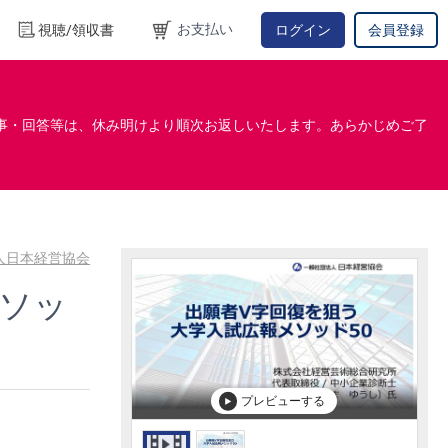
お支払い
視聴/領収書
ログイン
会員登録
事・回答等は、休み明けより順次お返しいたします。あらかじめご了
人日本経営協会
メソッ
プレビューする