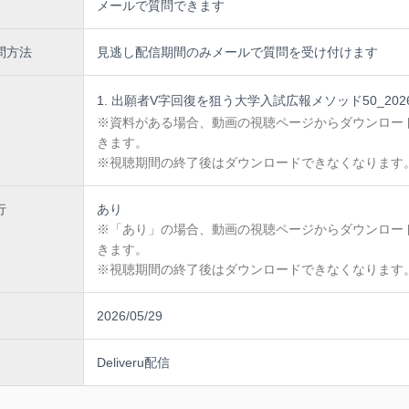
メールで質問できます
＜注意＞
問方法
・お申込時に、必ず団体所属名・本名を記載ください
見逃し配信期間のみメールで質問を受け付けます
記入がない場合は、別途主催者からご連絡をさせて
きます。
出願者V字回復を狙う大学入試広報メソッド50_2026.
・開講日の５営業日前から参加料の100％を申し受け
※資料がある場合、動画の視聴ページからダウンロー
・参加者が少数の場合、天災の場合等においては、中
きます。
期させていただくことがございます。
※視聴期間の終了後はダウンロードできなくなります
＜受講方法＞
行
あり
・カメラ・マイクは不要です。
※「あり」の場合、動画の視聴ページからダウンロー
・テキストはおおよそ３営業日前からサイト内でPDF
きます。
ロードできるようになります。
※視聴期間の終了後はダウンロードできなくなります
・講座の録音・録画や資料の複製は固くお断りいたし
・質問については、別途事務局にご相談ください。
2026/05/29
担当：本部事務局企画研修グループ tms@noma.or.jp
Deliveru配信