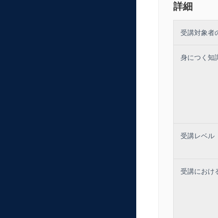
・競合分析と
詳細
【ワーク2】
3．コンテン
受講対象者
・大学の魅力
・コンテンツ
・学部・学科
身につく知
・オープンキ
・生成AIを用
【ワーク3】
4．メディア
・4つのメデ
・SNS時代
・SNS別の
・魅力的なプ
受講レベル
・PDCAとO
・生成AIを
・AI活用に
【ワーク4】
受講におけ
5．入試戦略
・入試の基本
・入試と広報
・教学と一体