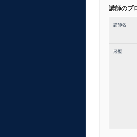
講師のプ
講師名
経歴