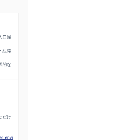
人口減
・組織
践的な
ただけ
er_envi