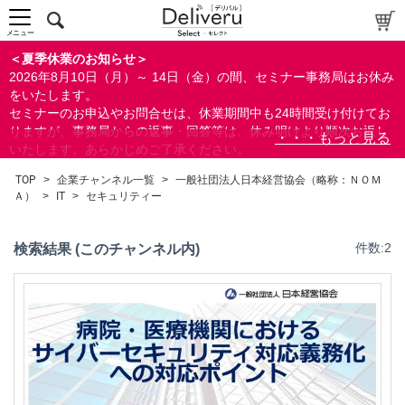
人事/労務
メニュー
総務/リスクマネジメント
＜夏季休業のお知らせ＞
法務/契約/知財
2026年8月10日（月）～ 14日（金）の間、セミナー事務局はお休み
をいたします。
品質
セミナーのお申込やお問合せは、休業期間中も24時間受け付けてお
営業/マーケティング
りますが、事務局からの返事・回答等は、休み明けより順次お返し
ビジネススキル
いたします。あらかじめご了承ください。
なお、視聴期間内のセミナーについては、通常通りご視聴を頂く事
暮らしとお金
TOP
>
企業チャンネル一覧
>
一般社団法人日本経営協会（略称：ＮＯＭ
ができます。
IT
Ａ）
>
IT
>
セキュリティー
IoT
AI/ビッグデータ
検索結果 (このチャンネル内)
件数:2
Microsoft
検索
セキュリティー
プログラミング
システム運用/保守
閉じる
IT戦略
その他
生産/物流