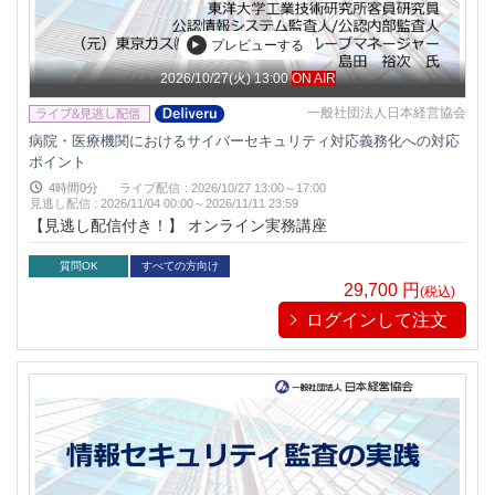
リベラル/アーツ(教養)
すべて
プレビューする
2026/10/27(火) 13:00
ON AIR
一般社団法人日本経営協会
病院・医療機関におけるサイバーセキュリティ対応義務化への対応
ポイント
4時間0分
ライブ配信
:
2026/10/27 13:00～17:00
見逃し配信
:
2026/11/04 00:00～
2026/11/11 23:59
【見逃し配信付き！】 オンライン実務講座
質問OK
すべての方向け
29,700
円
(税込)
ログインして注文