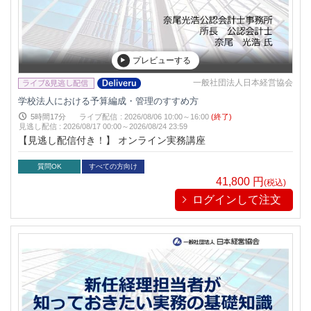
プレビューする
一般社団法人日本経営協会
学校法人における予算編成・管理のすすめ方
5時間17分
ライブ配信
:
2026/08/06 10:00～16:00
(終了)
見逃し配信
:
2026/08/17 00:00～
2026/08/24 23:59
【見逃し配信付き！】 オンライン実務講座
質問OK
すべての方向け
41,800
円
(税込)
ログインして注文