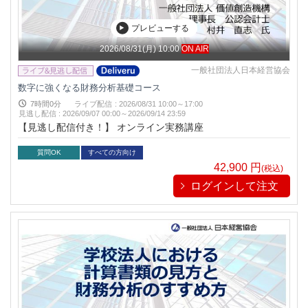
プレビューする
2026/08/31(月) 10:00
ON AIR
一般社団法人日本経営協会
数字に強くなる財務分析基礎コース
7時間0分
ライブ配信
:
2026/08/31 10:00～17:00
見逃し配信
:
2026/09/07 00:00～
2026/09/14 23:59
【見逃し配信付き！】 オンライン実務講座
質問OK
すべての方向け
42,900
円
(税込)
ログインして注文