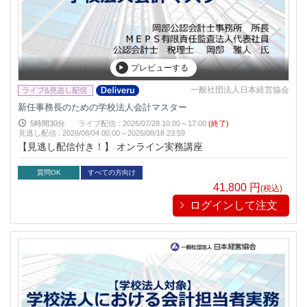
プレビューする
一般社団法人日本経営協会
新任事務長のための学校法人会計マスター
5時間30分
ライブ配信
:
2026/07/28 10:00～17:00
(終了)
見逃し配信
:
2026/08/04 00:00～
2026/08/18 23:59
【見逃し配信付き！】 オンライン実務講座
質問OK
すべての方向け
41,800
円
(税込)
ログインして注文