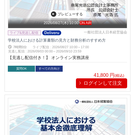
プレビューする
2026/08/27(木) 10:00
ON AIR
一般社団法人日本経営協会
学校法人における計算書類の見方と財務分析のすすめ方
7時間0分
ライブ配信
:
2026/08/27 10:00～17:00
見逃し配信
:
2026/09/03 00:00～
2026/09/10 23:59
【見逃し配信付き！】 オンライン実務講座
質問OK
すべての方向け
41,800
円
(税込)
ログインして注文