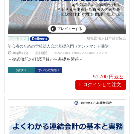
プレビューする
一般社団法人日本経営協会
初心者のための学校法人会計基礎入門（オンデマンド受講）
8時間41分
視聴期間
:
2026/08/03 00:00～
2026/08/31 23:59
～複式簿記の仕訳理解から基礎を習得～
質問OK
すべての方向け
51,700
円
(税込)
ログインして注文