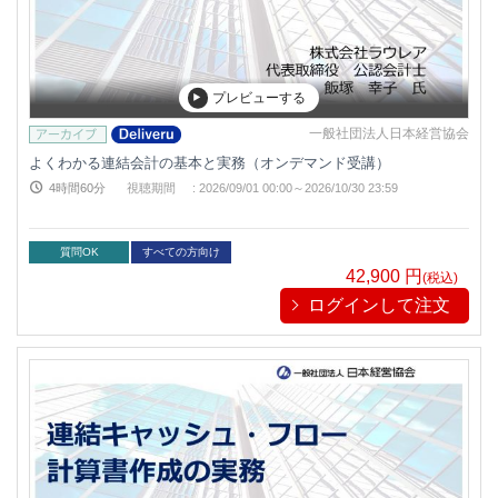
プレビューする
一般社団法人日本経営協会
よくわかる連結会計の基本と実務（オンデマンド受講）
4時間60分
視聴期間
:
2026/09/01 00:00～
2026/10/30 23:59
質問OK
すべての方向け
42,900
円
(税込)
ログインして注文