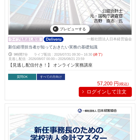
プレビューする
一般社団法人日本経営協会
新任経理担当者が知っておきたい実務の基礎知識
9時間7分
ライブ配信
:
2026/07/31 09:30～16:30
(終了)
見逃し配信
:
2026/08/07 00:00～
2026/08/21 23:59
【見逃し配信付き！】 オンライン実務講座
質問OK
すべての方向け
57,200
円
(税込)
ログインして注文