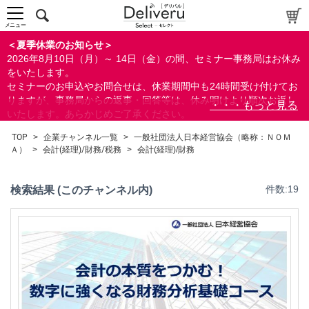
メニュー
＜夏季休業のお知らせ＞
2026年8月10日（月）～ 14日（金）の間、セミナー事務局はお休み
をいたします。
セミナーのお申込やお問合せは、休業期間中も24時間受け付けてお
りますが、事務局からの返事・回答等は、休み明けより順次お返し
いたします。あらかじめご了承ください。
なお、視聴期間内のセミナーについては、通常通りご視聴を頂く事
TOP
>
企業チャンネル一覧
>
一般社団法人日本経営協会（略称：ＮＯＭ
ができます。
Ａ）
>
会計(経理)/財務/税務
>
会計(経理)/財務
検索結果 (このチャンネル内)
件数:19