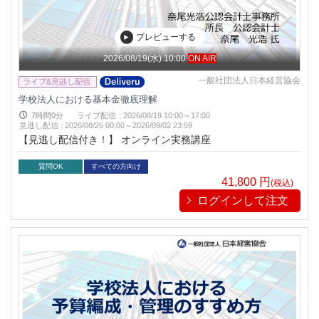
プレビューする
2026/08/19(水) 10:00
ON AIR
一般社団法人日本経営協会
学校法人における基本金徹底理解
7時間0分
ライブ配信
:
2026/08/19 10:00～17:00
見逃し配信
:
2026/08/26 00:00～
2026/09/02 23:59
【見逃し配信付き！】 オンライン実務講座
質問OK
すべての方向け
41,800
円
(税込)
ログインして注文