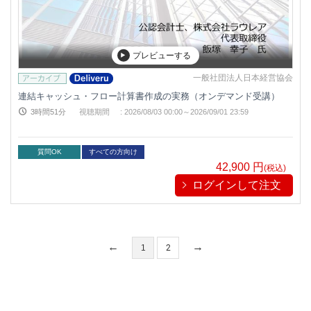
プレビューする
一般社団法人日本経営協会
連結キャッシュ・フロー計算書作成の実務（オンデマンド受講）
3時間51分
視聴期間
:
2026/08/03 00:00～
2026/09/01 23:59
質問OK
すべての方向け
42,900
円
(税込)
ログインして注文
1
2