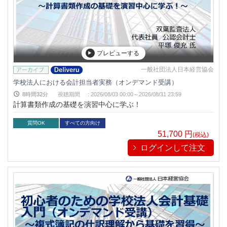
プレビューする
一般社団法人日本経営協会
学校法人における会計担当者実務（オンデマンド受講）
8時間32分
視聴期間
:
2026/08/03 00:00～
2026/08/31 23:59
計算書類作成の基礎を演習中心に学ぶ！
質問OK
すべての方向け
51,700
円
(税込)
ログインして注文