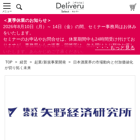
メニュー
＜夏季休業のお知らせ＞
2026年8月10日（月）～ 14日（金）の間、セミナー事務局はお休み
をいたします。
セミナーのお申込やお問合せは、休業期間中も24時間受け付けてお
りますが、事務局からの返事・回答等は、休み明けより順次お返し
いたします。あらかじめご了承ください。
なお、視聴期間内のセミナーについては、通常通りご視聴を頂く事
TOP
>
経営
>
起業/新規事業開発
>
日本酒業界の市場動向と付加価値化
ができます。
が切り拓く未来