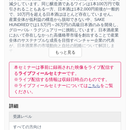
減少しています。同じ醸造酒であるワインは1本100万円で取
引されることもある一方、日本酒は1本2,000円前後が一般的
で、10万円を超える日本酒はほとんど存在していません。
産業全体が低利益の構造から脱却できない中、SAKE
HUNDREDでは1.5万円～26万円の高級日本酒のみを開発し、
グローバル・ラグジュアリーに挑戦しています。日本酒産業
において存在しなかった高価格帯市場を創出することで産業
全体のサステナブルな成長を目指すベンチャー企業の代表
が、日本酒業界の市場動向と自社の戦略について解説しま
す。
1．日本酒産業の市場動向
2．ブランド事業の戦略
本セミナーは事前に録画された映像をライブ配信す
3．ブランド事業の強みと実績
る
ライブフィールセミナー
です。
※ライブ配信する情報は収録日時点のものです。
講師：株式会社Clear 代表取締役CEO 生駒 龍史氏
※ライブフィールセミナーについては
をご覧
こちら
1986年、東京都生まれ。
ください。
IT企業などを経て2013年に株式会社Clearを設立。
2014年に日本酒メディア「SAKETIMES」をローンチし、
詳細
2018年7月に日本酒ブランド「SAKE HUNDRED」を創業。
これまでベンチャーキャピタル等から18.3億円の資金調達を
受講レベル
実施。事業成長によって日本酒の発展に貢献し続ける。
国税庁主催「日本産酒類のブランド戦略検討会」(2019
すべての方向け
年-2023年)委員を務める。