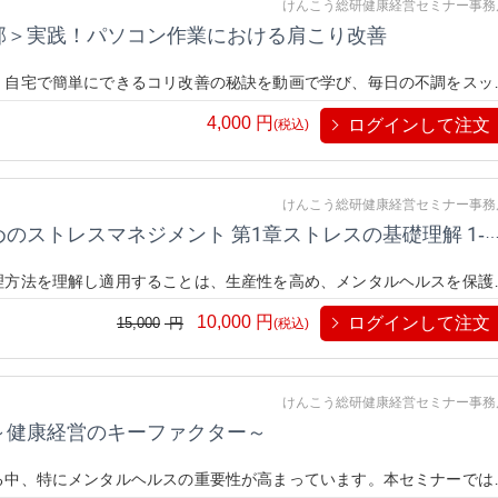
けんこう総研健康経営セミナー事務
部＞実践！パソコン作業における肩こり改善
、自宅で簡単にできるコリ改善の秘訣を動画で学び、毎日の不調をスッ
4,000
円
ログインして注文
(税込)
けんこう総研健康経営セミナー事務
パソコン作業の社員向け生産性向上のためのストレスマネジメント 第1章ストレスの基礎理解 1‐1ス
理方法を理解し適用することは、生産性を高め、メンタルヘルスを保護
解」セミナーは、ストレスの原因とそれが私たちの仕事と健康に与える
10,000
円
ログインして注文
15,000
円
高のパフォーマンスを引き出すかを探ります。このセミナーはストレス
(税込)
たらしてくれるはずです。
けんこう総研健康経営セミナー事務
～健康経営のキーファクター～
る中、特にメンタルヘルスの重要性が高まっています。本セミナーでは