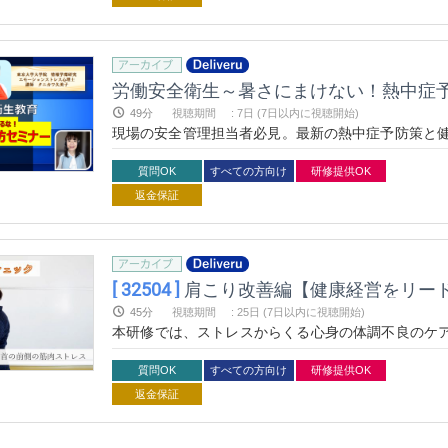
労働安全衛生～暑さにまけない！熱中症
49分
視聴期間
:
7日 (7日以内に視聴開始)
現場の安全管理担当者必見。最新の熱中症予防策と健
ーです
質問OK
すべての方向け
研修提供OK
返金保証
[ 32504 ]
肩こり改善編【健康経営をリー
45分
視聴期間
:
25日 (7日以内に視聴開始)
本研修では、ストレスからくる心身の体調不良のケ
るマネジメントができることを目指せるセミナーで
に、その場で軽減できるプログラムになっています。
質問OK
すべての方向け
研修提供OK
返金保証