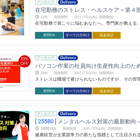
在宅勤務のストレス・ヘルスケア＜第４
12分
視聴期間
:
25日 (7日以内に視聴開始)
在宅勤務で肩こりに悩むあなたへ。専門家が教える
リ解消！
質問OK
すべての方向け
返金保証
33%
OFF
23分
視聴期間
:
30日 (7日以内に視聴開始)
ストレスは職場で避けられないものですが、その管
るために不可欠です。私たちの「ストレスの基礎理
響を解明し、適切なストレスレベルがいかにして最
質問OK
すべての方向け
返金保証
味方につける戦略を身につけ、日々の業務に活力をも
[ 25580 ]
メンタルヘルス対策の最新動向
1時間15分
視聴期間
:
30日 (7日以内に視聴開始)
健康経営が企業競争力の新たな指標として注目され