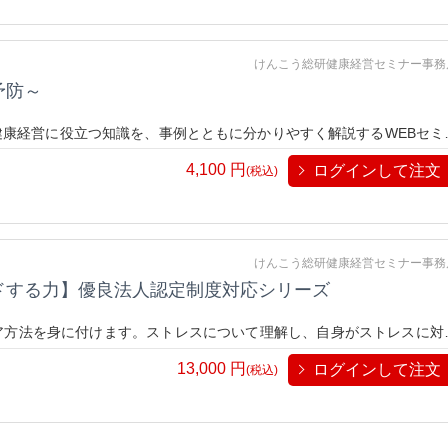
けんこう総研健康経営セミナー事務
予防～
康経営に役立つ知識を、事例とともに分かりやすく解説するWEBセミ
4,100
円
ログインして注文
(税込)
けんこう総研健康経営セミナー事務
ドする力】優良法人認定制度対応シリーズ
ア方法を身に付けます。ストレスについて理解し、自身がストレスに対
す。自宅だけではなく、職場でも上手くストレスからの疲労を蓄積させ
13,000
円
ログインして注文
(税込)