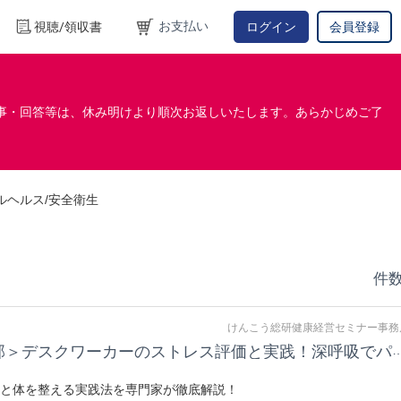
お支払い
視聴/領収書
ログイン
会員登録
事・回答等は、休み明けより順次お返しいたします。あらかじめご了
ルヘルス/安全衛生
件数
けんこう総研健康経営セミナー事務
在宅勤務のストレス・ヘルスケア＜第３部＞デスクワーカーのストレス評価と実践！深呼
と体を整える実践法を専門家が徹底解説！