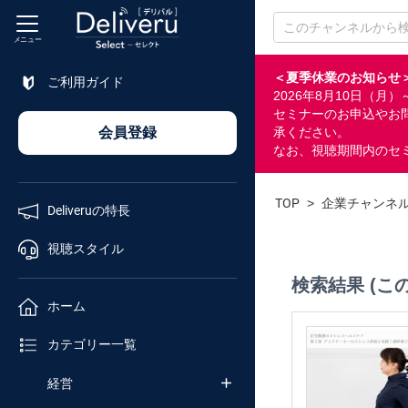
メニュー
＜夏季休業のお知らせ
ご利用ガイド
2026年8月10日（
特長
セミナーのお申込やお
会員登録
承ください。
なお、視聴期間内のセ
視聴
スタイル
TOP
>
企業チャンネ
Deliveruの特長
ホーム
視聴スタイル
検索結果 (こ
カテゴリ
ホーム
セミナー
カテゴリー一覧
番号検索
経営