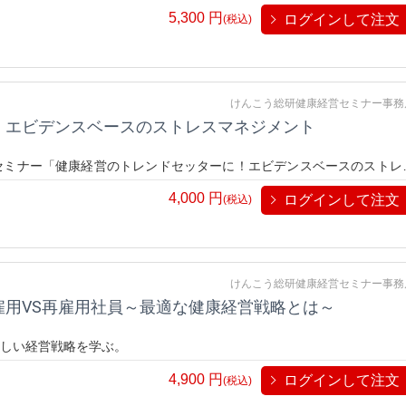
践方法や科学的根拠をもとに、効果的な健康経営のキーファクターを解
5,300
円
ログインして注文
(税込)
けんこう総研健康経営セミナー事務
！エビデンスベースのストレスマネジメント
セミナー「健康経営のトレンドセッターに！エビデンスベースのストレ
手法をマスターし、業績と従業員の幸福を両立させましょう！
4,000
円
ログインして注文
(税込)
けんこう総研健康経営セミナー事務
雇用VS再雇用社員～最適な健康経営戦略とは～
しい経営戦略を学ぶ。
4,900
円
ログインして注文
(税込)