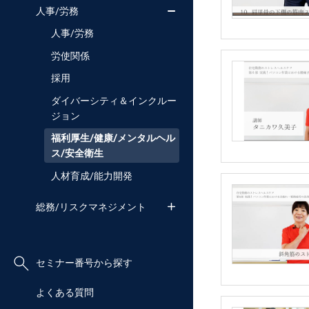
人事/労務
人事/労務
労使関係
採用
ダイバーシティ＆インクルー
ジョン
福利厚生/健康/メンタルヘル
ス/安全衛生
人材育成/能力開発
総務/リスクマネジメント
セミナー番号から探す
よくある質問