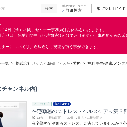
時期やカテゴリーで
検索
ご利用ガイド
詳細検索
＞
月）～ 14日（金）の間、セミナー事務局はお休みをいたします。
問合せは、休業期間中も24時間受け付けておりますが、事務局からの返
ミナーについては、通常通りご視聴を頂く事ができます。
ル一覧
>
株式会社けんこう総研
>
人事/労務
>
福利厚生/健康/メンタ
のチャンネル内)
15分
視聴期間
:
30日 (7日以内に視聴開始)
在宅勤務で溜まるストレス、見逃していませんか？心