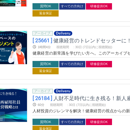
メンタルヘルス対策の最新動向を深堀りし、その実
します。
質問OK
すべての方向け
研修提供OK
返金保証
[ 25661 ]
健康経営のトレンドセッターに
1時間4分
視聴期間
:
30日 (7日以内に視聴開始)
健康経営の新常識を学びたい方へ。このアーカイブ
マネジメント」で、実証済みのストレスマネジメント
質問OK
すべての方向け
研修提供OK
返金保証
[ 26184 ]
人財不足時代に生き残る！新人
60分
視聴期間
:
30日 (7日以内に視聴開始)
人材投資のジレンマを解決！健康経営の視点からの新
質問OK
すべての方向け
研修提供OK
返金保証