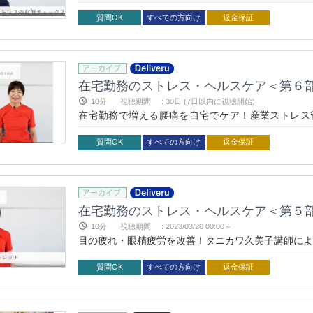
質問OK
すべての方向け
返金保証
在宅勤務のストレス・ヘルスケア＜第６
10分
視聴期間
:
30日 (7日以内に視聴開始)
在宅勤務で増える腰痛を自宅でケア！産業ストレス
践！
質問OK
すべての方向け
返金保証
在宅勤務のストレス・ヘルスケア＜第５
10分
視聴期間
:
2023/03/20 00:00～
目の疲れ・眼精疲労を改善！タニカワ久美子講師によ
質問OK
すべての方向け
返金保証