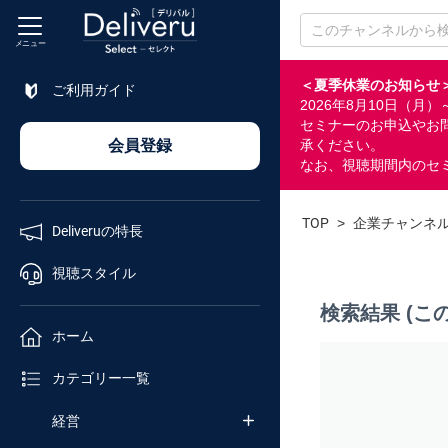
メニュー
＜夏季休業のお知らせ
ご利用ガイド
2026年8月10日（
特長
セミナーのお申込やお
会員登録
承ください。
なお、視聴期間内のセ
視聴
スタイル
TOP
>
企業チャンネ
Deliveruの特長
ホーム
視聴スタイル
検索結果 (こ
カテゴリ
ホーム
セミナー
カテゴリー一覧
番号検索
経営