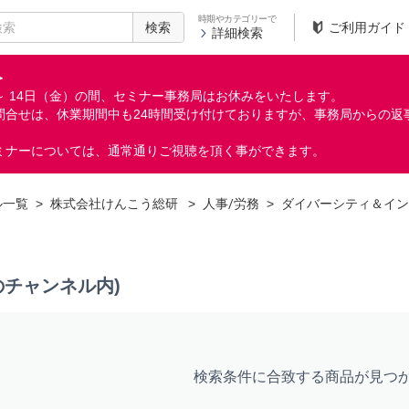
時期やカテゴリーで
検索
ご利用ガイド
詳細検索
＞
月）～ 14日（金）の間、セミナー事務局はお休みをいたします。
問合せは、休業期間中も24時間受け付けておりますが、事務局からの返
ミナーについては、通常通りご視聴を頂く事ができます。
ル一覧
>
株式会社けんこう総研
>
人事/労務
>
ダイバーシティ＆イン
のチャンネル内)
検索条件に合致する商品が見つ