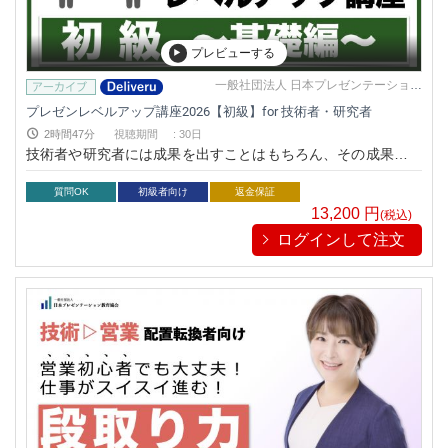
プレビューする
一般社団法人 日本プレゼンテーション
教育協会
プレゼンレベルアップ講座2026【初級】for 技術者・研究者
2時間47分
視聴期間
:
30日
技術者や研究者には成果を出すことはもちろん、その成果をキ
ッチリ伝えられる能力も求められている
質問OK
初級者向け
返金保証
13,200
円
(税込)
ログインして注文