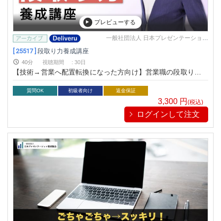
プレビューする
一般社団法人 日本プレゼンテーション
教育協会
[ 25517 ]
段取り力養成講座
40分
視聴期間
:
30日
【技術→営業へ配置転換になった方向け】営業職の段取りの基
本が学べる
質問OK
初級者向け
返金保証
3,300
円
(税込)
ログインして注文