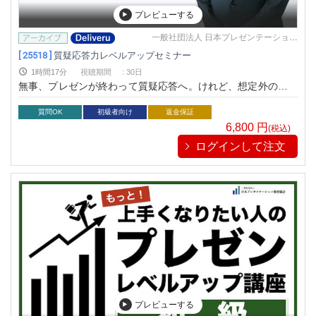
プレビューする
一般社団法人 日本プレゼンテーション
教育協会
[ 25518 ]
質疑応答力レベルアップセミナー
1時間17分
視聴期間
:
30日
無事、プレゼンが終わって質疑応答へ。けれど、想定外の質問
で立ち往生！そんな経験ありませんか？
質問OK
初級者向け
返金保証
6,800
円
(税込)
ログインして注文
プレビューする