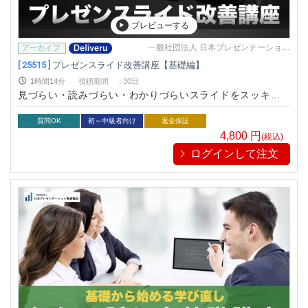
プレビューする
一般社団法人 日本プレゼンテーション
教育協会
[ 25515 ]
プレゼンスライド改善講座【基礎編】
1時間14分
視聴期間
:
30日
見づらい・読みづらい・わかりづらいスライドをスッキリ解
決！
質問OK
初～中級者向け
返金保証
4,800
円
(税込)
ログインして注文