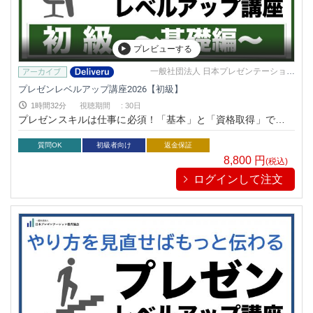
プレビューする
一般社団法人 日本プレゼンテーション
教育協会
プレゼンレベルアップ講座2026【初級】
1時間32分
視聴期間
:
30日
プレゼンスキルは仕事に必須！「基本」と「資格取得」でレベ
ルアップしよう
質問OK
初級者向け
返金保証
8,800
円
(税込)
ログインして注文