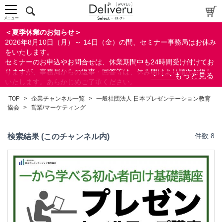
メニュー
＜夏季休業のお知らせ＞
2026年8月10日（月）～ 14日（金）の間、セミナー事務局はお休み
をいたします。
セミナーのお申込やお問合せは、休業期間中も24時間受け付けてお
りますが、事務局からの返事・回答等は、休み明けより順次お返し
いたします。あらかじめご了承ください。
なお、視聴期間内のセミナーについては、通常通りご視聴を頂く事
TOP
>
企業チャンネル一覧
>
一般社団法人 日本プレゼンテーション教育
ができます。
協会
>
営業/マーケティング
検索結果 (このチャンネル内)
件数:8