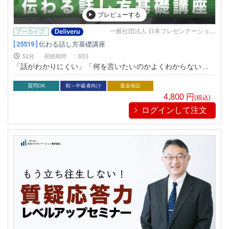
プレビューする
一般社団法人 日本プレゼンテーション
教育協会
[ 25519 ]
伝わる話し方基礎講座
51分
視聴期間
:
30日
「話がわかりにくい」「何を言いたいのかよくわからない」と
言われてしまうのは一体なぜ？ それは「話が伝わらない７つ
の原因」のどれかに当てはまってしまっているから
質問OK
初～中級者向け
返金保証
4,800
円
(税込)
ログインして注文