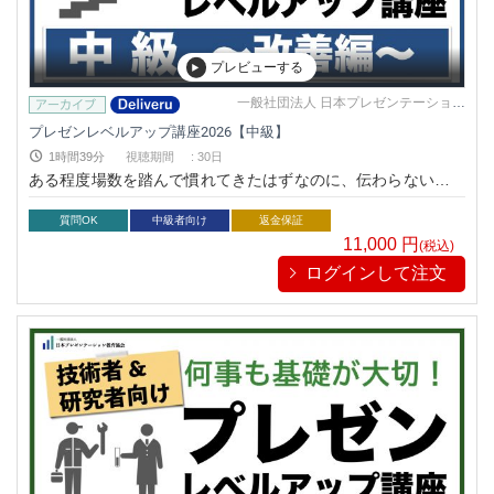
プレビューする
一般社団法人 日本プレゼンテーション
教育協会
プレゼンレベルアップ講座2026【中級】
1時間39分
視聴期間
:
30日
ある程度場数を踏んで慣れてきたはずなのに、伝わらない、上
手くいかないという壁にぶつかります。その原因は「プレゼン
慣れ」にあるかもしれません。
質問OK
中級者向け
返金保証
11,000
円
(税込)
ログインして注文