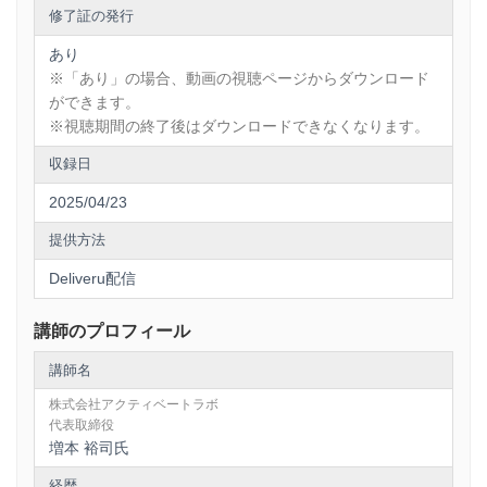
害、失語症）。身体障害者2級。
修了証の発行
4年間のリハビリを経て、パシフィックコンサルタンツ株式会
社に障害者アルバイトとして就職。
あり
2015年7月、株式会社アクティベートラボを起業。2020年9
※「あり」の場合、動画の視聴ページからダウンロード
月、SNS「OpenGate」をローンチ。
株式会社フジクラ、株式会社AGSコンサルティングが株主。
ができます。
資本金は5,090万円。
※視聴期間の終了後はダウンロードできなくなります。
＜職歴＞
収録日
ダイア建設株式会社
株式会社リクルート（ＪＣＭ）
2025/04/23
デモ・ドットコム株式会社
モバイルインターネットサービス株式会社
提供方法
株式会社USEN
パシフィックコンサルタンツ株式会社
Deliveru配信
＜受賞歴＞
2018年 ビジコンなかの 最優秀賞
講師のプロフィール
2019年 中野ICTCOスタートアップ支援プログラム成果発表
会 優秀賞
講師名
2019年 かわさき起業家オーディション優秀賞
株式会社アクティベートラボ
2019年 アントレプレナー大賞ソーシャルビジネス部門賞
代表取締役
2019年 INCF ビジネス・アクセラレーション・プログラム
2019最優秀賞
増本 裕司氏
2022年 SmartHR Work Design Award
経歴