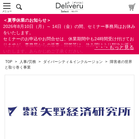
メニュー
＜夏季休業のお知らせ＞
2026年8月10日（月）～ 14日（金）の間、セミナー事務局はお休み
をいたします。
セミナーのお申込やお問合せは、休業期間中も24時間受け付けてお
りますが、事務局からの返事・回答等は、休み明けより順次お返し
いたします。あらかじめご了承ください。
なお、視聴期間内のセミナーについては、通常通りご視聴を頂く事
TOP
>
人事/労務
>
ダイバーシティ＆インクルージョン
>
障害者の世界
ができます。
と取り巻く事業