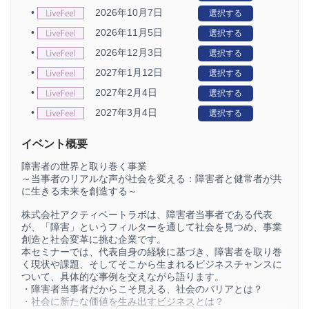
•
2026年10月7日
選択する
•
2026年11月5日
選択する
•
2026年12月3日
選択する
•
2027年1月12日
選択する
•
2027年2月4日
選択する
•
2027年3月4日
選択する
イベント概要
障害者の世界と取り巻く事業
～当事者のリアルな声が社会を変える：障害者と健常者が共
に生きる未来を創造する～
株式会社アクティベートラボは、障害者当事者である代表
が、「障害」というフィルターを通して社会を見つめ、事業
創造と社会変革に挑む企業です。
本セミナーでは、代表自身の経験に基づき、障害者を取り巻
く現状や課題、そしてそこから生まれるビジネスチャンスに
ついて、具体的な事例を交えながら語ります。
・障害者当事者だからこそ見える、社会のバリアとは？
・社会に新たな価値を生み出すビジネスとは？