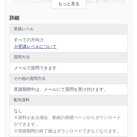
・テクノロジーを活用し、障害者の可能性を最大限に引き出
すための取り組み
・障害者と健常者が共に働き、共に生きる、インクルーシブ
詳細
な社会の実現に向けて
アクティベートラボが目指すのは、障害者と健常者が互いに
受講レベル
理解し、尊重し合い、共に豊かな社会を築くことです。本セ
すべての方向け
ミナーでは、その実現に向けた熱い想いと具体的な戦略をお
伝えします。
※受講レベルについて
１．障害者とはなにか
質問方法
２．例 増本の「精神障害」とは
３．障害者雇用事業とは
メールで質問できます
４．なぜ障害者雇用なのか
５．アクティベートラボが企業内で取組んでいること
その他の質問方法
６．アクティベートラボ ⇒ アクティベートキャリア
７．世の中の動向
受講期間中は、メールにて質問を受け付けます。
８．障害者視点で、「ダイバーシティ＆インクルージョン」
の推進を行う
配布資料
講師：株式会社アクティベートラボ 代表取締役 増本 裕司
なし
氏
※資料がある場合、動画の視聴ページからダウンロード
ができます。
長崎県出身
※視聴期間の終了後はダウンロードできなくなります。
2009年、36歳で脳出血を発症（右半身麻痺、高次脳機能障