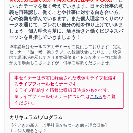
いったテーマを深く考えていきます。日々の仕事の意
義を再確認し、働くことや仕事に対する向き合い方、
心の姿勢を学んでいきます。また個人理念づくりのワ
ークを通じて、ブレない自分の軸を作り上げていきま
しょう。個人理念を基に、活き活きと働くビジネスパ
ーソンを目指していきましょう！
※本講座はセールスアカデミーがご提供しております、定期
セミナー「熱・考・動クラブ」の録画映像になります。映像
内で講師が表示しております研修タイトルが本テーマに相違
がある場面もございますが、何卒ご容赦くださいませ。
本セミナーは事前に録画された映像をライブ配信す
る
ライブフィールセミナー
です。
※ライブ配信する情報は収録日時点のものです。
※ライブフィールセミナーについては
をご覧
こちら
ください。
カリキュラム/プログラム
【今どきの新人、若手社員が持つべき個人理念研修】
１．個人理念とは？