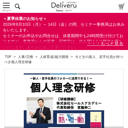
メニュー
＜夏季休業のお知らせ＞
2026年8月10日（月）～ 14日（金）の間、セミナー事務局はお休み
をいたします。
セミナーのお申込やお問合せは、休業期間中も24時間受け付けてお
りますが、事務局からの返事・回答等は、休み明けより順次お返し
いたします。あらかじめご了承ください。
なお、視聴期間内のセミナーについては、通常通りご視聴を頂く事
TOP
>
人事/労務
>
人材育成/能力開発
>
今どきの新人、若手社員が持つ
ができます。
べき個人理念研修