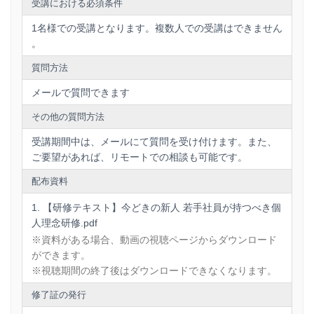
す」という個人理念にしました。社会人になり今よりも
受講における必須条件
っと「人とのつながり」が大切になるので、これから仕
1名様での受講となります。複数人での受講はできません
事でお会いするお客様はもちろんのこと、上司や同期に
。
対して謙虚に接し「あなたなら任せられる」というよう
な信頼を得られる存在になりたいです。
質問方法
メールで質問できます
・働く目的の講義の際に自分を振り返りましたが、今ま
で自己分析がたりてなかったということ、自分の価値(強
その他の質問方法
み)をもう一度考え直そうと思いました。
受講期間中は、メールにて質問を受け付けます。また、
ご要望があれば、リモートでの相談も可能です。
配布資料
【研修テキスト】今どきの新人 若手社員が持つべき個
人理念研修.pdf
※資料がある場合、動画の視聴ページからダウンロード
ができます。
※視聴期間の終了後はダウンロードできなくなります。
修了証の発行