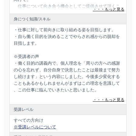
仕事について向き合う機会としてご提供させて頂くこ
とも多くございます。
身につく知識/スキル
・仕事に対して前向きに取り組める姿を目指します。
・自ら働く目的を決めることでやらされ感からの脱却を
目指します。
※受講者の声
・働く目的の講義内で、個人理念を「周りの方への感謝
の心を忘れず、自分自身で決意したことは最後まで努力
し続けます」という内容にしました。今後多少変化する
こともあるかもしれませんがまずはこの理念を意識して
、この仕事に臨んでいきたいと思いました。
・個人理念、仕事の報酬について、そもそも何のために
受講レベル
働くのかについて１日を通して学びました。 個人理念に
ついては実際に自分自身の個人理念をつくるワークがあ
すべての方向け
り、私は「かかわってくださる全ての方々に謙虚な姿勢
※受講レベルについて
で接し、相手からの信頼を確実に得られる人間になりま