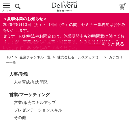
中～上級者向け
上級者向け
メニュー
すべての方向け
＜夏季休業のお知らせ＞
2026年8月10日（月）～ 14日（金）の間、セミナー事務局はお休み
配布資料
をいたします。
セミナーのお申込やお問合せは、休業期間中も24時間受け付けてお
指定しない
りますが、事務局からの返事・回答等は、休み明けより順次お返し
あり
いたします。あらかじめご了承ください。
なし
なお、視聴期間内のセミナーについては、通常通りご視聴を頂く事
TOP
>
企業チャンネル一覧
>
株式会社セールスアカデミー
>
カテゴリ
ができます。
ー一覧
研修の提供
指定しない
人事/労務
あり
人材育成/能力開発
カテゴリー
営業/マーケティング
営業/販売スキルアップ
人事/労務
プレゼンテーションスキル
総務/リスクマネジメント
その他
営業/マーケティング
ビジネススキル