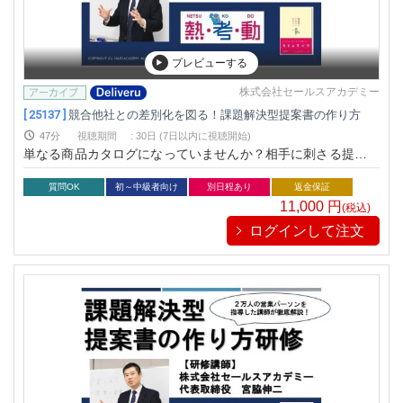
プレビューする
株式会社セールスアカデミー
[ 25137 ]
競合他社との差別化を図る！課題解決型提案書の作り方
47分
視聴期間
:
30日 (7日以内に視聴開始)
単なる商品カタログになっていませんか？相手に刺さる提案書
の構成をお伝えします！
質問OK
初～中級者向け
別日程あり
返金保証
11,000
円
(税込)
ログインして注文