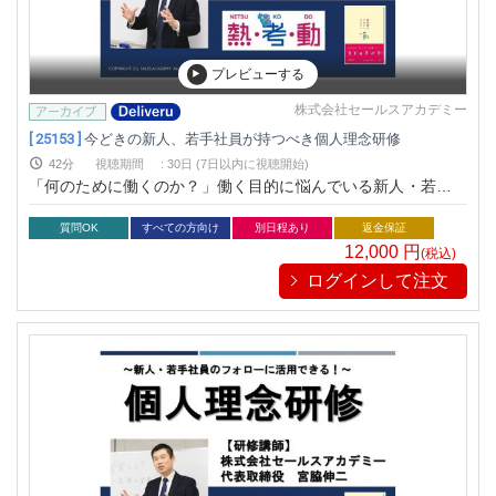
プレビューする
株式会社セールスアカデミー
[ 25153 ]
今どきの新人、若手社員が持つべき個人理念研修
42分
視聴期間
:
30日 (7日以内に視聴開始)
「何のために働くのか？」働く目的に悩んでいる新人・若手社
員にお勧めです！
質問OK
すべての方向け
別日程あり
返金保証
12,000
円
(税込)
ログインして注文