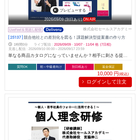
プレビューする
2026/09/09
(別日あり)
ON AIR
株式会社セールスアカデミー
[ 25137 ]
競合他社との差別化を図る！課題解決型提案書の作り方
1時間0分
ライブ配信
:
2026/09/09
·
10/07
·
11/04
他
(7日程)
見逃し配信
:
2026/09/10 00:00～
2026/09/17 23:59
単なる商品カタログになっていませんか？相手に刺さる提案書
の構成をお伝えします！
質問OK
初～中級者向け
別日程あり
返金保証
10,000
円
(税込)
ログインして注文