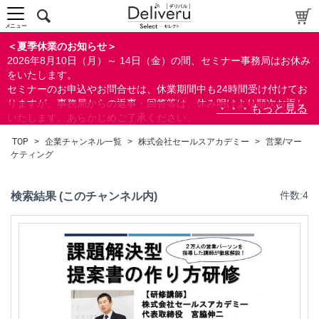
メニュー
＜夏季休業のお知らせ＞
2026年8月10日（月）～ 14日（金）の間、セミナー事務局はお休み
をいたします。
セミナーのお申込やお問合せは、休業期間中も24時間受け付けてお
りますが、事務局からの返事・回答等は、休み明けより順次お返し
いたします。あらかじめご了承ください。
なお、視聴期間内のセミナーについては、通常通りご視聴を頂く事
TOP
>
企業チャンネル一覧
>
株式会社セールスアカデミー
>
営業/マー
ができます。
ケティング
検索結果 (このチャンネル内)
件数:4