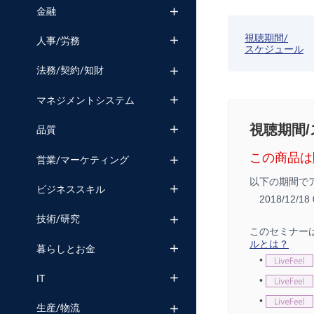
金融
視聴期間/
人事/労務
スケジュール
法務/契約/知財
マネジメントシステム
視聴期間
品質
この商品は
営業/マーケティング
以下の期間で
ビジネススキル
2018/12/1
技術/研究
このセミナー
ルとは？
暮らしとお金
•
IT
•
•
生産/物流