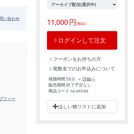
問い合わせ
11,000
円
(税込)
ログインして注文
クーポンをお持ちの方
複数名でのお申込みについて
視聴時間:
55分
詳細へ
販売期間:
終了予定なし
商品コード:
ivLeKh4d
ブフィー
ほしい物リストに追加