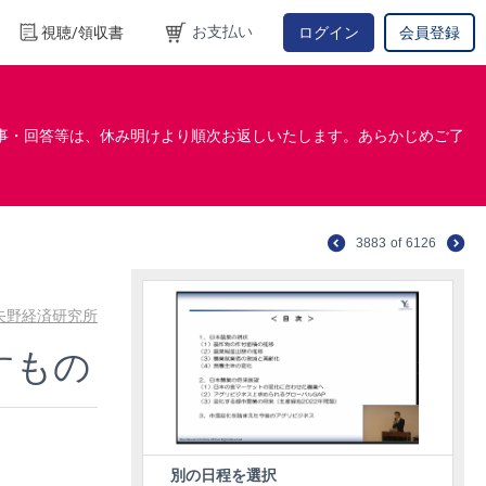
お支払い
視聴/領収書
ログイン
会員登録
事・回答等は、休み明けより順次お返しいたします。あらかじめご了
3883
of
6126
矢野経済研究所
すもの
別の日程を選択