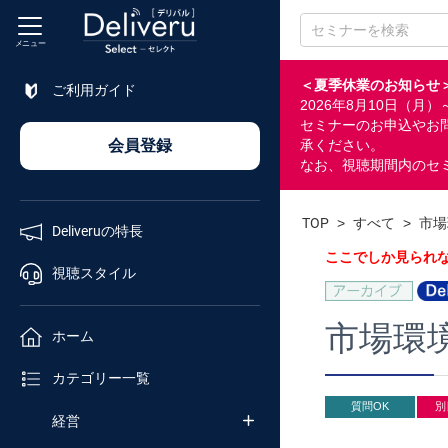
メニュー
＜夏季休業のお知らせ
ご利用ガイド
2026年8月10日（
特長
セミナーのお申込やお
会員登録
承ください。
なお、視聴期間内のセ
視聴
スタイル
TOP
>
すべて
>
市場
Deliveruの特長
ホーム
ここでしか見られ
視聴スタイル
カテゴリ
市場環
ホーム
セミナー
カテゴリー一覧
番号検索
質問OK
別
経営