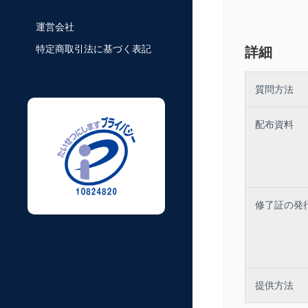
1.日本農業の
運営会社
2.日本農業の
特定商取引法に基づく表記
（1）日本の
詳細
（2）アグリ
質問方法
（3）変化す
3.市場変化
配布資料
講師：矢野経済
------------------
このWEBセ
一度視聴を開
修了証の発
------------------
※本商品は株式
ル）」で販売
行っておりま
Deliver
社 セミナ
ー事務局で受
提供方法
＜お問い合わ