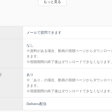
現状～営農主体の変化～
将来展望
食マーケットの変化に合わせた農業へ
ビジネス上求められるグローバルGAP
メールで質問できます
る都市農業の将来（生産緑地2022年問題）
を踏まえた今後のアグリビジネス
なし
※資料がある場合、動画の視聴ページからダウンロー
研究所 フードサイエンスユニット 主席研究員 清水 豊
きます。
※視聴期間の終了後はダウンロードできなくなります
------------------------------------------
ミナーは購入後30日以内に視聴を開始してください。
始すると2日間で視聴期限が終了します。
行
あり
------------------------------------------
会社ファシオが提供するイベント配信プラットフォーム「Deliveru（
※「あり」の場合、動画の視聴ページからダウンロー
を
きます。
す。
※視聴期間の終了後はダウンロードできなくなります
uからの購入方法、決済方法、その他、操作などに関するお問い合わせは以下
付を行っておりますので、直接ご連絡ください。
Deliveru配信
せ>