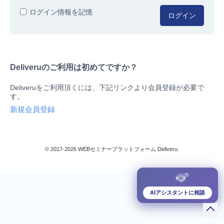
人事/労務
ログイン情報を記憶
ログイン
総務/リスクマネジメント
法務/契約/知財
マネジメントシステム
Deliveruのご利用は初めてですか？
品質
営業/マーケティング
Deliveruをご利用頂くには、下記リンクより会員登録が必要で
ビジネススキル
す。
技術/研究
新規会員登録
暮らしとお金
検索
IT
生産/物流
© 2017-2026 WEBセミナープラットフォーム Deliveru.
検定/資格
閉じる
リベラル/アーツ(教養)
すべて
AIアシスタントに相談
ダウンロード販売