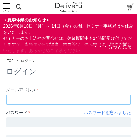
中～上級者向け
上級者向け
メニュー
すべての方向け
＜夏季休業のお知らせ＞
2026年8月10日（月）～ 14日（金）の間、セミナー事務局はお休み
配布資料
をいたします。
セミナーのお申込やお問合せは、休業期間中も24時間受け付けてお
指定しない
りますが、事務局からの返事・回答等は、休み明けより順次お返し
あり
いたします。あらかじめご了承ください。
なし
なお、視聴期間内のセミナーについては、通常通りご視聴を頂く事
TOP
>
ログイン
ができます。
研修の提供
ログイン
指定しない
あり
メールアドレス
カテゴリー
経営
パスワード
パスワードを忘れました
広報/IR
金融
会計(経理)/財務/税務