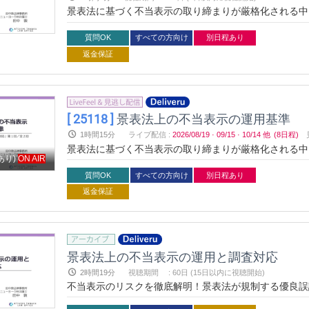
景表法に基づく不当表示の取り締まりが厳格化される中
ーでは、最新の運用基準と具体的な事例を通じて、法的
ントを学びます。
質問OK
すべての方向け
別日程あり
返金保証
[ 25118 ]
景表法上の不当表示の運用基準
1時間15分
ライブ配信
:
2026/08/19
·
09/15
·
10/14
他
(8日程)
景表法に基づく不当表示の取り締まりが厳格化される中
あり)
ON AIR
ーでは、最新の運用基準と具体的な事例を通じて、法的
ントを学びます。
質問OK
すべての方向け
別日程あり
返金保証
景表法上の不当表示の運用と調査対応
2時間19分
視聴期間
:
60日 (15日以内に視聴開始)
不当表示のリスクを徹底解明！景表法が規制する優良誤
を詳しく解説します。