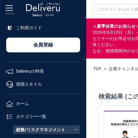
メニュー
＜夏季休業のお知らせ
ご利用ガイド
2026年8月10日（
特長
セミナーのお申込やお
会員登録
承ください。
なお、視聴期間内のセ
視聴
スタイル
TOP
>
企業チャンネ
Deliveruの特長
ホーム
視聴スタイル
検索結果 (こ
カテゴリ
ホーム
セミナー
カテゴリー一覧
番号検索
総務/リスクマネジメント