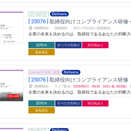
[ 25076 ]
取締役向けコンプライアンス研修
2時間38分
視聴期間
:
45日 (7日以内に視聴開始)
企業の未来を決めるのは、取締役であるあなたの判断力
に自信を持っていますか？本セミナーでは、取締役とし
マネジメントの最新知識を学び、企業の安定した経営を
質問OK
すべての方向け
別日程あり
スキルを手に入れましょう。
返金保証
[ 25076 ]
取締役向けコンプライアンス研修
2時間50分
ライブ配信
:
2026/08/21
·
09/18
·
10/21
他
(8日程)
企業の未来を決めるのは、取締役であるあなたの判断力
あり)
ON AIR
に自信を持っていますか？本セミナーでは、取締役とし
マネジメントの最新知識を学び、企業の安定した経営を
質問OK
すべての方向け
別日程あり
スキルを手に入れましょう。
返金保証