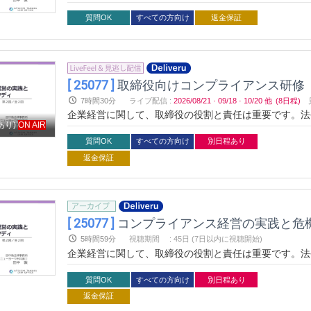
に直結します。本セミナーでは、取締役としての責任を
スクマネジメントの実践的スキルを身につけることがで
質問OK
すべての方向け
返金保証
[ 25077 ]
取締役向けコンプライアンス研修 ～コ
7時間30分
ライブ配信
:
2026/08/21
·
09/18
·
10/20
他
(8日程)
企業経営に関して、取締役の役割と責任は重要です。法
あり)
ON AIR
速かつ適切な対応力が求められます。本セミナーでは、
経営を学び、具体的なケーススタディ幼児危機対応のス
質問OK
すべての方向け
別日程あり
返金保証
[ 25077 ]
コンプライアンス経営の実践と危
5時間59分
視聴期間
:
45日 (7日以内に視聴開始)
企業経営に関して、取締役の役割と責任は重要です。法
速かつ適切な対応力が求められます。本セミナーでは、
経営を学び、具体的なケーススタディ幼児危機対応のス
質問OK
すべての方向け
別日程あり
返金保証