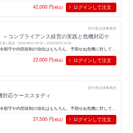
深く理解し、具体的な事例を通じてコンプライアンス経営とリ
42,000
円
ログインして注文
きます。
(税込)
田中敦法律事務所
ンプライアンス経営の実践と危機対応ケーススタディ～
見逃し配信
:
2026/08/22 00:00～
2026/08/29 23:59
令順守や内部統制の強化はもちろん、予期せぬ危機に対して迅
取締役としての責務を実行しつつ、実践的なコンプライアンス
22,000
円
ログインして注文
キルを身につける絶好の機会です。
(税込)
田中敦法律事務所
機対応ケーススタディ
令順守や内部統制の強化はもちろん、予期せぬ危機に対して迅
取締役としての責務を実行しつつ、実践的なコンプライアンス
27,500
円
ログインして注文
キルを身につける絶好の機会です。
(税込)