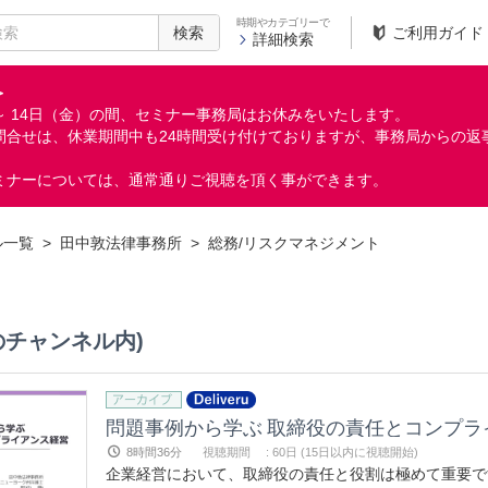
時期やカテゴリーで
検索
ご利用ガイド
詳細検索
＞
月）～ 14日（金）の間、セミナー事務局はお休みをいたします。
問合せは、休業期間中も24時間受け付けておりますが、事務局からの返
ミナーについては、通常通りご視聴を頂く事ができます。
ル一覧
>
田中敦法律事務所
>
総務/リスクマネジメント
のチャンネル内)
問題事例から学ぶ 取締役の責任とコンプラ
8時間36分
視聴期間
:
60日 (15日以内に視聴開始)
企業経営において、取締役の責任と役割は極めて重要で