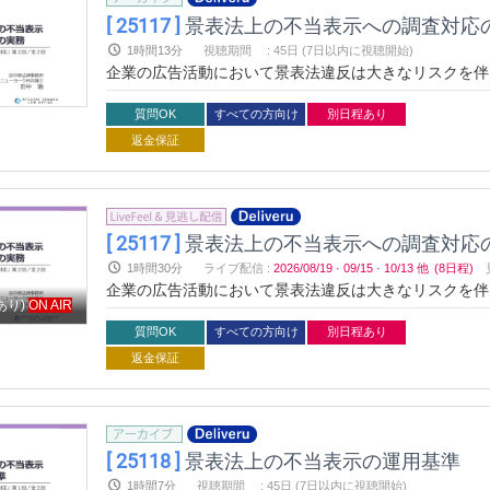
[ 25117 ]
景表法上の不当表示への調査対応
1時間13分
視聴期間
:
45日 (7日以内に視聴開始)
企業の広告活動において景表法違反は大きなリスクを伴
応の実務を徹底解説します。消費者庁や公正取引委員会
でを網羅。最新の法改正に対応した実践的なノウハウを
質問OK
すべての方向け
別日程あり
返金保証
[ 25117 ]
景表法上の不当表示への調査対応
1時間30分
ライブ配信
:
2026/08/19
·
09/15
·
10/13
他
(8日程)
企業の広告活動において景表法違反は大きなリスクを伴
あり)
ON AIR
応の実務を徹底解説します。消費者庁や公正取引委員会
でを網羅。最新の法改正に対応した実践的なノウハウを
質問OK
すべての方向け
別日程あり
ブ配信は、アーカイブ動画を配信するものです。
返金保証
[ 25118 ]
景表法上の不当表示の運用基準
1時間7分
視聴期間
:
45日 (7日以内に視聴開始)