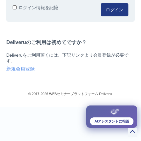
人事/労務
ログイン情報を記憶
ログイン
総務/リスクマネジメント
法務/契約/知財
マネジメントシステム
Deliveruのご利用は初めてですか？
品質
営業/マーケティング
Deliveruをご利用頂くには、下記リンクより会員登録が必要で
ビジネススキル
す。
技術/研究
新規会員登録
暮らしとお金
検索
IT
生産/物流
© 2017-2026 WEBセミナープラットフォーム Deliveru.
検定/資格
閉じる
リベラル/アーツ(教養)
すべて
AIアシスタントに相談
ダウンロード販売