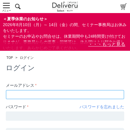
中～上級者向け
上級者向け
メニュー
すべての方向け
＜夏季休業のお知らせ＞
2026年8月10日（月）～ 14日（金）の間、セミナー事務局はお休み
配布資料
をいたします。
セミナーのお申込やお問合せは、休業期間中も24時間受け付けてお
指定しない
りますが、事務局からの返事・回答等は、休み明けより順次お返し
あり
いたします。あらかじめご了承ください。
なし
なお、視聴期間内のセミナーについては、通常通りご視聴を頂く事
TOP
>
ログイン
ができます。
研修の提供
ログイン
指定しない
あり
メールアドレス
カテゴリー
経営
パスワード
パスワードを忘れました
広報/IR
金融
会計(経理)/財務/税務