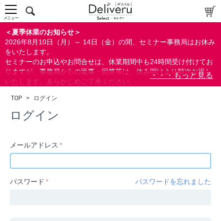
中～上級者向け
上級者向け
メニュー
すべての方向け
＜夏季休業のお知らせ＞
2026年8月10日（月）～ 14日（金）の間、セミナー事務局はお休み
配布資料
をいたします。
セミナーのお申込やお問合せは、休業期間中も24時間受け付けてお
指定しない
りますが、事務局からの返事・回答等は、休み明けより順次お返し
あり
いたします。あらかじめご了承ください。
なし
なお、視聴期間内のセミナーについては、通常通りご視聴を頂く事
TOP
>
ログイン
ができます。
研修の提供
ログイン
指定しない
あり
メールアドレス
カテゴリー
経営
パスワード
パスワードを忘れました
広報/IR
金融
会計(経理)/財務/税務