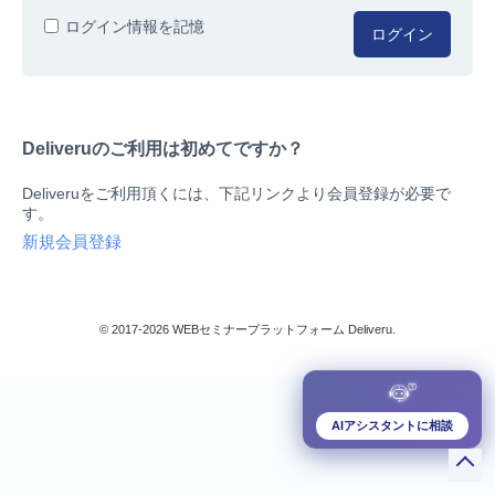
人事/労務
ログイン情報を記憶
ログイン
総務/リスクマネジメント
法務/契約/知財
マネジメントシステム
Deliveruのご利用は初めてですか？
品質
営業/マーケティング
Deliveruをご利用頂くには、下記リンクより会員登録が必要で
ビジネススキル
す。
技術/研究
新規会員登録
暮らしとお金
検索
IT
生産/物流
© 2017-2026 WEBセミナープラットフォーム Deliveru.
検定/資格
閉じる
リベラル/アーツ(教養)
すべて
AIアシスタントに相談
ダウンロード販売