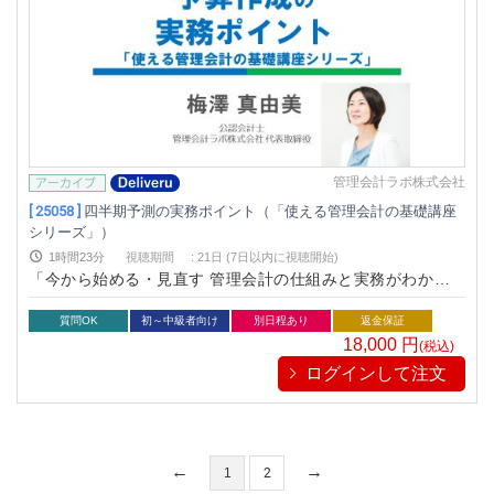
管理会計ラボ株式会社
[ 25058 ]
四半期予測の実務ポイント（「使える管理会計の基礎講座
シリーズ」）
1時間23分
視聴期間
:
21日 (7日以内に視聴開始)
「今から始める・見直す 管理会計の仕組みと実務がわかる本
（中央経済社）」の著者でもお馴染みの実務家会計士 梅澤真由
美が教える「現場」で使える予算作成の実務ポイントを解説
質問OK
初～中級者向け
別日程あり
返金保証
18,000
円
(税込)
ログインして注文
1
2