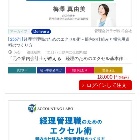
管理会計ラボ株式会社
[ 25671 ]
経理管理職のためのエクセル術－部内の仕組みと報告用資
料のつくり方
59分
視聴期間
:
21日 (7日以内に視聴開始)
「元企業内会計士が教える 経理のためのエクセル基本作法と
活用戦略がわかる本（税務研究会出版局）」の著者でもお馴染
みの実務家会計士梅澤真由美が「現場」で使える経理のための
質問OK
初～中級者向け
別日程あり
返金保証
エクセル基本操作と活用方法として、経理管理職向けに解説
18,000
円
(税込)
ログインして注文