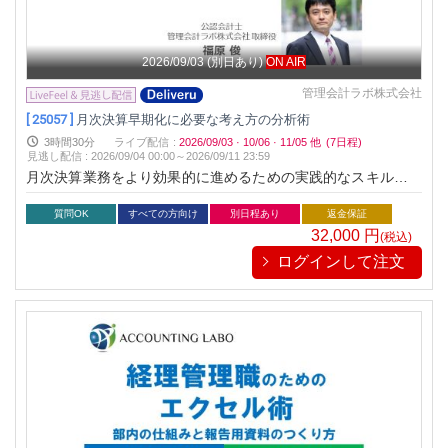
2026/09/03
(別日あり)
ON AIR
管理会計ラボ株式会社
[ 25057 ]
月次決算早期化に必要な考え方の分析術
3時間30分
ライブ配信
:
2026/09/03
·
10/06
·
11/05
他
(7日程)
見逃し配信
:
2026/09/04 00:00～
2026/09/11 23:59
月次決算業務をより効果的に進めるための実践的なスキルを解
説します。
質問OK
すべての方向け
別日程あり
返金保証
32,000
円
(税込)
ログインして注文