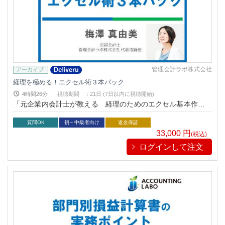
管理会計ラボ株式会社
経理を極める！エクセル術３本パック
4時間26分
視聴期間
:
21日 (7日以内に視聴開始)
「元企業内会計士が教える 経理のためのエクセル基本作法と
活用戦略がわかる本（税務研究会出版局）」の著者でもお馴染
みの実務家会計士 梅澤真由美が教える「経理担当者のためのエ
質問OK
初～中級者向け
返金保証
クセル術ー正確性UPにつながる有形テクニック」、「経理担
33,000
円
(税込)
当者のためのエクセル術ー効率UPにつながる無形テクニッ
ログインして注文
ク」、「経理管理職のためのエクセル術 部内の仕組みと報告
用資料のつくり方」が３本パックとなり、お得に学習すること
ができます。