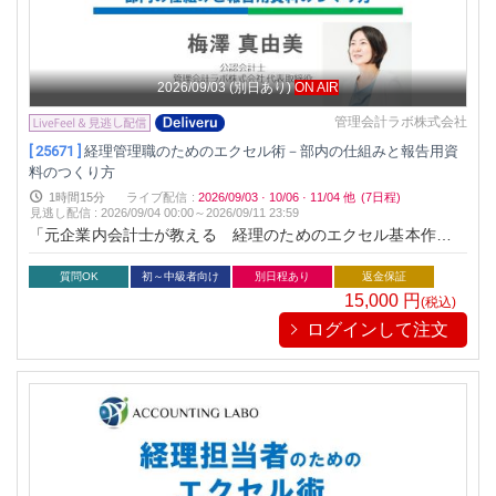
2026/09/03
(別日あり)
ON AIR
管理会計ラボ株式会社
[ 25671 ]
経理管理職のためのエクセル術－部内の仕組みと報告用資
料のつくり方
1時間15分
ライブ配信
:
2026/09/03
·
10/06
·
11/04
他
(7日程)
見逃し配信
:
2026/09/04 00:00～
2026/09/11 23:59
「元企業内会計士が教える 経理のためのエクセル基本作法と
活用戦略がわかる本（税務研究会出版局）」の著者でもお馴染
みの実務家会計士梅澤真由美が「現場」で使える経理のための
質問OK
初～中級者向け
別日程あり
返金保証
エクセル基本操作と活用方法として、経理管理職向けに解説
15,000
円
(税込)
ログインして注文