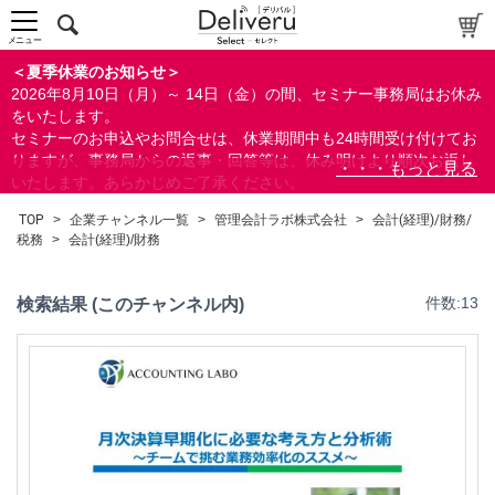
メニュー
＜夏季休業のお知らせ＞
2026年8月10日（月）～ 14日（金）の間、セミナー事務局はお休み
をいたします。
セミナーのお申込やお問合せは、休業期間中も24時間受け付けてお
りますが、事務局からの返事・回答等は、休み明けより順次お返し
いたします。あらかじめご了承ください。
なお、視聴期間内のセミナーについては、通常通りご視聴を頂く事
TOP
>
企業チャンネル一覧
>
管理会計ラボ株式会社
>
会計(経理)/財務/
ができます。
税務
>
会計(経理)/財務
検索結果 (このチャンネル内)
件数:13