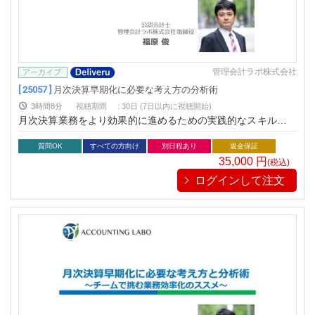
管理会計ラボ株式会社
[ 25057 ]
月次決算早期化に必要な考え方の分析術
3時間8分
視聴期間
:
30日 (7日以内に視聴開始)
月次決算業務をより効果的に進めるための実践的なスキルを解
説します。
質問OK
すべての方向け
別日程あり
返金保証
35,000
円
(税込)
ログインして注文