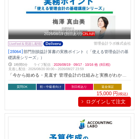
2026/08/19
(別日あり)
ON AIR
管理会計ラボ株式会社
[ 25064 ]
部門別損益計算書の実務ポイント（「使える管理会計の基
礎講座シリーズ」）
1時間0分
ライブ配信
:
2026/08/19
·
09/17
·
10/16
他
(8日程)
見逃し配信
:
2026/08/20 00:00～
2026/08/27 23:59
「今から始める・見直す 管理会計の仕組みと実務がわかる本
（中央経済社）」の著者でもお馴染みの実務家会計士梅澤真由
美が「現場」で使える事業別損益計算書の実務ポイントを解説
質問OK
初～中級者向け
別日程あり
返金保証
15,000
円
(税込)
ログインして注文