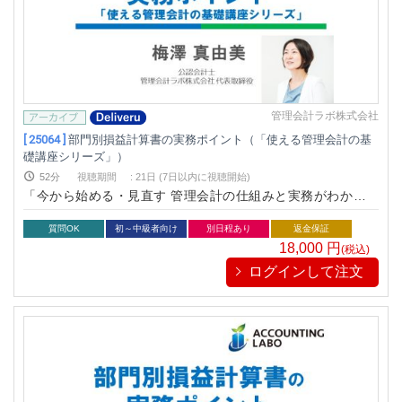
管理会計ラボ株式会社
[ 25064 ]
部門別損益計算書の実務ポイント（「使える管理会計の基
礎講座シリーズ」）
52分
視聴期間
:
21日 (7日以内に視聴開始)
「今から始める・見直す 管理会計の仕組みと実務がわかる本
（中央経済社）」の著者でもお馴染みの実務家会計士梅澤真由
美が「現場」で使える事業別損益計算書の実務ポイントを解説
質問OK
初～中級者向け
別日程あり
返金保証
18,000
円
(税込)
ログインして注文