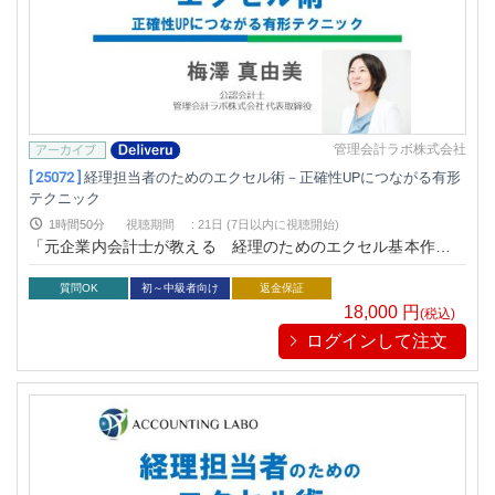
管理会計ラボ株式会社
[ 25072 ]
経理担当者のためのエクセル術－正確性UPにつながる有形
テクニック
1時間50分
視聴期間
:
21日 (7日以内に視聴開始)
「元企業内会計士が教える 経理のためのエクセル基本作法と
活用戦略がわかる本（税務研究会出版局）」の著者でもお馴染
みの実務家会計士 梅澤真由美が「現場」で使える経理のための
質問OK
初～中級者向け
返金保証
エクセル基本操作と活用方法として、経理担当者向けに正確性
18,000
円
(税込)
UPにつながる有形テクニックを解説
ログインして注文