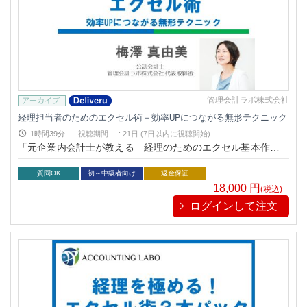
管理会計ラボ株式会社
経理担当者のためのエクセル術－効率UPにつながる無形テクニック
1時間39分
視聴期間
:
21日 (7日以内に視聴開始)
「元企業内会計士が教える 経理のためのエクセル基本作法と
活用戦略がわかる本（税務研究会出版局）」の著者でもお馴染
みの実務家会計士梅澤真由美が「現場」で使える経理のための
質問OK
初～中級者向け
返金保証
エクセル基本操作と活用方法として、経理担当者向けに効率U
18,000
円
(税込)
Pにつながる無形テクニックを解説
ログインして注文