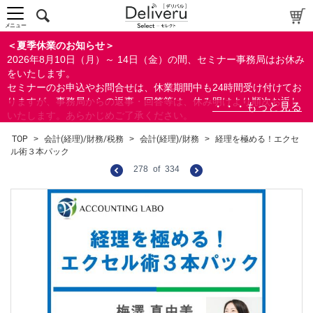
メニュー
＜夏季休業のお知らせ＞
2026年8月10日（月）～ 14日（金）の間、セミナー事務局はお休み
をいたします。
セミナーのお申込やお問合せは、休業期間中も24時間受け付けてお
りますが、事務局からの返事・回答等は、休み明けより順次お返し
いたします。あらかじめご了承ください。
なお、視聴期間内のセミナーについては、通常通りご視聴を頂く事
TOP
>
会計(経理)/財務/税務
>
会計(経理)/財務
>
経理を極める！エクセ
ができます。
ル術３本パック
278
of
334