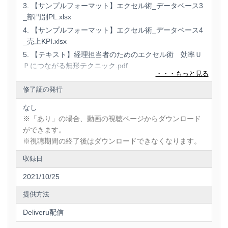
【サンプルフォーマット】エクセル術_データベース3
_部門別PL.xlsx
【サンプルフォーマット】エクセル術_データベース4
_売上KPI.xlsx
【テキスト】経理担当者のためのエクセル術 効率Ｕ
Ｐにつながる無形テクニック.pdf
【テキスト】経理担当者のためのエクセル術 正確性
修了証の発行
ＵＰにつながる有形テクニック.pdf
【テキスト】経理管理職のためのエクセル術 部内の
なし
仕組みと報告用資料のつくり方.pdf
※「あり」の場合、動画の視聴ページからダウンロード
※資料がある場合、動画の視聴ページからダウンロード
ができます。
ができます。
※視聴期間の終了後はダウンロードできなくなります。
※視聴期間の終了後はダウンロードできなくなります。
収録日
2021/10/25
提供方法
Deliveru配信