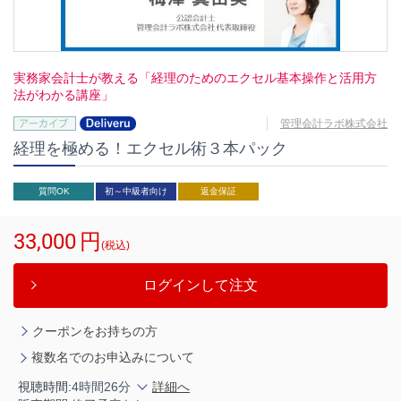
実務家会計士が教える「経理のためのエクセル基本操作と活用方
法がわかる講座」
管理会計ラボ株式会社
経理を極める！エクセル術３本パック
質問OK
初～中級者向け
返金保証
33,000
円
(税込)
ログインして注文
クーポンをお持ちの方
複数名でのお申込みについて
視聴時間:
4時間26分
詳細へ