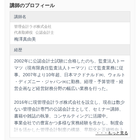
講師のプロフィール
講師名
管理会計ラボ株式会社
代表取締役
公認会計士
梅澤真由美
経歴
2002年に公認会計士試験に合格したのち、監査法人トー
マツ（現有限責任監査法人トーマツ）にて監査業務に従
事。2007年より10年超、日本マクドナルド㈱、ウォルト
・ディズニー・ジャパン㈱に勤務。経理・予算管理・経
営企画など経営財務分野の幅広い業務を行った。
2016年に現管理会計ラボ株式会社を設立し、現在は数少
ない管理会計専門の公認会計士として、セミナー講師、
書籍や雑誌の執筆、コンサルティングに活躍中。
事業会社での豊富かつ多様な実務経験を生かし、制度会
計を活かした管理会計制度の構築、早期化と正確性向上
を同時に達成する経理の業務改善といった「実務家会計