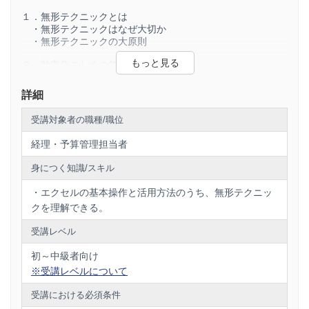
１．無形テクニックとは
・無形テクニックはなぜ大切か
・無形テクニックの大原則
２．効率化のための無形テクニック
・「表示を変えない」無形テクニック１
・「表示を変えない」無形テクニック２
詳細
・「力技にしない」無形テクニック１
・「力技にしない」無形テクニック２
受講対象者の職種/職位
３．ショートカットの身に着け方
経理・予算管理担当者
・経理・予算管理に必要なショートカット１
・経理・予算管理に必要なショートカット２
身につく知識/スキル
・経理・予算管理に必要なショートカット３
・覚えなくていいショートカット
・エクセルの基本操作と活用方法のうち、無形テクニッ
クを理解できる。
４．経理・予算管理のための機能
・経理のための場面別機能
受講レベル
・参照元・参照先のトレース
・予算管理のための場面別機能
初～中級者向け
・【演習】ゴールシーク１
※受講レベルについて
・【演習】ゴールシーク２
・【演習】ゴールシーク３
受講における必須条件
５．「形式を選択して貼付」を極める