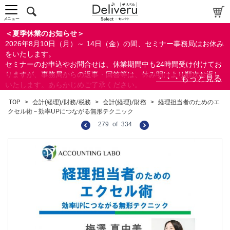
メニュー
＜夏季休業のお知らせ＞
2026年8月10日（月）～ 14日（金）の間、セミナー事務局はお休み
をいたします。
セミナーのお申込やお問合せは、休業期間中も24時間受け付けてお
りますが、事務局からの返事・回答等は、休み明けより順次お返し
いたします。あらかじめご了承ください。
なお、視聴期間内のセミナーについては、通常通りご視聴を頂く事
TOP
>
会計(経理)/財務/税務
>
会計(経理)/財務
>
経理担当者のためのエ
ができます。
クセル術－効率UPにつながる無形テクニック
279
of
334