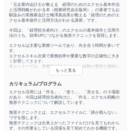
「元企業内会計士が教える 経理のためのエクセル基本作法
と活用戦略がわかる本（税務研究会出版局）」の著者でもお
馴染みの実務家会計士梅澤真由美が教える「経理のためのエ
クセル基本操作と活用方法がわかる講座」です。
今回は、「経理担当者向け」のエクセルの基本操作と活用方
法のうち、効率UPにつながる無形テクニックを習得します。
エクセルは主要な業務ツールであり、向き合う時間が多いで
す。
エクセルスキル次第で業務効率や重要な数字の正確性に大き
く影響してきます。
本セミナーでは、実務家会計士としての経験が豊富な講師に
より、
経理担当者が実務で使える効率化と正確性の両方を達成する
ためのエクセルスキルを体系立てて説明します。
カリキュラム/プログラム
エクセル活用には「作る」、「使う」、「見せる」の３場面
があり、今回は経理担当者向けに、「作る」エクセル戦略の
無形テクニックについて解説しています。
無形テクニックとは、エクセルファイルに「跡が残らない」
ワザを指します。
無形テクニックは出来上がったファイルだけを見てもわから
ず、その作業をしている現場を見て初めてわかる機能です。