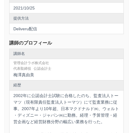
2021/10/25
提供方法
Deliveru配信
講師のプロフィール
講師名
管理会計ラボ株式会社
代表取締役
公認会計士
梅澤真由美
経歴
2002年に公認会計士試験に合格したのち、監査法人トー
マツ（現有限責任監査法人トーマツ）にて監査業務に従
事。2007年より10年超、日本マクドナルド㈱、ウォルト
・ディズニー・ジャパン㈱に勤務。経理・予算管理・経
営企画など経営財務分野の幅広い業務を行った。