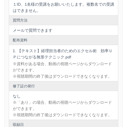
１ID、1名様の受講をお願いいたします。複数名での受講
・「形式を選択して貼り付け」を極める１
・「形式を選択して貼り付け」を極める２
はできません。
・「形式を選択して貼り付け」を極める３
・「形式を選択して貼り付け」を極める４
質問方法
６．色のルール
メールで質問できます
・色のルール
・【演習】表作成
配布資料
７．コントロールとチェック
【テキスト】経理担当者のためのエクセル術 効率Ｕ
・コントロールの種類
Ｐにつながる無形テクニック.pdf
・チェックの２つの視点
※資料がある場合、動画の視聴ページからダウンロード
ができます。
※視聴期間の終了後はダウンロードできなくなります。
修了証の発行
なし
※「あり」の場合、動画の視聴ページからダウンロード
ができます。
※視聴期間の終了後はダウンロードできなくなります。
収録日