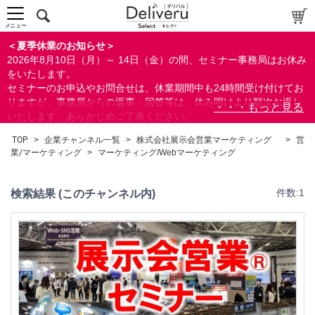
中～上級者向け
上級者向け
メニュー
すべての方向け
＜夏季休業のお知らせ＞
2026年8月10日（月）～ 14日（金）の間、セミナー事務局はお休み
配布資料
をいたします。
セミナーのお申込やお問合せは、休業期間中も24時間受け付けてお
指定しない
りますが、事務局からの返事・回答等は、休み明けより順次お返し
あり
いたします。あらかじめご了承ください。
なし
なお、視聴期間内のセミナーについては、通常通りご視聴を頂く事
TOP
>
企業チャンネル一覧
>
株式会社展示会営業マーケティング
>
営
ができます。
業/マーケティング
>
マーケティング/Webマーケティング
研修の提供
指定しない
検索結果 (このチャンネル内)
件数:1
あり
カテゴリー
営業/マーケティング
営業/販売スキルアップ
マーケティング/Webマーケティング
広告/宣伝