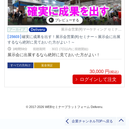
ビジネススキル
すべて
プレビューする
展示会営業(R)マーケティング セミナー
事務局
[ 25603 ]
確実に成果を出す！展示会営業(R)セミナー～展示会に出展
検索
するなら絶対に見ておいた方がよい！～
1時間59分
視聴期間
:
30日 (7日以内に視聴開始)
展示会に出展するなら絶対に見ておいた方がよい！
閉じる
すべての方向け
返金保証
30,000
円
(税込)
ログインして注文
© 2017-2026 WEBセミナープラットフォーム Deliveru.
企業チャンネルTOPへ戻る