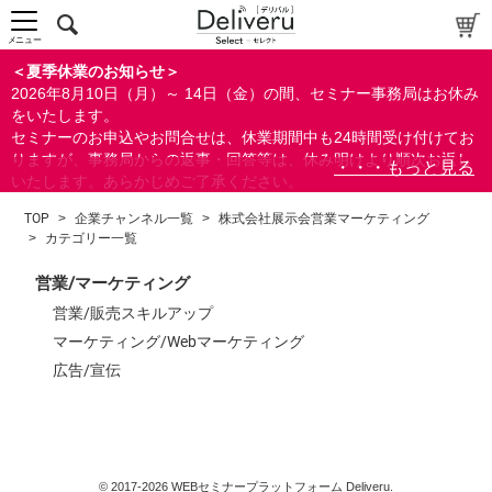
中～上級者向け
上級者向け
メニュー
すべての方向け
＜夏季休業のお知らせ＞
2026年8月10日（月）～ 14日（金）の間、セミナー事務局はお休み
配布資料
をいたします。
セミナーのお申込やお問合せは、休業期間中も24時間受け付けてお
指定しない
りますが、事務局からの返事・回答等は、休み明けより順次お返し
あり
いたします。あらかじめご了承ください。
なし
なお、視聴期間内のセミナーについては、通常通りご視聴を頂く事
TOP
>
企業チャンネル一覧
>
株式会社展示会営業マーケティング
ができます。
>
カテゴリー一覧
研修の提供
指定しない
営業/マーケティング
あり
営業/販売スキルアップ
マーケティング/Webマーケティング
カテゴリー
広告/宣伝
営業/マーケティング
ビジネススキル
すべて
© 2017-2026 WEBセミナープラットフォーム Deliveru.