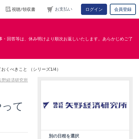
お支払い
視聴/領収書
ログイン
会員登録
事・回答等は、休み明けより順次お返しいたします。あらかじめご了
おくべきこと （シリーズ1/4）
矢野経済研究所
やって
別の日程を選択