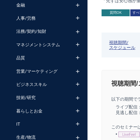
「先ずは安心感が
金融
質問OK
すべ
人事/労務
法務/契約/知財
視聴期間/
マネジメントシステム
スケジュール
品質
営業/マーケティング
視聴期間
ビジネススキル
技術/研究
以下の期間で
ライブ配信
暮らしとお金
見逃し配信
IT
このセミナー
•
生産/物流