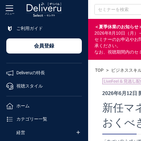
メニュー
＜夏季休業のお知らせ
ご利用ガイド
2026年8月10日（
特長
セミナーのお申込やお
会員登録
承ください。
なお、視聴期間内のセ
視聴
スタイル
TOP
>
ビジネススキ
Deliveruの特長
ホーム
視聴スタイル
2026年6月12日
カテゴリ
新任マ
ホーム
セミナー
おくべき
カテゴリー一覧
番号検索
経営