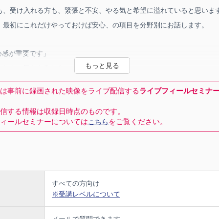
も、受け入れる方も、緊張と不安、やる気と希望に溢れていると思いま
、最初にこれだけやっておけば安心、の項目を分野別にお話します。
心感が重要です」
すために何をするか？
ゆっくり出しましょう
は事前に録画された映像をライブ配信する
ライブフィールセミナ
WISH 代表 庄司茂氏
信する情報は収録日時点のものです。
ィールセミナーについては
をご覧ください。
こちら
て自動車部門に携わり、マツダモーターハンガリー代表取締役、スズキ
入販売会社社長を歴任。2012年にフォルクスワーゲンジャパンの代表取
店を日々回り売り上げを伸ばし黄金期を作った。その後、日産自動車に
本部本部長に着任し、2019年に独立。
行コンサルティング、コーポレートブランディング、組織開発企画&研
すべての方向け
※受講レベルについて
メールで質問できます