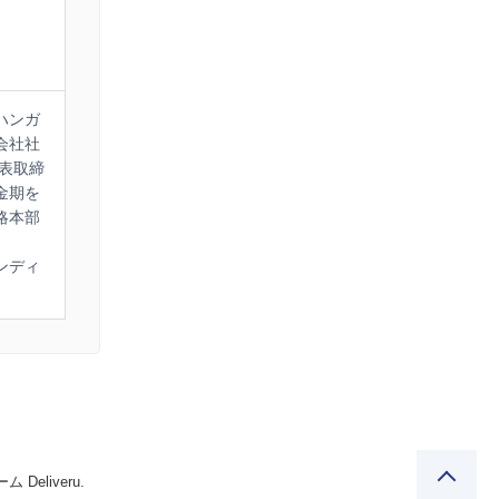
ハンガ
会社社
代表取締
金期を
略本部
ンディ
Deliveru.