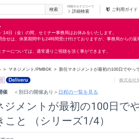
時期やカテゴリーで
検索
ご利用ガイド
詳細検索
＞
月）～ 14日（金）の間、セミナー事務局はお休みをいたします。
問合せは、休業期間中も24時間受け付けておりますが、事務局からの返
ミナーについては、通常通りご視聴を頂く事ができます。
ル
>
マネジメント/PMBOK
>
新任マネジメントが最初の100日でやって
株式会社
日程の一覧を見る
 開催
＜別日の開催あり＞
ネジメントが最初の100日で
こと （シリーズ1/4）