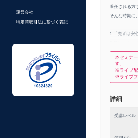
着任される方
運営会社
そんな時期に
特定商取引法に基づく表記
1.「先ずは安
2.厳しさを示
3.ビジョンは
本セミナー
す。
講師：株式会社
※ライブ配
※ライブフ
伊藤忠商事に
造会社及び輸
詳細
になり、販売
ットワーク戦略
現在、戦略実
受講レベル
ている。
質問方法