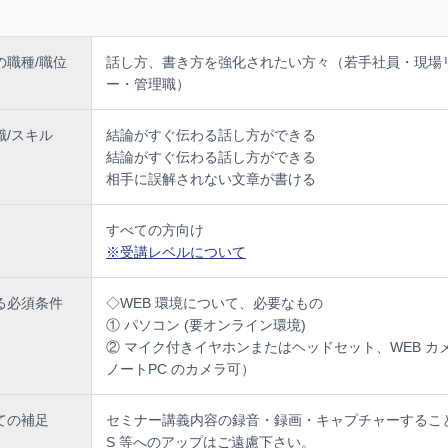
すく書くツボとコツ
点」の打ち方
の職種/職位
話し方、書き方を強化されたい方々（若手社員・現場
するだけでは足りない
ー・管理職）
変わっていないか
に置けば適切か
反復・発表と講義解説]
識/スキル
結論がすぐ伝わる話し方ができる
ケーションに終わりはない
結論がすぐ伝わる話し方ができる
をこなそう
相手に誤解されない文章が書ける
言葉に触れよう
とが自己啓発のスタート
すべての方向け
※受講レベルについて
る必須条件
◇WEB 環境について、必要なもの
① パソコン (要オンライン環境)
② マイク付きイヤホンまたはヘッドセット、WEB カ
ノートPC のカメラ可）
ての補足
セミナー講義内容の録音・録画・キャプチャーすること
S 等へのアップはご遠慮下さい。