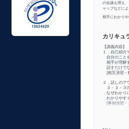
の会議も増え、
ャップなどによ
相手
にわかりや
カリキュ
【講義内容】
１．自己紹介
自分のことを
相手が理解す
話すだけでな
[相互演習・
２．話しのア
３－３－３の
なぜわかりに
わかりやすく
[事例演習・
３．書くこと
相手の顔が見
話すと気にな
筋が通らない