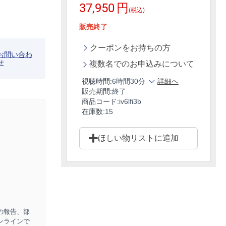
37,950
円
(税込)
販売終了
クーポンをお持ちの方
お問い合わ
せ
複数名でのお申込みについて
視聴時間:
6時間30分
詳細へ
販売期間:
終了
商品コード:
iv6lfi3b
在庫数:
15
ほしい物リストに追加
の報告、部
ンラインで