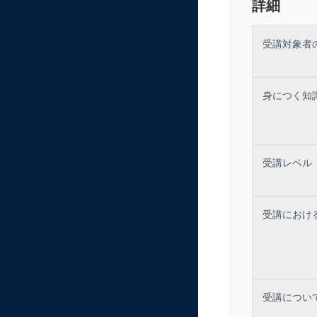
詳細
４．わかりや
「句点」「読
受講対象者
長文を短文に
途中で主語が
修飾語はどこ
[例文演習の
身につく知
５．コミュニ
とりあえず量
良質の文章、
自分を知るこ
受講レベル
受講におけ
受講につい