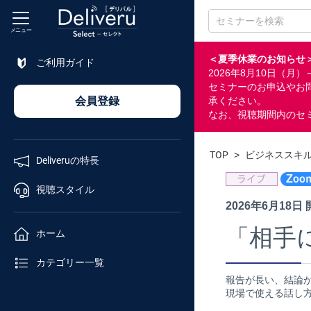
メニュー
＜夏季休業のお知らせ
ご利用ガイド
2026年8月10日（
特長
セミナーのお申込やお
会員登録
承ください。
なお、視聴期間内のセ
視聴
スタイル
TOP
>
ビジネススキ
Deliveruの特長
ホーム
視聴スタイル
2026年6月18日
カテゴリ
「相手
ホーム
セミナー
カテゴリー一覧
番号検索
報告が長い、結論が
現場で使える話し