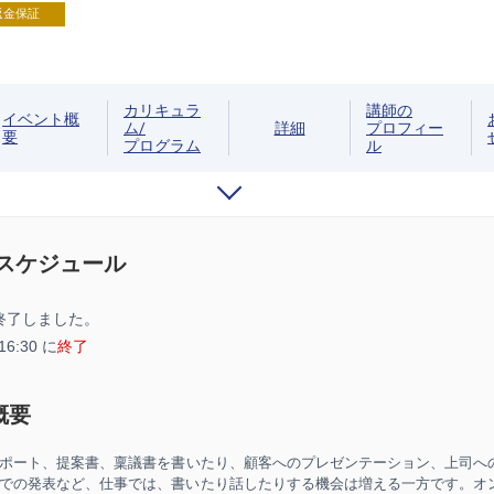
返金保証
カリキュラ
講師の
イベント概
ム/
詳細
プロフィー
要
プログラム
ル
/スケジュール
終了しました。
 16:30 に
終了
概要
ポート、提案書、稟議書を書いたり、顧客へのプレゼンテーション、上司へ
での発表など、仕事では、書いたり話したりする機会は
増える一方
です。オ