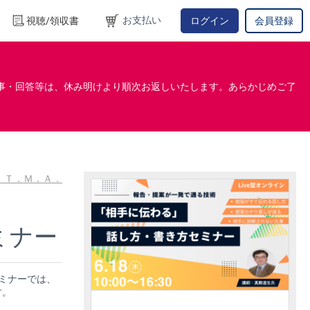
お支払い
視聴/領収書
ログイン
会員登録
事・回答等は、休み明けより順次お返しいたします。あらかじめご了
 Ｔ．Ｍ．Ａ．
ミナー
ミナーでは、
す。