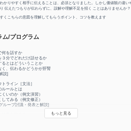
わかりやすく相手に伝えることは、必須となりました
。しかし
価値観の違い
り 伝えたつもりが伝わらずに、誤解や理解不足を招く ことはありませんか
？
すくこちらの意図を理解してもらうポイント、コツを教えます
ラム/プログラム
で何を話すか
３分でどれだけ話せるか
るとはどういうことか
く、伝わるかどうかが肝腎
解説]
ウトライン［文法］
ルールとは
くいのか（例文演習）
してみる（例文修正）
グループ討議・発表と解説]
の特長を抑える
えるか見えないか
らないことが、書くと気になる
文は読み手が混乱する