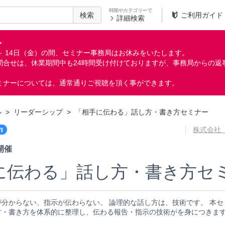
時期やカテゴリーで
検索
ご利用ガイド
詳細検索
＞
月）～ 14日（金）の間、セミナー事務局はお休みをいたします。
問合せは、休業期間中も24時間受け付けておりますが、事務局からの返
ミナーについては、通常通りご視聴を頂く事ができます。
ル
>
リーダーシップ
>
「相手に伝わる」話し方・書き方セミナー
株式会社
 開催
に伝わる」話し方・書き方セ
分からない、指示が伝わらない。 論理的な話し方は、技術です。 本セ
方・書き方を体系的に整理し、伝わる報告・指示の技術がを身につきま