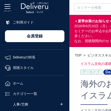
メニュー
＜夏季休業のお知らせ
ご利用ガイド
2026年8月10日（
特長
セミナーのお申込やお
会員登録
承ください。
なお、視聴期間内のセ
視聴
スタイル
TOP
>
ビジネススキ
Deliveruの特長
ホーム
イスラム文化の基
視聴スタイル
カテゴリ
海外の
ホーム
イスラ
セミナー
カテゴリー一覧
番号検索
人事/労務
イスラム文化の基