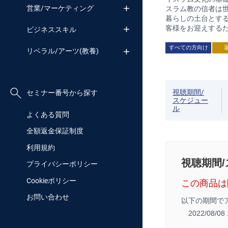
営業/マーケティング
スラム教の信者は世
暮らしの土台とす
客様をお迎えする
ビジネススキル
すべての方向け
リベラル/アーツ(教養)
視聴期間/
セミナー番号から探す
スケジュー
ル
よくある質問
全額返金保証制度
利用規約
視聴期間
プライバシーポリシー
Cookieポリシー
この商品は
お問い合わせ
以下の期間で
2022/08/0