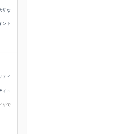
大切な
イント
リティ
ティ～
ドがで
。