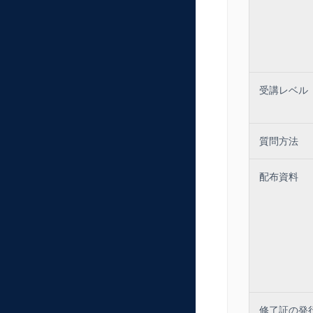
受講レベル
質問方法
配布資料
修了証の発