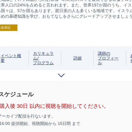
界人口の24%を占めると言われます。また、世界197か国のうち、イ
る国々は、57か国もあります。親日派の人も多くいる地域です。イスラ
ための基礎知識を学び、おもてなしをさらにグレードアップさせましょ
返金保証
カリキュラ
講師の
イベント概
ム/
詳細
プロフィー
要
プログラム
ル
/スケジュール
購入後 30日 以内に視聴を開始してください。
アーカイブ配信を行ないます。
8 16:00 提供開始、
視聴開始から 15日間 まで