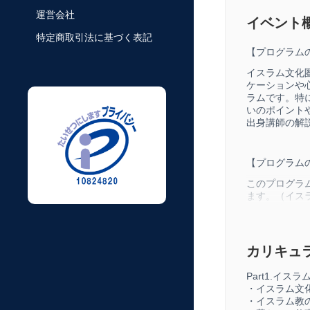
運営会社
イベント
特定商取引法に基づく表記
【プログラム
イスラム文化
ケーションや
ラムです。特
いのポイント
出身講師の解
【プログラム
このプログラ
ます。（イス
ど。）続いて
交の実践ポイ
カリキュ
【所要時間】
Part1.イス
オンデマンドプ
・イスラム文
・イスラム教