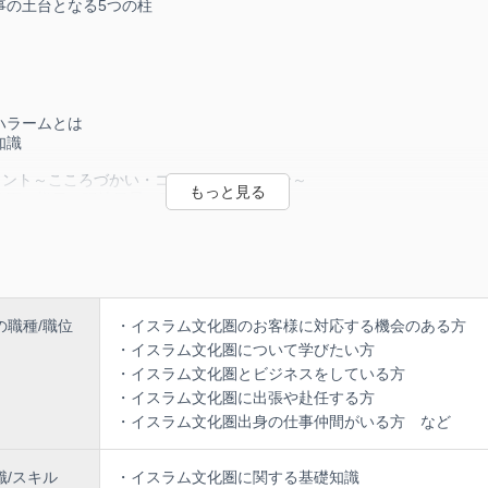
事の土台となる5つの柱
】
登場する内容の全てが含まれたテキスト（PDF）
ハラームとは
知識
践ポイント～こころづかい・コミュニケーション～
化圏の様子（現地風景、重要書籍の紹介）
ティ（おもてなし）と心遣いの実践ポイント
が特に気を付けると良い点
とマナー
上級ホスピタリティ
ベラルアーツとグローバルマインド
の職種/職位
・イスラム文化圏のお客様に対応する機会のある方
・イスラム文化圏について学びたい方
・イスラム文化圏とビジネスをしている方
・イスラム文化圏に出張や赴任する方
・イスラム文化圏出身の仕事仲間がいる方 など
識/スキル
・イスラム文化圏に関する基礎知識