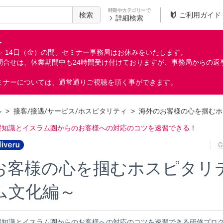
時期やカテゴリーで
検索
ご利用ガイド
詳細検索
＞
月）～ 14日（金）の間、セミナー事務局はお休みをいたします。
問合せは、休業期間中も24時間受け付けておりますが、事務局からの返
ミナーについては、通常通りご視聴を頂く事ができます。
ル
>
接客/接遇/サービス/ホスピタリティ
>
海外のお客様の心を掴むホ
礎知識とイスラム圏からのお客様への対応のコツを速習できる！
G
お客様の心を掴むホスピタリ
ム文化編～
礎知識とイスラム圏からのお客様への対応のコツを速習できる研修プロ