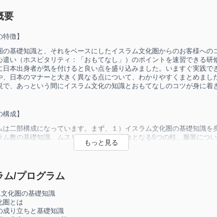
概要
の特徴】
圏の基礎知識と、それをベースにしたイスラム文化圏からのお客様への
心遣い（ホスピタリティ：「おもてなし」）のポイントを速習できる研
に日本出身者が気を付けると良い点を盛り込みました。いますぐ実践で
や、日本のマナーと大きく異なる点について、わかりやすくまとめまし
説で、あっという間にイスラム文化の知識とおもてなしのコツが身に着
の構成】
ムは二部構成になっています。まず、１）イスラム文化圏の基礎知識を
ラム教の基礎知識、ムスリムの暮らしの土台となる5つの柱、服装につ
、２）ホスピタリティ（おもてなし）・こころづかい・コミュニケーシ
ントを習得します。
ラム/プログラム
ラム文化圏の基礎知識
ログラムの総受講時間目安：75分（1時間15分）
化圏とは
の成り立ちと基礎知識