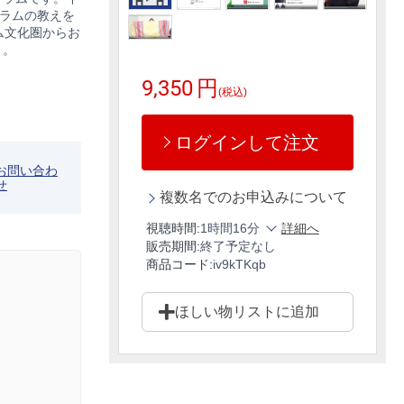
スラムの教えを
ム文化圏からお
う。
9,350
円
(税込)
ログインして注文
お問い合わ
せ
複数名でのお申込みについて
視聴時間:
1時間16分
詳細へ
販売期間:
終了予定なし
商品コード:
iv9kTKqb
ほしい物リストに追加