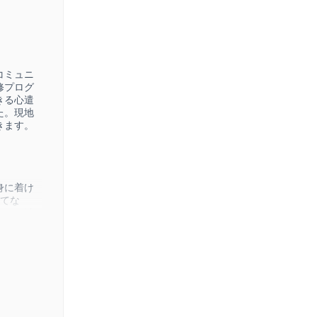
コミュニ
修プログ
きる心遣
た。現地
きます。
身に着け
いてな
ョン・社