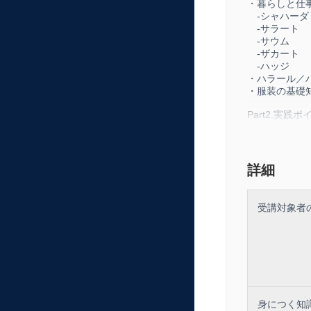
・暮らしと仕
【教材・資料
-シャハーダ
-サラート
・映像講義に
-サウム
-ザカート
-ハッジ
・ハラール／
・服装の基礎
Part2.実
・イスラム文
・ホスピタリ
・日本出身者
・社交の常識
詳細
・さらに良い
・まとめ：リ
受講対象者
身につく知