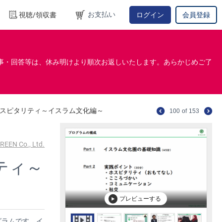
お支払い
視聴/領収書
ログイン
会員登録
事・回答等は、休み明けより順次お返しいたします。あらかじめご了
スピタリティ～イスラム文化編～
100
of
153
REEN Co., Ltd.
ティ～
プレビューする
グラムです。イ