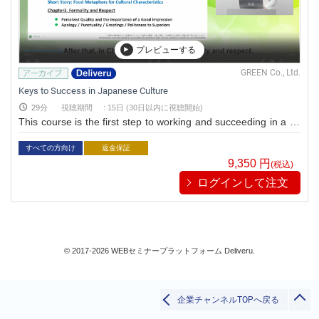
リベラル/アーツ(教養)
ビジネス/経済
プレビューする
コミュニケーション
政治/歴史
GREEN Co., Ltd.
国際関係
Keys to Success in Japanese Culture
環境/社会
29分
視聴期間
:
15日 (30日以内に視聴開始)
英語/外国語
This course is the first step to working and succeeding in a Ja
哲学/倫理/宗教
panese organization! 日本語ページはこちら：https://shop.deli
veru.jp/hr/diversity-and-inclusion/ivdvvhqz/
すべての方向け
返金保証
教育/心理
9,350
円
(税込)
すべて
ログインして注文
検索
閉じる
© 2017-2026 WEBセミナープラットフォーム Deliveru.
企業チャンネルTOPへ戻る