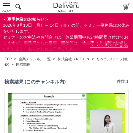
中～上級者向け
上級者向け
メニュー
すべての方向け
＜夏季休業のお知らせ＞
2026年8月10日（月）～ 14日（金）の間、セミナー事務局はお休み
配布資料
をいたします。
セミナーのお申込やお問合せは、休業期間中も24時間受け付けてお
指定しない
りますが、事務局からの返事・回答等は、休み明けより順次お返し
あり
いたします。あらかじめご了承ください。
なし
なお、視聴期間内のセミナーについては、通常通りご視聴を頂く事
TOP
>
企業チャンネル一覧
>
株式会社ＧＲＥＥＮ
>
リベラル/アーツ(教
ができます。
養)
>
国際関係
研修の提供
指定しない
検索結果 (このチャンネル内)
件数:1
あり
カテゴリー
経営
人事/労務
営業/マーケティング
ビジネススキル