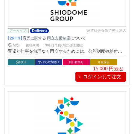
汐留社会保険労務士法人
[ 26113 ]
育児に関する 両立支援制度について
52分
視聴期間
:
30日 (7日以内に視聴開始)
育児と仕事を無理なく両立するためには、公的制度や給付金を
正しく理解し、賢く活用することが重要です。本セミナーで
は、産前産後から復職後までをトータルにサポートする制度や
質問OK
すべての方向け
別日程あり
返金保証
給付金の仕組みをわかりやすく解説し、実際の事例を交え
15,000
円
(税込)
て“両立の現実的な選択肢”を学びます。
ログインして注文