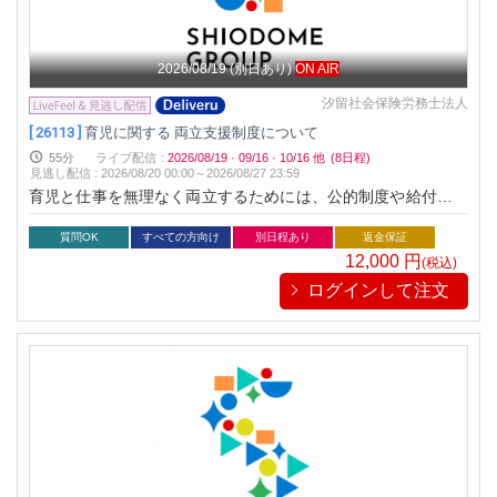
2026/08/19
(別日あり)
ON AIR
汐留社会保険労務士法人
[ 26113 ]
育児に関する 両立支援制度について
55分
ライブ配信
:
2026/08/19
·
09/16
·
10/16
他
(8日程)
見逃し配信
:
2026/08/20 00:00～
2026/08/27 23:59
育児と仕事を無理なく両立するためには、公的制度や給付金を
正しく理解し、賢く活用することが重要です。本セミナーで
は、産前産後から復職後までをトータルにサポートする制度や
質問OK
すべての方向け
別日程あり
返金保証
給付金の仕組みをわかりやすく解説し、実際の事例を交え
12,000
円
(税込)
て“両立の現実的な選択肢”を学びます。
ログインして注文