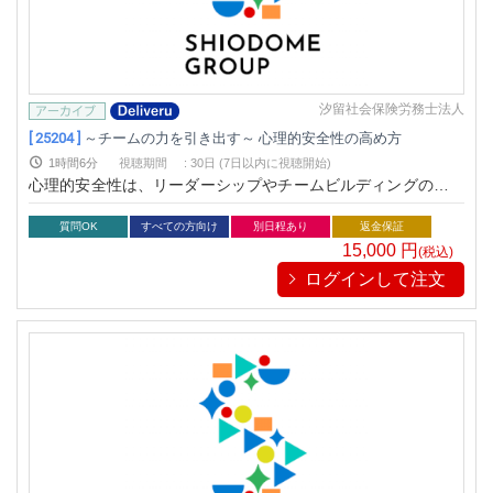
汐留社会保険労務士法人
[ 25204 ]
～チームの力を引き出す～ 心理的安全性の高め方
1時間6分
視聴期間
:
30日 (7日以内に視聴開始)
心理的安全性は、リーダーシップやチームビルディングの鍵と
言われ、今注目されています。メンバーが自由に意見交換がで
き、挑戦を恐れない環境を作ることで、チームの生産性と満足
質問OK
すべての方向け
別日程あり
返金保証
度の劇的な向上につながります。本セミナーでは、心理的安全
15,000
円
(税込)
性の基礎知識から、すぐに実践できる具体的なステップ、さら
ログインして注文
にリーダーとしての心構えまでを体系的に学べます。学びを行
動に変え、チームの可能性を引き出しましょう。