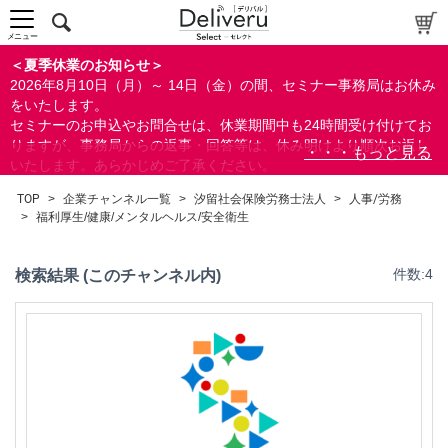
メニュー
＜夏季休業のお知らせ＞
2026年8月10日（月）～ 14日（金）の間、セミナー事務局はお休み
をいたします。
セミナーのお申込やお問合せは、休業期間中も24時間受け付けてお
りますが、事務局からの返事・回答等は、休み明けより順次お返し
いたします。あらかじめご了承ください。
なお、視聴期間内のセミナーについては、通常通りご視聴を頂く事
TOP
>
企業チャンネル一覧
>
汐留社会保険労務士法人
>
人事/労務
ができます。
>
福利厚生/健康/メンタルヘルス/安全衛生
検索結果 (このチャンネル内)
件数:4