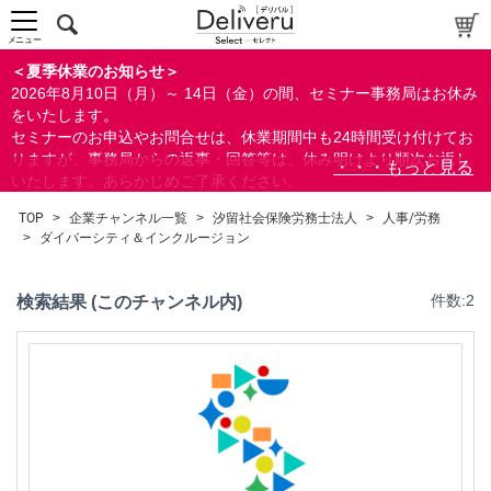
ダイバーシティ＆インクルージョン
メニュー
社会保険/労働保険/税務
福利厚生/健康/メンタルヘルス/安全衛生
＜夏季休業のお知らせ＞
人材育成/能力開発
2026年8月10日（月）～ 14日（金）の間、セミナー事務局はお休み
をいたします。
すべて
セミナーのお申込やお問合せは、休業期間中も24時間受け付けてお
りますが、事務局からの返事・回答等は、休み明けより順次お返し
いたします。あらかじめご了承ください。
なお、視聴期間内のセミナーについては、通常通りご視聴を頂く事
TOP
>
企業チャンネル一覧
>
汐留社会保険労務士法人
>
人事/労務
ができます。
検索
>
ダイバーシティ＆インクルージョン
閉じる
検索結果 (このチャンネル内)
件数:2