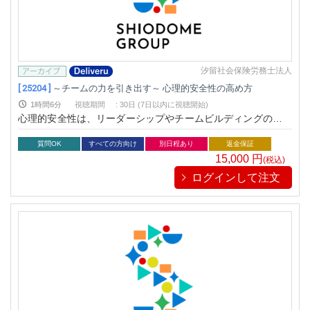
汐留社会保険労務士法人
[ 25204 ]
～チームの力を引き出す～ 心理的安全性の高め方
1時間6分
視聴期間
:
30日 (7日以内に視聴開始)
心理的安全性は、リーダーシップやチームビルディングの鍵と
言われ、今注目されています。メンバーが自由に意見交換がで
き、挑戦を恐れない環境を作ることで、チームの生産性と満足
質問OK
すべての方向け
別日程あり
返金保証
度の劇的な向上につながります。本セミナーでは、心理的安全
15,000
円
(税込)
性の基礎知識から、すぐに実践できる具体的なステップ、さら
ログインして注文
にリーダーとしての心構えまでを体系的に学べます。学びを行
動に変え、チームの可能性を引き出しましょう。