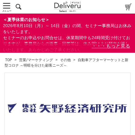
メニュー
＜夏季休業のお知らせ＞
2026年8月10日（月）～ 14日（金）の間、セミナー事務局はお休み
をいたします。
セミナーのお申込やお問合せは、休業期間中も24時間受け付けてお
りますが、事務局からの返事・回答等は、休み明けより順次お返し
いたします。あらかじめご了承ください。
なお、視聴期間内のセミナーについては、通常通りご視聴を頂く事
TOP
>
営業/マーケティング
>
その他
>
自動車アフターマーケットと新
ができます。
型コロナ ～明暗を分けた顧客ニーズ～