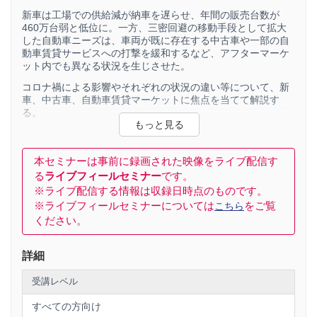
新車は工場での供給減が納車を遅らせ、年間の販売台数が
460万台弱と低位に。一方、三密回避の移動手段として拡大
した自動車ニーズは、車両が既に存在する中古車や一部の自
動車賃貸サービスへの打撃を緩和するなど、アフターマーケ
ット内でも異なる状況を生じさせた。
コロナ禍による影響やそれぞれの状況の違い等について、新
車、中古車、自動車賃貸マーケットに焦点を当てて解説す
る。
1.自動車アフターマーケットの概況
本セミナーは事前に録画された映像をライブ配信す
2.コロナ禍の影響（新車販売市場、中古車市場、自動車賃貸
る
ライブフィールセミナー
です。
市場）
※ライブ配信する情報は収録日時点のものです。
※ライブフィールセミナーについては
をご覧
こちら
3.今後の展望（新車販売市場、中古車市場、自動車賃貸市
ください。
場）
詳細
講師：株式会社矢野経済研究所 モビリティ産業ユニット
研究員 泉 匠哉
受講レベル
すべての方向け