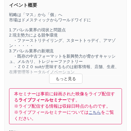
イベント概要
戦略は「マス」から「個」へ
市場はドメスティックからワールドワイドに
1.アパレル業界の現状と問題点
2.現主勢力による競争環境
・ファーストリテイリング、スタートトゥデイ、アマゾ
ン・・・・・
3.アパレル業界の新潮流
・既存の中古フォーマットを新興勢力が脅かすキャッシ
ュ、メルカリ、トレジャーファクトリー
・ＺＯＺＯ suitが意味するものは顧客情報、店舗、生産、
在庫管理等トータルイノベーション
講師：矢野経済研究所 FSRユニット 上級研究員 半田 雅典
本セミナーは事前に録画された映像をライブ配信す
※本商品は株式会社ファシオが提供するイベント配信プラッ
る
ライブフィールセミナー
です。
トフォーム「Deliveru（デリバル）」で販売を
行っておりま
す。
※ライブ配信する情報は収録日時点のものです。
Deliveruからの購入方法、決済方法、その他、操作などに関
※ライブフィールセミナーについては
をご覧
こちら
するお問い合わせは以下のファシオ社 セミナ
ー事務局で受
ください。
付を行っておりますので、直接ご連絡ください。