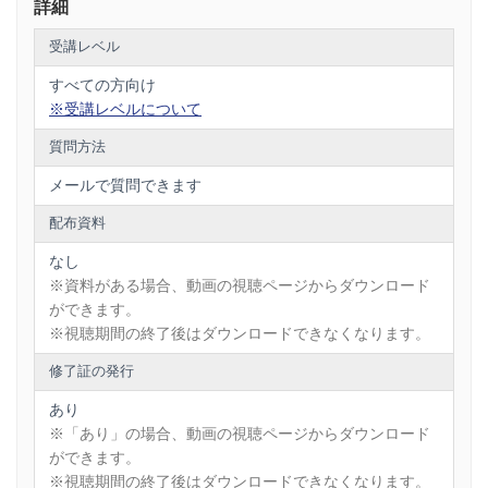
＜お問い合わせ>
詳細
株式会社ファシオ セミナー事務局 Deliveru担当
TEL：03-6304-0550
受講レベル
MAIL：bcs-info＠vita-facio.jp
営業時間：平日10:00～17:00
すべての方向け
※受講レベルについて
質問方法
メールで質問できます
配布資料
なし
※資料がある場合、動画の視聴ページからダウンロード
ができます。
※視聴期間の終了後はダウンロードできなくなります。
修了証の発行
あり
※「あり」の場合、動画の視聴ページからダウンロード
ができます。
※視聴期間の終了後はダウンロードできなくなります。