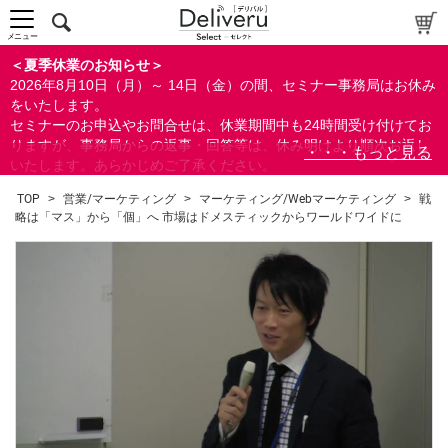
メニュー
＜夏季休業のお知らせ＞
2026年8月10日（月）～ 14日（金）の間、セミナー事務局はお休み
をいたします。
セミナーのお申込やお問合せは、休業期間中も24時間受け付けてお
りますが、事務局からの返事・回答等は、休み明けより順次お返し
いたします。あらかじめご了承ください。
なお、視聴期間内のセミナーについては、通常通りご視聴を頂く事
TOP
>
営業/マーケティング
>
マーケティング/Webマーケティング
>
戦
ができます。
略は「マス」から「個」へ 市場はドメスティックからワールドワイドに