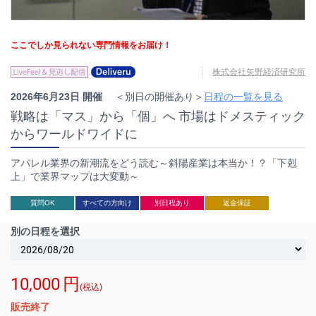
ここでしか見られない専門情報をお届け！
株式会社矢野経済研究所
2026年6月23日 開催
＜別日の開催あり＞
日程の一覧を見る
戦略は「マス」から「個」へ 市場はドメスティック
からワールドワイドに
アパレル業界の新潮流をどう読む～斜陽産業は本当か！？「下剋
上」で業界マップは大変動～
質問OK
すべての方向け
別日程あり
返金保証
別の日程を選択
10,000
円
(税込)
販売終了