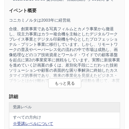
イベント概要
コニカミノルタは2003年に経営統
合後、創業事業である写真フィルムとカメラ事業から撤退
し、現主力事業はカラー複合機を主軸としたデジタルワーク
プレイス事業とデジタル印刷機を中心としたプロフェッショ
ナル・プリント事業に移行しています。しかし、リモートワ
ークの普及やペーパーレス化の流れの中で市場は成熟し、画
像処理などのコア技術資産とワールド・ワイドでの顧客基盤
を起点に第2の事業変革に挑戦をしています。実際に新規事業
を進めていく計画案の多くは、差別化手段にこだわった技術
ソリューションや顧客の表面的な困り事解決に終始したカス
タマイズ的事例であり、将来の事業化を見据えたビジネス・
プランとはかけ離れています。我々はBM活動を通じて、本質
的な顧客価値創造を起点に置いた事業構想とそれを実現する
ための組織能力強化の実践活動が重要だと考えました。まだ
道半ばですが、昨年より着手した事業構想検討を題材にその
詳細
取り組みを紹介します。
受講レベル
すべての方向け
※受講レベルについて