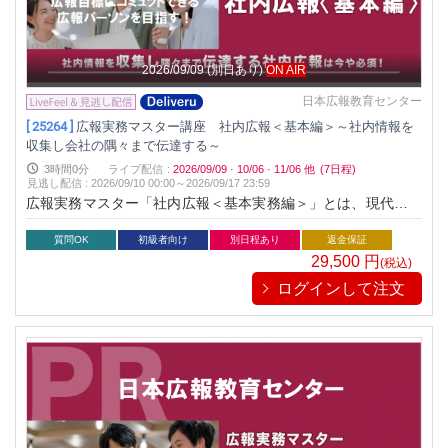
2026/09/09
(別日あり)
ON AIR
日本広報教育センター
[ 25264 ]
広報実務マスター講座 社内広報＜基本編＞～社内情報を
収集し会社の隅々まで伝達する～
3時間0分
ライブ配信
:
2026/09/09
·
10/06
·
11/06
他
(7日程)
見逃し配信
:
2026/09/10 00:00～
2026/09/17 23:59
広報実務マスター「社内広報＜基本実務編＞」とは、現代の企
業経営に必須とされる社内広報の基本を押さえるとともに最新
の手法とその具体的な展開方法をわかりやすく解説する講座で
質問OK
初級者向け
別日程あり
返金保証
す。従来の社内報などのツールに加え新しいツールを知り、社
29,500
円
(税込)
員との多岐にわたるコミュニケーション手法を学ぶことで、す
ログインして注文
ぐに実践できるようになります。社内広報は企業が社員に対し
て社内の情報を共有するために実施する広報活動です。社内の
コミュニケーションを円滑にするための必要不可欠な手法で
す。この社内広報を機能させることで、より社員としての意識
を自覚し、その会社の一員としての行動を促します。企業と社
員の信頼関係を深め、最終的には企業の組織を強化につながり
ます。