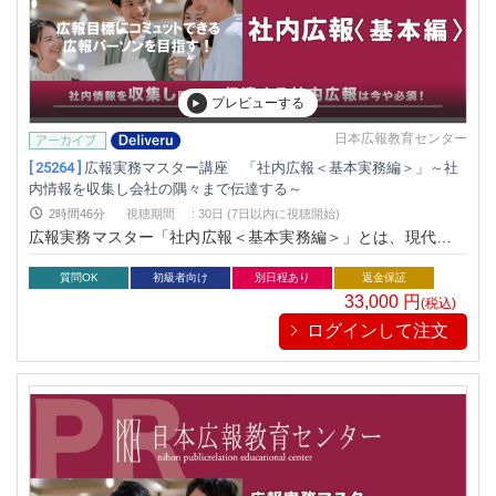
プレビューする
日本広報教育センター
[ 25264 ]
広報実務マスター講座 「社内広報＜基本実務編＞」～社
内情報を収集し会社の隅々まで伝達する～
2時間46分
視聴期間
:
30日 (7日以内に視聴開始)
広報実務マスター「社内広報＜基本実務編＞」とは、現代の企
業経営に必須とされる社内広報の基本を押さえるとともに最新
の手法とその具体的な展開方法をわかりやすく解説する講座で
質問OK
初級者向け
別日程あり
返金保証
す。従来の社内報などのツールに加え新しいツールを知り、社
33,000
円
(税込)
員との多岐にわたるコミュニケーション手法を学ぶことで、す
ログインして注文
ぐに実践できるようになります。社内広報は企業が社員に対し
て社内の情報を共有するために実施する広報活動です。社内の
コミュニケーションを円滑にするための必要不可欠な手法で
す。この社内広報を機能させることで、より社員としての意識
を自覚し、その会社の一員としての行動を促します。企業と社
員の信頼関係を深め、最終的には企業の組織を強化につながり
ます。