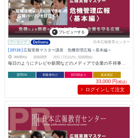
プレビューする
日本広報教育センター
[ 25126 ]
広報実務マスター講座 危機管理広報＜基本編＞
3時間8分
視聴期間
:
30日 (7日以内に視聴開始)
毎日のようにテレビや新聞などのメディアで企業の不祥事や批
判を目にします。現代社会では企業は様々な危機にさらされて
います。危機が生じた際、対応を一つでも誤れば、多くのメデ
質問OK
初級者向け
別日程あり
返金保証
ィアから長期にわたりバッシングを受け、企業経営に大きなダ
33,000
円
(税込)
メージを受けます。最悪なケースでは倒産や廃業に追い込まれ
ログインして注文
ることもあります。ここ数年の出来事を思い出しただけでも、
その事例は数え上げるときりが無いと思います。そのため危機
管理広報は、企業経営において必須と言われています。広報を
先進的に展開している企業は、企業認知度を高めるなど積極的
にブランディングを広報で推し進めている一方で、危機管理広
報の準備を万全にしています。長い年月をかけて着実に築き上
げたブランドも一回の危機対応を誤れば一瞬で崩壊してしまう
ことを熟知しているからです。少しでも生じる可能性がある危