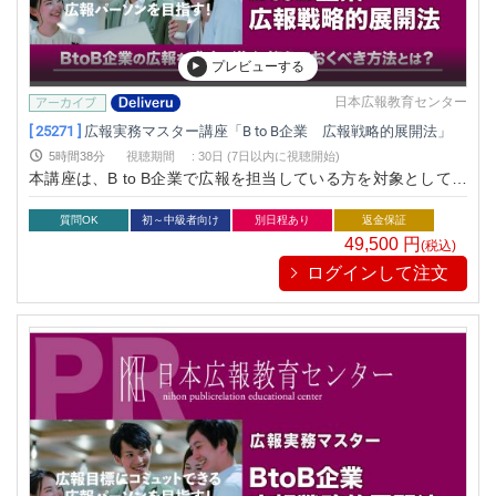
プレビューする
日本広報教育センター
[ 25271 ]
広報実務マスター講座「B to B企業 広報戦略的展開法」
5時間38分
視聴期間
:
30日 (7日以内に視聴開始)
本講座は、B to B企業で広報を担当している方を対象としてい
ます。B to B企業における広報で成功するための効果的な戦略
と、具体的な実施方法をわかりやすく解説しています。B to B
質問OK
初～中級者向け
別日程あり
返金保証
企業でもB to C企業同様に成功するノウハウを確実に身につけ
49,500
円
(税込)
ることができます。 B to B企業において、広報に本格的に取り
ログインして注文
組む企業はまだ少ないのが現状です。まして本格的に戦略的に
広報を実践している企業はほとんど見当たりません。広報が注
目されるようになったのはここ数年のことで、いまだ多くの企
業が基礎的な広報活動に追われているのが現状です。 しかし、
B to B企業で高度な広報スキルを持ち、戦略的な広報を実行し
着実に成果を上げる企業がいます。広報を効果的に活用するこ
とで競争力を高め、ブランド価値の向上、新規顧客の獲得など
様々な成果を得ています。まだ本格的に広報に取り組んでいる
企業が少ない今だからこそ、広報の本格的展開に取り組むチャ
ンスと言えるでしょう。「B to B企業広報」においても多数の
指導実績のある一流広報コンサルタントがマル秘ともいえるそ