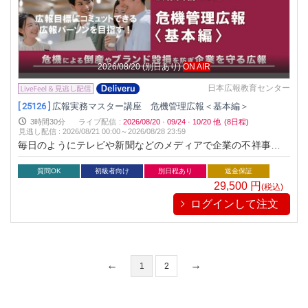
機を想定して準備し、万が一、危機が起こった際は迅速に対応
し、ダメージを最小限にするのが危機管理広報です。本講座
は、危機管理広報の基本をマスターする講座です。広報担当者
はもちろん企業経営者を対象としています。
2026/08/20
(別日あり)
ON AIR
日本広報教育センター
[ 25126 ]
広報実務マスター講座 危機管理広報＜基本編＞
3時間30分
ライブ配信
:
2026/08/20
·
09/24
·
10/20
他
(8日程)
見逃し配信
:
2026/08/21 00:00～
2026/08/28 23:59
毎日のようにテレビや新聞などのメディアで企業の不祥事や批
判を目にします。現代社会では企業は様々な危機にさらされて
います。危機が生じた際、対応を一つでも誤れば、多くのメデ
質問OK
初級者向け
別日程あり
返金保証
ィアから長期にわたりバッシングを受け、企業経営に大きなダ
29,500
円
(税込)
メージを受けます。最悪なケースでは倒産や廃業に追い込まれ
ログインして注文
ることもあります。ここ数年の出来事を思い出しただけでも、
その事例は数え上げるときりが無いと思います。そのため危機
管理広報は、企業経営において必須と言われています。広報を
先進的に展開している企業は、企業認知度を高めるなど積極的
にブランディングを広報で推し進めている一方で、危機管理広
1
2
報の準備を万全にしています。長い年月をかけて着実に築き上
げたブランドも一回の危機対応を誤れば一瞬で崩壊してしまう
ことを熟知しているからです。少しでも生じる可能性がある危