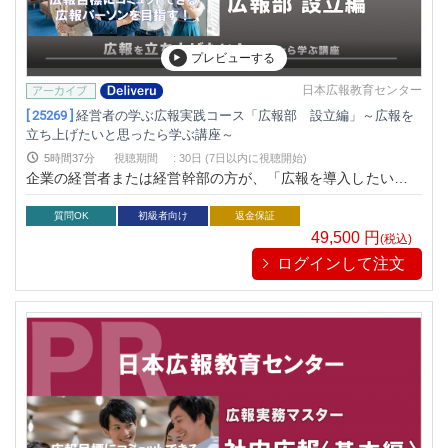
指導実績のある一流広報コンサルタントがマル秘ともいえるそ
のノウハウを余すことなくレクチャーし、そのメソッドを約5
時間（２倍速で２．５時間）の速習で習得できる貴重な講座で
プレビューする
す。この講座を受講することで、明日からB to B企業でも成果
を上げることが可能となります。
日本広報教育センター
[ 25269 ]
経営者の学ぶ広報実践コース「広報部 設立編」～広報を
立ち上げたいと思ったら学ぶ講座～
5時間37分
視聴期間
:
30日 (7日以内に視聴開始)
企業の経営者または経営幹部の方が、「広報を導入したいが、
どのように始めたらよいか、わからない」、もしくは「広報部
を見切り開設でスタートし苦戦している」という課題に対し、
質問OK
初級者向け
返金保証
たった7つのステップで確実に短期間に成果を発揮する「広報
49,500
円
(税込)
部を開設する方法」をレクチャーする講座です。本講座は「広
ログインして注文
報部設立」で多数の実績のある一流広報コンサルタントが、マ
ル秘ともいえるそのノウハウを余すことなくレクチャーしま
す。基本的には、顧問契約を締結したコンサルティング先の企
業にしか教えていないメソッドをココだけで公開する貴重な講
座となっています。 「とりあえず」開設するのでなく、まず
は、本講座を見て学んでから広報部の設立に取り組むことをお
ススメします。