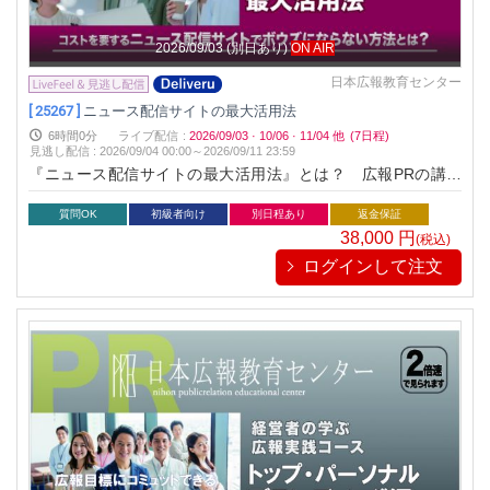
2026/09/03
(別日あり)
ON AIR
日本広報教育センター
[ 25267 ]
ニュース配信サイトの最大活用法
6時間0分
ライブ配信
:
2026/09/03
·
10/06
·
11/04
他
(7日程)
見逃し配信
:
2026/09/04 00:00～
2026/09/11 23:59
『ニュース配信サイトの最大活用法』とは？ 広報PRの講演
でニュース配信サイトを利用している方から多くの質問や悩み
を相談さます。「配信しても全く反響がない」「大手メディア
質問OK
初級者向け
別日程あり
返金保証
に掲載されない」「コストに比例した効果が出ない」など内容
38,000
円
(税込)
は様々です。本講座は、これらの問題を解決しニュース配信サ
ログインして注文
イトを最大限活用する手法をお教えます。ニュース配信サイト
の仕組みと特長を理解した上で、成果を挙げ上手に活用してい
る広報先進企業の事例を紹介します。その上で、具体的活用
術、掲載されるニュース配信サイト用リリースの作成方法をレ
クチャーします。さらに、ニュース配信サイトの選別選定、活
用する際の注意事項をお教えします。これら１つ１つ詳細かつ
丁寧にポイント解説しますので、ニュース配信サイトの活用法
を確実に習得できる講座です。