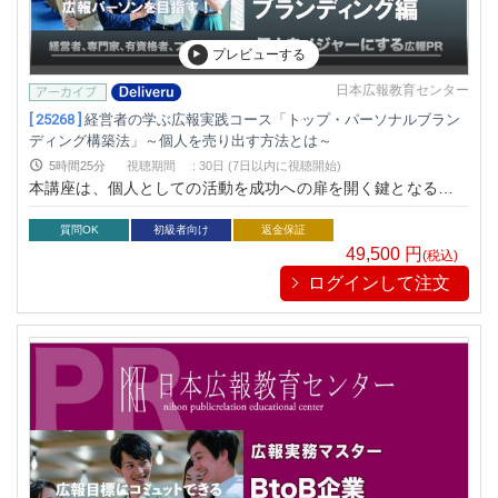
プレビューする
日本広報教育センター
[ 25268 ]
経営者の学ぶ広報実践コース「トップ・パーソナルブラン
ディング構築法」～個人を売り出す方法とは～
5時間25分
視聴期間
:
30日 (7日以内に視聴開始)
本講座は、個人としての活動を成功への扉を開く鍵となる講座
です。あなたが経営者、専門家、有資格者、フリーランス、あ
るいはどんな個人であれ、個人の広報PRで自分自身をどうア
質問OK
初級者向け
返金保証
ピールすべきか？、どのステップから始めればいいのか？、悩
49,500
円
(税込)
んでいるのであれば、このコースにその答えがあります。本講
ログインして注文
座を通して、あなたの夢やビジョンを実現する手助けし個人ブ
ランドを築く方法を教えます。このコースは、６つのステップ
で構築されており、確実に短期間で成果を出すためのスキルを
提供します。もしあなたが、自己ブランディングを構築し成功
したいと思っているのであれば、是非、受講してみてくださ
い。