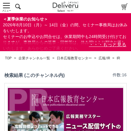
メニュー
＜夏季休業のお知らせ＞
2026年8月10日（月）～ 14日（金）の間、セミナー事務局はお休み
をいたします。
セミナーのお申込やお問合せは、休業期間中も24時間受け付けてお
りますが、事務局からの返事・回答等は、休み明けより順次お返し
いたします。あらかじめご了承ください。
なお、視聴期間内のセミナーについては、通常通りご視聴を頂く事
TOP
>
企業チャンネル一覧
>
日本広報教育センター
>
広報/IR
>
IR
ができます。
検索結果 (このチャンネル内)
件数:16