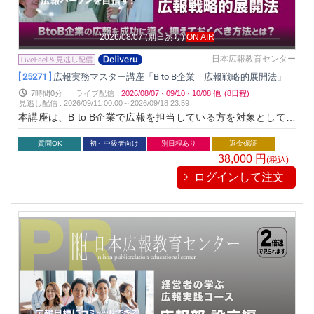
のノウハウを余すことなくレクチャーし、そのメソッドを約5
時間（２倍速で２．５時間）の速習で習得できる貴重な講座で
2026/08/07
(別日あり)
ON AIR
す。この講座を受講することで、明日からB to B企業でも成果
を上げることが可能となります。
日本広報教育センター
[ 25271 ]
広報実務マスター講座「B to B企業 広報戦略的展開法」
7時間0分
ライブ配信
:
2026/08/07
·
09/10
·
10/08
他
(8日程)
見逃し配信
:
2026/09/11 00:00～
2026/09/18 23:59
本講座は、B to B企業で広報を担当している方を対象としてい
ます。B to B企業における広報で成功するための効果的な戦略
と、具体的な実施方法をわかりやすく解説しています。B to B
質問OK
初～中級者向け
別日程あり
返金保証
企業でもB to C企業同様に成功するノウハウを確実に身につけ
38,000
円
(税込)
ることができます。 B to B企業において、広報に本格的に取り
ログインして注文
組む企業はまだ少ないのが現状です。まして本格的に戦略的に
広報を実践している企業はほとんど見当たりません。広報が注
目されるようになったのはここ数年のことで、いまだ多くの企
業が基礎的な広報活動に追われているのが現状です。 しかし、
B to B企業で高度な広報スキルを持ち、戦略的な広報を実行し
着実に成果を上げる企業がいます。広報を効果的に活用するこ
とで競争力を高め、ブランド価値の向上、新規顧客の獲得など
様々な成果を得ています。まだ本格的に広報に取り組んでいる
企業が少ない今だからこそ、広報の本格的展開に取り組むチャ
ンスと言えるでしょう。「B to B企業広報」においても多数の