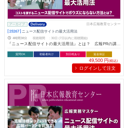
日本広報教育センター
[ 25267 ]
ニュース配信サイトの最大活用法
4時間38分
視聴期間
:
30日 (7日以内に視聴開始)
『ニュース配信サイトの最大活用法』とは？ 広報PRの講演
でニュース配信サイトを利用している方から多くの質問や悩み
を相談さます。「配信しても全く反響がない」「大手メディア
質問OK
初級者向け
別日程あり
返金保証
に掲載されない」「コストに比例した効果が出ない」など内容
49,500
円
(税込)
は様々です。本講座は、これらの問題を解決しニュース配信サ
ログインして注文
イトを最大限活用する手法をお教えます。ニュース配信サイト
の仕組みと特長を理解した上で、成果を挙げ上手に活用してい
る広報先進企業の事例を紹介します。その上で、具体的活用
術、掲載されるニュース配信サイト用リリースの作成方法をレ
クチャーします。さらに、ニュース配信サイトの選別選定、活
用する際の注意事項をお教えします。これら１つ１つ詳細かつ
丁寧にポイント解説しますので、ニュース配信サイトの活用法
を確実に習得できる講座です。