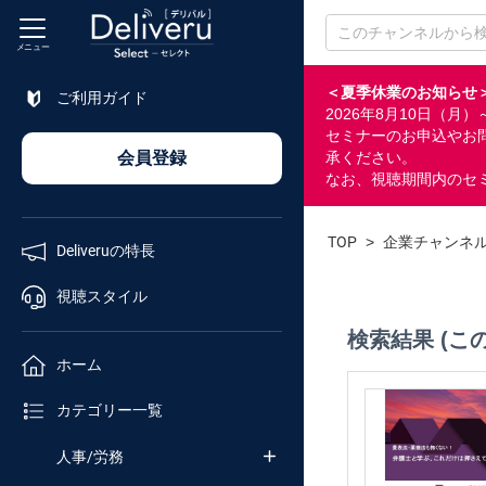
メニュー
＜夏季休業のお知らせ
ご利用ガイド
2026年8月10日（
特長
セミナーのお申込やお
会員登録
承ください。
なお、視聴期間内のセ
視聴
スタイル
TOP
>
企業チャンネ
Deliveruの特長
ホーム
視聴スタイル
検索結果 (こ
カテゴリ
ホーム
セミナー
カテゴリー一覧
番号検索
人事/労務