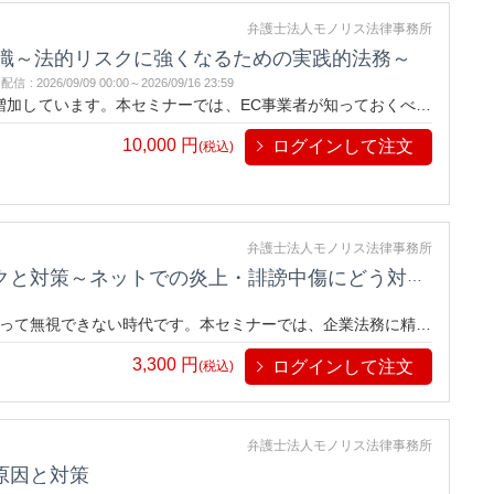
弁護士法人モノリス法律事務所
知識～法的リスクに強くなるための実践的法務～
し配信
:
2026/09/09 00:00～
2026/09/16 23:59
増加しています。本セミナーでは、EC事業者が知っておくべき
安心して売上を拡大するための実践的な法務スキルを身につけ
10,000
円
ログインして注文
(税込)
弁護士法人モノリス法律事務所
対策～ネットでの炎上・誹謗中傷にどう対応する？～
って無視できない時代です。本セミナーでは、企業法務に精通
にわかりやすく解説します。
3,300
円
ログインして注文
(税込)
弁護士法人モノリス法律事務所
原因と対策