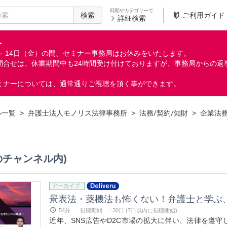
時期やカテゴリーで
検索
ご利用ガイド
詳細検索
＞
月）～ 14日（金）の間、セミナー事務局はお休みをいたします。
問合せは、休業期間中も24時間受け付けておりますが、事務局からの返
ミナーについては、通常通りご視聴を頂く事ができます。
ル一覧
>
弁護士法人モノリス法律事務所
>
法務/契約/知財
>
企業法
のチャンネル内)
景表法・薬機法も怖くない！弁護士と学ぶ
54分
視聴期間
:
30日 (7日以内に視聴開始)
近年、SNS広告やD2C市場の拡大に伴い、法律を遵