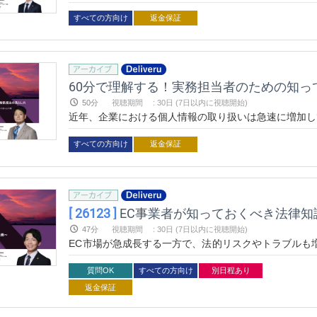
法・薬機法に焦点を当て、問題となりやすいNG事例を
すべての方向け
返金保証
60分で理解する！実務担当者のための知
50分
視聴期間
:
30日 (7日以内に視聴開始)
近年、企業における個人情報の取り扱いは急速に増加し
セミナーでは、個人情報保護法の基礎と日常業務での注
す。
すべての方向け
返金保証
[ 26123 ]
EC事業者が知っておくべき法律
47分
視聴期間
:
30日 (7日以内に視聴開始)
EC市場が急成長する一方で、法的リスクやトラブルも
法律知識を分かりやすく解説。トラブルを未然に防ぎ、
ましょう。
質問OK
すべての方向け
別日程あり
返金保証