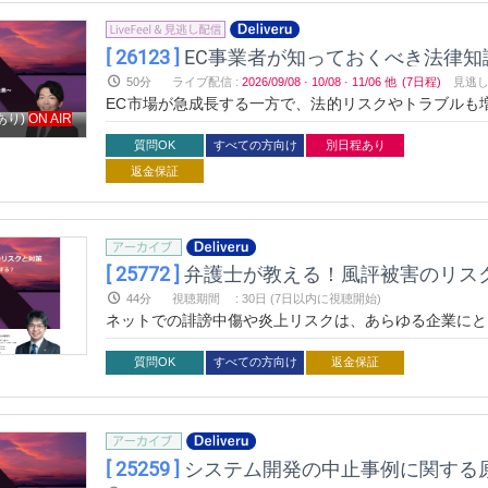
[ 26123 ]
EC事業者が知っておくべき法律
50分
ライブ配信
:
2026/09/08
·
10/08
·
11/06
他
(7日程)
見逃
EC市場が急成長する一方で、法的リスクやトラブルも
あり)
ON AIR
法律知識を分かりやすく解説。トラブルを未然に防ぎ、
ましょう。
質問OK
すべての方向け
別日程あり
返金保証
[ 25772 ]
弁護士が教える！風評被害のリスクと
44分
視聴期間
:
30日 (7日以内に視聴開始)
ネットでの誹謗中傷や炎上リスクは、あらゆる企業にと
した弁護士が、平時の備えと実際の対処法を事例ととも
質問OK
すべての方向け
返金保証
[ 25259 ]
システム開発の中止事例に関する