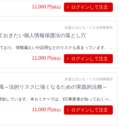
実際の措置命令を交えて解説します。
11,000
円
ログインして注文
(税込)
弁護士法人モノリス法律事務所
っておきたい個人情報保護法の落とし穴
ており、情報漏えいや誤用などのリスクも高まっています。本
意点、取り扱い上の落とし穴について、わかりやすく解説しま
11,000
円
ログインして注文
(税込)
弁護士法人モノリス法律事務所
知識～法的リスクに強くなるための実践的法務～
増加しています。本セミナーでは、EC事業者が知っておくべき
安心して売上を拡大するための実践的な法務スキルを身につけ
11,000
円
ログインして注文
(税込)