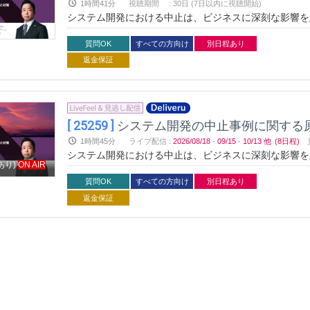
1時間41分
視聴期間
:
30日 (7日以内に視聴開始)
システム開発における中止は、ビジネスに深刻な影響を
リスクを回避するための具体的な対策を学びます。法律
ます。これからのプロジェクト成功に役立つ知識を一緒
質問OK
すべての方向け
別日程あり
返金保証
[ 25259 ]
システム開発の中止事例に関する
1時間45分
ライブ配信
:
2026/08/18
·
09/15
·
10/13
他
(8日程)
システム開発における中止は、ビジネスに深刻な影響を
あり)
ON AIR
リスクを回避するための具体的な対策を学びます。法律
ます。これからのプロジェクト成功に役立つ知識を一緒
質問OK
すべての方向け
別日程あり
返金保証