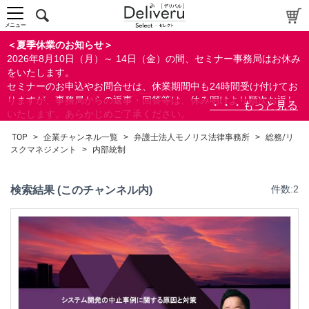
総務/リスクマネジメント
メニュー
コンプライアンス
＜夏季休業のお知らせ＞
内部統制
2026年8月10日（月）～ 14日（金）の間、セミナー事務局はお休み
個人情報保護
をいたします。
セミナーのお申込やお問合せは、休業期間中も24時間受け付けてお
法務/契約/知財
りますが、事務局からの返事・回答等は、休み明けより順次お返し
営業/マーケティング
いたします。あらかじめご了承ください。
IT
なお、視聴期間内のセミナーについては、通常通りご視聴を頂く事
TOP
>
企業チャンネル一覧
>
弁護士法人モノリス法律事務所
>
総務/リ
すべて
ができます。
スクマネジメント
>
内部統制
検索結果 (このチャンネル内)
件数:2
検索
閉じる