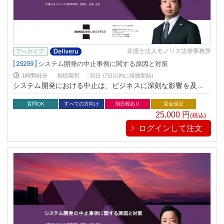
弁護士法人モノリス法律事務所
[ 25259 ]
システム開発の中止事例に関する原因と対策
1時間41分
視聴期間
:
30日 (7日以内に視聴開始)
システム開発における中止は、ビジネスに深刻な影響を及ぼし
ます。本セミナーでは、開発中止の原因を解明し、そのリスク
を回避するための具体的な対策を学びます。法律面からプロジ
質問OK
すべての方向け
別日程あり
返金保証
ェクト管理まで、実例を交え分かりやすく解説します。これか
25,000
円
(税込)
らのプロジェクト成功に役立つ知識を一緒に身につけましょ
ログインして注文
う。