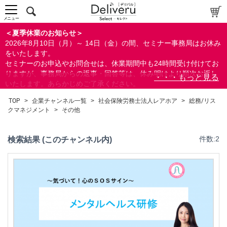
総務/リスクマネジメント
メニュー
ハラスメント
＜夏季休業のお知らせ＞
その他
2026年8月10日（月）～ 14日（金）の間、セミナー事務局はお休み
ビジネススキル
をいたします。
セミナーのお申込やお問合せは、休業期間中も24時間受け付けてお
すべて
りますが、事務局からの返事・回答等は、休み明けより順次お返し
いたします。あらかじめご了承ください。
なお、視聴期間内のセミナーについては、通常通りご視聴を頂く事
TOP
>
企業チャンネル一覧
>
社会保険労務士法人レアホア
>
総務/リス
ができます。
クマネジメント
>
その他
検索
検索結果 (このチャンネル内)
件数:2
閉じる