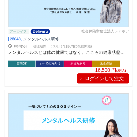
社会保険労務士法人レアホア
[ 25048 ]
メンタルヘルス研修
1時間5分
視聴期間
:
30日 (7日以内に視聴開始)
メンタルヘルスとは体の健康ではなく、こころの健康状態を意
味します。こころの健康状態を保つための対策『メンタルヘル
スケア』が必要不可欠です。
質問OK
すべての方向け
別日程あり
返金保証
16,500
円
(税込)
ログインして注文