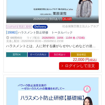
2026/09/03
(別日あり)
ON AIR
社会保険労務士法人レアホア
[ 25082 ]
ハラスメント防止研修 トータルパック
6時間45分
ライブ配信
:
2026/09/03
·
10/06
·
11/04
他
(7日程)
見逃し配信
:
2026/09/04 00:00～
2026/09/11 23:59
ハラスメントとは、人に対する嫌がらせやいじめなどの迷惑行
為を指します。知らず知らずのうちにハラスメント行為をして
しまっているかもしれません。ハラスメントに対する知識を深
質問OK
すべての方向け
別日程あり
返金保証
めて、ゼロハラスメントの職場を目指しましょう。
22,000
円
(税込)
ログインして注文