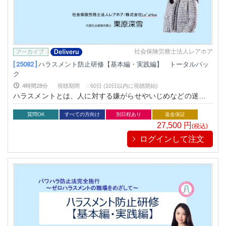
社会保険労務士法人レアホア
[ 25082 ]
ハラスメント防止研修【基本編・実践編】 トータルパッ
ク
4時間28分
視聴期間
:
60日 (10日以内に視聴開始)
ハラスメントとは、人に対する嫌がらせやいじめなどの迷惑行
為を指します。知らず知らずのうちにハラスメント行為をして
しまっているかもしれません。ハラスメントに対する知識を深
質問OK
すべての方向け
別日程あり
返金保証
めて、ゼロハラスメントの職場を目指しましょう。
27,500
円
(税込)
ログインして注文