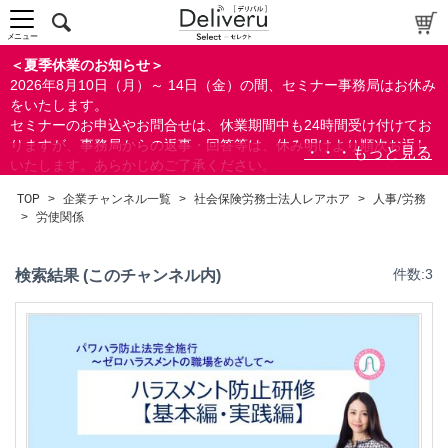
メニュー
＜夏季休業のお知らせ＞
2026年8月10日（月）～ 14日（金）の間、セミナー事務局はお休み
をいたします。
セミナーのお申込やお問合せは、休業期間中も24時間受け付けてお
りますが、事務局からの返事・回答等は、休み明けより順次お返し
いたします。あらかじめご了承ください。
なお、視聴期間内のセミナーについては、通常通りご視聴を頂く事
TOP
>
企業チャンネル一覧
>
社会保険労務士法人レアホア
>
人事/労務
ができます。
>
労使関係
検索結果 (このチャンネル内)
件数:3