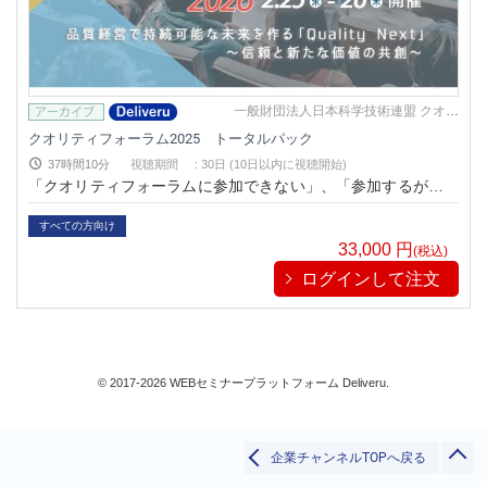
品質
営業/マーケティング
ビジネススキル
一般財団法人日本科学技術連盟 クオリ
IT
ティフォーラム2025
クオリティフォーラム2025 トータルパック
IoT
37時間10分
視聴期間
:
30日 (10日以内に視聴開始)
AI/ビッグデータ
「クオリティフォーラムに参加できない」、「参加するが、同
データベース
じ時間に参加したい講演が重なり、すべての講演を聴講できな
システム設計
い」、という人々のために、「映像アーカイブ」として講演を
すべての方向け
IT戦略
有償で視聴することができるシステムです。従来、東京でしか
33,000
円
(税込)
聴講することが出来なかったフォーラムを、いつでもどこでも
生産/物流
ログインして注文
検索
気軽にパソコンやスマートフォン上で視聴することが可能にな
リベラル/アーツ(教養)
ります。
すべて
閉じる
© 2017-2026 WEBセミナープラットフォーム Deliveru.
企業チャンネルTOPへ戻る