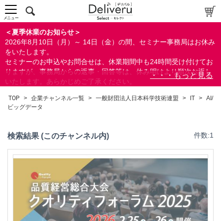
中～上級者向け
上級者向け
メニュー
すべての方向け
＜夏季休業のお知らせ＞
2026年8月10日（月）～ 14日（金）の間、セミナー事務局はお休み
配布資料
をいたします。
セミナーのお申込やお問合せは、休業期間中も24時間受け付けてお
指定しない
りますが、事務局からの返事・回答等は、休み明けより順次お返し
あり
いたします。あらかじめご了承ください。
なし
なお、視聴期間内のセミナーについては、通常通りご視聴を頂く事
TOP
>
企業チャンネル一覧
>
一般財団法人日本科学技術連盟
>
IT
>
AI/
ができます。
ビッグデータ
研修の提供
指定しない
検索結果 (このチャンネル内)
件数:1
あり
カテゴリー
経営
会計(経理)/財務/税務
人事/労務
総務/リスクマネジメント