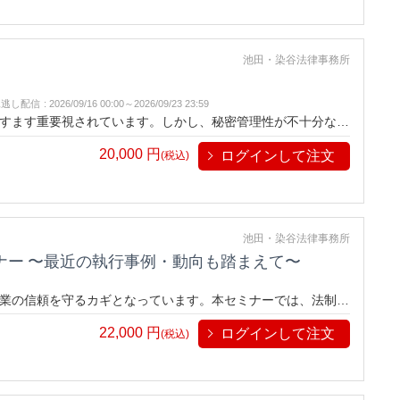
池田・染谷法律事務所
見逃し配信
:
2026/09/16 00:00～
2026/09/23 23:59
すます重要視されています。しかし、秘密管理性が不十分な場
ーでは、営業秘密として保護される要件や管理方法を具体的な
20,000
円
ログインして注文
ラブルを未然に防ぎ、企業の成長を支えるノウハウを手に入れ
(税込)
池田・染谷法律事務所
ナー 〜最近の執行事例・動向も踏まえて〜
業の信頼を守るカギとなっています。本セミナーでは、法制度
説し、実務に活かせる知識が習得できます。法律遵守とビジネ
22,000
円
ログインして注文
がらチャンスをつかむ方法を探りましょう。
(税込)