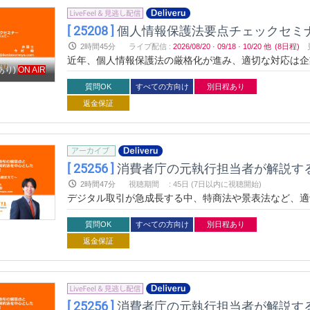
[ 25208 ]
個人情報保護法要点チェックセミ
2時間45分
ライブ配信
:
2026/08/20
·
09/18
·
10/20
他
(8日程)
近年、個人情報保護法の厳格化が進み、適切な対応は企
あり)
ON AIR
の基礎から最新事例、業界ごとの対応までを体系的に解
ス活用の両立を目指し、専門家と共にリスクを減らしな
質問OK
すべての方向け
別日程あり
返金保証
[ 25256 ]
消費者庁の元執行担当者が解説す
2時間47分
視聴期間
:
45日 (7日以内に視聴開始)
デジタル取引が急成長する中、特商法や景表法など、適
の元執行担当者が、オンラインBtoCビジネスにおけ
売の行政処分事例まで、実務に役立つ最新情報をお届け
質問OK
すべての方向け
別日程あり
学びましょう！
返金保証
[ 25256 ]
消費者庁の元執行担当者が解説す