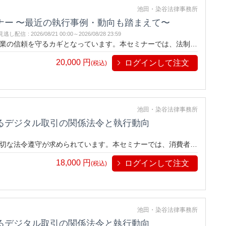
池田・染谷法律事務所
ナー 〜最近の執行事例・動向も踏まえて〜
見逃し配信
:
2026/08/21 00:00～
2026/08/28 23:59
業の信頼を守るカギとなっています。本セミナーでは、法制度
説し、実務に活かせる知識が習得できます。法律遵守とビジネ
20,000
円
ログインして注文
がらチャンスをつかむ方法を探りましょう。
(税込)
池田・染谷法律事務所
るデジタル取引の関係法令と執行動向
切な法令遵守が求められています。本セミナーでは、消費者庁
る重要法令の要点や執行動向を解説。広告から契約締結、通信販
18,000
円
ログインして注文
します。安心してビジネスを展開するための具体的な対応策を
(税込)
池田・染谷法律事務所
るデジタル取引の関係法令と執行動向