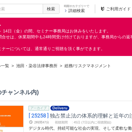
時期やカテゴリーで
検索
ご利用ガイド
詳細検索
＞
月）～ 14日（金）の間、セミナー事務局はお休みをいたします。
問合せは、休業期間中も24時間受け付けておりますが、事務局からの返
ミナーについては、通常通りご視聴を頂く事ができます。
ル一覧
>
池田・染谷法律事務所
>
総務/リスクマネジメント
のチャンネル内)
[ 25258 ]
独占禁止法の体系的理解と近年の
2時間47分
視聴期間
:
45日 (7日以内に視聴開始)
デジタル時代、持続可能な社会の実現、そして柔軟な働