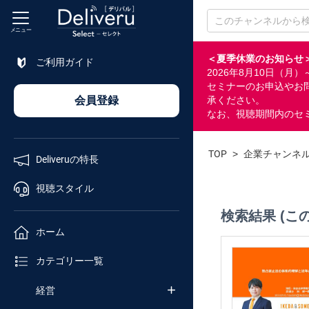
メニュー
＜夏季休業のお知らせ
ご利用ガイド
2026年8月10日（
特長
セミナーのお申込やお
会員登録
承ください。
なお、視聴期間内のセ
視聴
スタイル
TOP
>
企業チャンネ
Deliveruの特長
ホーム
視聴スタイル
検索結果 (こ
カテゴリ
ホーム
セミナー
カテゴリー一覧
番号検索
経営