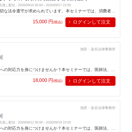
見逃し配信
:
2026/09/10 00:00～
2026/09/17 23:59
切な法令遵守が求められています。本セミナーでは、消費者庁
る重要法令の要点や執行動向を解説。広告から契約締結、通信販
15,000
円
ログインして注文
します。安心してビジネスを展開するための具体的な対応策を
(税込)
池田・染谷法律事務所
制
への対応力を身につけませんか？本セミナーでは、医師法、医
関わる規制までを網羅的に解説します。執行事例も交えた具体
18,000
円
ログインして注文
る実践的な知識を習得いただけます。
(税込)
池田・染谷法律事務所
制
見逃し配信
:
2026/09/12 00:00～
2026/09/19 23:59
への対応力を身につけませんか？本セミナーでは、医師法、医