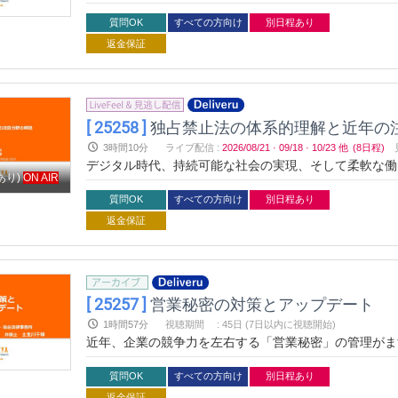
重要な鍵となります。本セミナーでは、体系的な法解
説。具体的な事例を通じて、ビジネス環境で活用できる
質問OK
すべての方向け
別日程あり
ご参加ください。
返金保証
[ 25258 ]
独占禁止法の体系的理解と近年の
3時間10分
ライブ配信
:
2026/08/21
·
09/18
·
10/23
他
(8日程)
デジタル時代、持続可能な社会の実現、そして柔軟な働
あり)
ON AIR
重要な鍵となります。本セミナーでは、体系的な法解
説。具体的な事例を通じて、ビジネス環境で活用できる
質問OK
すべての方向け
別日程あり
ご参加ください。
返金保証
[ 25257 ]
営業秘密の対策とアップデート
1時間57分
視聴期間
:
45日 (7日以内に視聴開始)
近年、企業の競争力を左右する「営業秘密」の管理がま
合、法的保護が失われるリスクも存在します。本セミナ
事例とともに解説し、実践的な対策を学べます。法的ト
質問OK
すべての方向け
別日程あり
ましょう。
返金保証