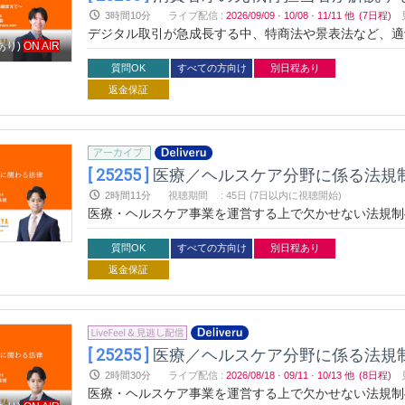
3時間10分
ライブ配信
:
2026/09/09
·
10/08
·
11/11
他
(7日程)
デジタル取引が急成長する中、特商法や景表法など、適
あり)
ON AIR
の元執行担当者が、オンラインBtoCビジネスにおけ
売の行政処分事例まで、実務に役立つ最新情報をお届け
質問OK
すべての方向け
別日程あり
学びましょう！
返金保証
[ 25255 ]
医療／ヘルスケア分野に係る法規
2時間11分
視聴期間
:
45日 (7日以内に視聴開始)
医療・ヘルスケア事業を運営する上で欠かせない法規制
療法、薬機法などの基本法から、マーケティング活動に
的な内容で、法的リスクを最小化し、事業成長を支援す
質問OK
すべての方向け
別日程あり
返金保証
[ 25255 ]
医療／ヘルスケア分野に係る法規
2時間30分
ライブ配信
:
2026/08/18
·
09/11
·
10/13
他
(8日程)
医療・ヘルスケア事業を運営する上で欠かせない法規制