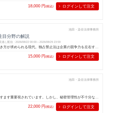
説に加え、注目される執行事例や最新の法動向を掘り下げて解
18,000
円
ログインして注文
実践的な知識を提供します。法務担当者や経営層の皆様、ぜひ
(税込)
池田・染谷法律事務所
注目分野の解説
見逃し配信
:
2026/08/22 00:00～
2026/08/29 23:59
き方が求められる現代。独占禁止法は企業の競争力を左右する
説に加え、注目される執行事例や最新の法動向を掘り下げて解
15,000
円
ログインして注文
実践的な知識を提供します。法務担当者や経営層の皆様、ぜひ
(税込)
池田・染谷法律事務所
すます重要視されています。しかし、秘密管理性が不十分な場
ーでは、営業秘密として保護される要件や管理方法を具体的な
22,000
円
ログインして注文
ラブルを未然に防ぎ、企業の成長を支えるノウハウを手に入れ
(税込)