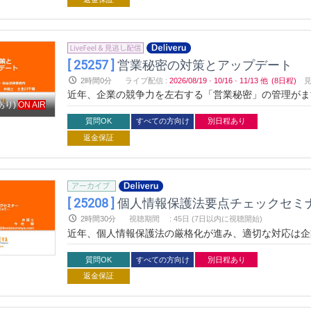
[ 25257 ]
営業秘密の対策とアップデート
2時間0分
ライブ配信
:
2026/08/19
·
10/16
·
11/13
他
(8日程)
近年、企業の競争力を左右する「営業秘密」の管理がま
あり)
ON AIR
合、法的保護が失われるリスクも存在します。本セミナ
事例とともに解説し、実践的な対策を学べます。法的ト
質問OK
すべての方向け
別日程あり
ましょう。
返金保証
[ 25208 ]
個人情報保護法要点チェックセミ
2時間30分
視聴期間
:
45日 (7日以内に視聴開始)
近年、個人情報保護法の厳格化が進み、適切な対応は企
の基礎から最新事例、業界ごとの対応までを体系的に解
ス活用の両立を目指し、専門家と共にリスクを減らしな
質問OK
すべての方向け
別日程あり
返金保証