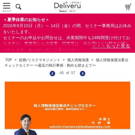
メニュー
＜夏季休業のお知らせ＞
2026年8月10日（月）～ 14日（金）の間、セミナー事務局はお休み
をいたします。
セミナーのお申込やお問合せは、休業期間中も24時間受け付けてお
りますが、事務局からの返事・回答等は、休み明けより順次お返し
いたします。あらかじめご了承ください。
なお、視聴期間内のセミナーについては、通常通りご視聴を頂く事
TOP
>
総務/リスクマネジメント
>
個人情報保護
>
個人情報保護法要点
ができます。
チェックセミナー 〜最近の執行事例・動向も踏まえて〜
45
of
57