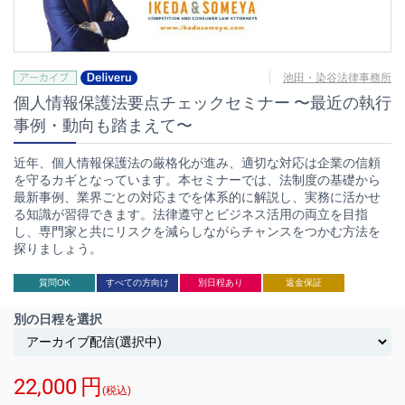
池田・染谷法律事務所
個人情報保護法要点チェックセミナー 〜最近の執行
事例・動向も踏まえて〜
近年、個人情報保護法の厳格化が進み、適切な対応は企業の信頼
を守るカギとなっています。本セミナーでは、法制度の基礎から
最新事例、業界ごとの対応までを体系的に解説し、実務に活かせ
る知識が習得できます。法律遵守とビジネス活用の両立を目指
し、専門家と共にリスクを減らしながらチャンスをつかむ方法を
探りましょう。
質問OK
すべての方向け
別日程あり
返金保証
別の日程を選択
22,000
円
(税込)