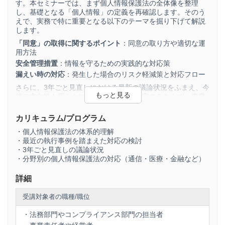
す。本セミナーでは、まず個人情報保護法の全体像を整理
し、基礎となる「個人情報」の定義を再確認します。そのう
えで、実務で特に重要となる以下のテーマを掘り下げて解説
します。
「同意」の取得に関するポイント
：同意の取り方や適切な運
用方法
安全管理措置
：情報を守るための実践的な対応策
漏えい時の対応
：発生した場合のリスク軽減策と対応フロー
さらに、3年ごと見直しにおける最新の議論状況をふまえ、今
後の方向性も明らかにします。法的な遵守のみならず、事業
活動における個人情報の活用方法を模索し、企業にとっての
新たなビジネスチャンスを生み出すための知識を提供しま
カリキュラム/プログラム
す。
・個人情報保護法の体系的理解
・最近の執行事例を踏まえた対応の検討
・3年ごと見直しの議論状況
・分野別の個人情報保護法の対応（通信・医療・金融など）
詳細
受講対象者の職種/職位
・法務部門やコンプライアンス部門の担当者